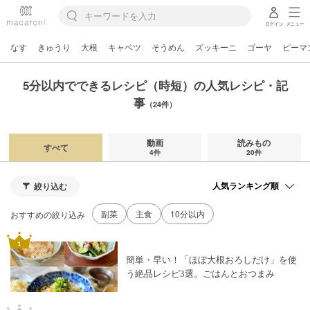
ログイン
メニュー
なす
きゅうり
大根
キャベツ
そうめん
ズッキーニ
ゴーヤ
ピーマ
5分以内でできるレシピ（時短）の人気レシピ・記
事
（24件）
動画
読みもの
すべて
4件
20件
絞り込む
副菜
主食
10分以内
おすすめの絞り込み
簡単・早い！「ほぼ大根おろしだけ」を使
う絶品レシピ3選。ごはんとおつまみ