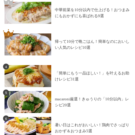
中華前菜を10分以内で仕上げる！おつまみ
にもおかずにも喜ばれる9選
帰って10分で晩ごはん！簡単なのにおいし
い人気のレシピ10選
4
「簡単にもう一品ほしい！」を叶えるお助
けレシピ31選
5
macaroni厳選！きゅうりの「10分以内」レ
シピ20選
6
暑い日はこれがおいしい！鶏肉でさっぱり
おかず＆おつまみ5選