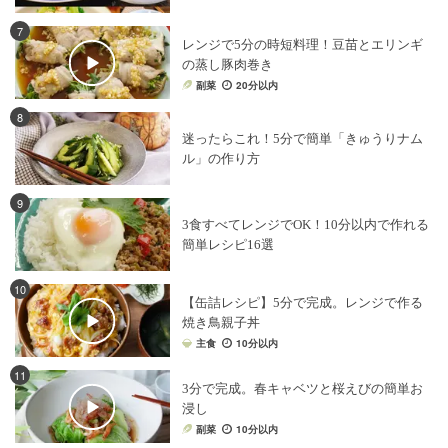
7
レンジで5分の時短料理！豆苗とエリンギ
の蒸し豚肉巻き
副菜
20分以内
8
迷ったらこれ！5分で簡単「きゅうりナム
ル」の作り方
9
3食すべてレンジでOK！10分以内で作れる
簡単レシピ16選
10
【缶詰レシピ】5分で完成。レンジで作る
焼き鳥親子丼
主食
10分以内
11
3分で完成。春キャベツと桜えびの簡単お
浸し
副菜
10分以内