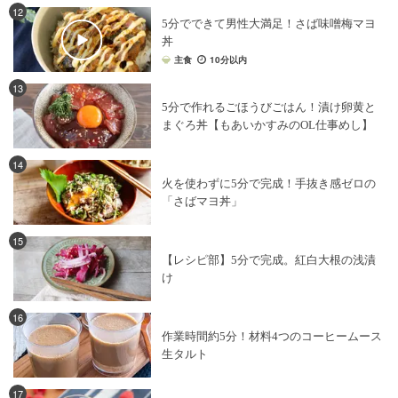
12
5分でできて男性大満足！さば味噌梅マヨ
丼
主食
10分以内
13
5分で作れるごほうびごはん！漬け卵黄と
まぐろ丼【もあいかすみのOL仕事めし】
14
火を使わずに5分で完成！手抜き感ゼロの
「さばマヨ丼」
15
【レシピ部】5分で完成。紅白大根の浅漬
け
16
作業時間約5分！材料4つのコーヒームース
生タルト
17