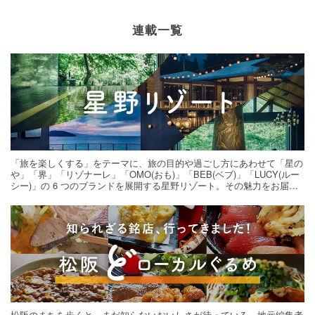
連載一覧
「旅を楽しくする」をテーマに、旅の目的や過ごし方にあわせて「星の
や」「界」「リゾナーレ」「OMO(おも)」「BEB(ベブ)」「LUCY(ルー
シー)」の 6 つのブランドを展開する星野リゾート。その魅力をお届け
する旅の連載。次の旅先探しのヒントにいかがですか？
松阪のまちを歩くと、まだ知らないおいしさが待っている。地元編集者