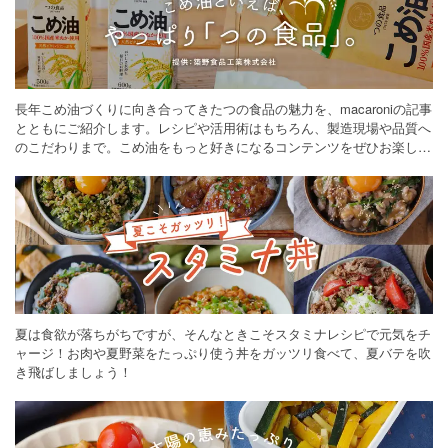
長年こめ油づくりに向き合ってきたつの食品の魅力を、macaroniの記事
とともにご紹介します。レシピや活用術はもちろん、製造現場や品質へ
のこだわりまで。こめ油をもっと好きになるコンテンツをぜひお楽しみ
ください。
夏は食欲が落ちがちですが、そんなときこそスタミナレシピで元気をチ
ャージ！お肉や夏野菜をたっぷり使う丼をガッツリ食べて、夏バテを吹
き飛ばしましょう！