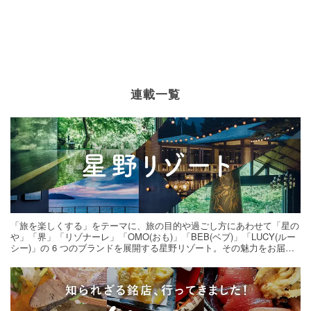
連載一覧
「旅を楽しくする」をテーマに、旅の目的や過ごし方にあわせて「星の
や」「界」「リゾナーレ」「OMO(おも)」「BEB(ベブ)」「LUCY(ルー
シー)」の 6 つのブランドを展開する星野リゾート。その魅力をお届け
する旅の連載。次の旅先探しのヒントにいかがですか？