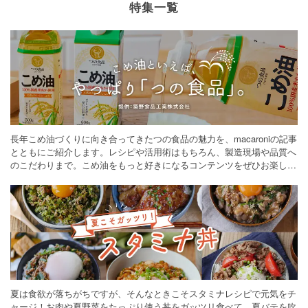
特集一覧
長年こめ油づくりに向き合ってきたつの食品の魅力を、macaroniの記事
とともにご紹介します。レシピや活用術はもちろん、製造現場や品質へ
のこだわりまで。こめ油をもっと好きになるコンテンツをぜひお楽しみ
ください。
夏は食欲が落ちがちですが、そんなときこそスタミナレシピで元気をチ
ャージ！お肉や夏野菜をたっぷり使う丼をガッツリ食べて、夏バテを吹