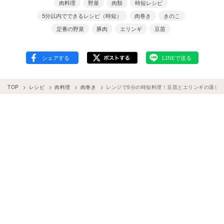
肉料理
野菜
肉類
時短レシピ
5分以内でできるレシピ（時短）
肉巻き
きのこ
定番の野菜
豚肉
エリンギ
豆苗
TOP
レシピ
肉料理
肉巻き
レンジで5分の時短料理！豆苗とエリンギの蒸し