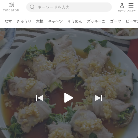
ログイン
メニュー
なす
きゅうり
大根
キャベツ
そうめん
ズッキーニ
ゴーヤ
ピーマ