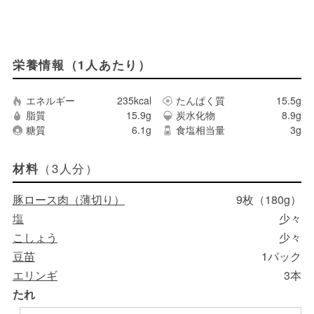
栄養情報（1人あたり）
エネルギー
235kcal
たんぱく質
15.5g
脂質
15.9g
炭水化物
8.9g
糖質
6.1g
食塩相当量
3g
（3人分）
材料
豚ロース肉（薄切り）
9枚（180g）
塩
少々
こしょう
少々
豆苗
1パック
エリンギ
3本
たれ