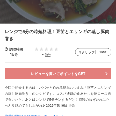
レンジで5分の時短料理！豆苗とエリンギの蒸し豚肉
巻き
調理時間
1952
クリップ
-
15
分
(0件)
レビューを書いてポイントをGET
今回ご紹介するのは、パパッと作れる簡単おつまみ「豆苗とエリンギ
の蒸し豚肉巻き」のレシピです。コスパ抜群の食材たちを豚ロース肉
で巻いたら、あとはレンジで5分チンするだけ！特製のねぎだれにた
っぷり絡めて召し上がれ♪ 2022年5月9日 更新
簡単投票でAmazonギフトカードGET！