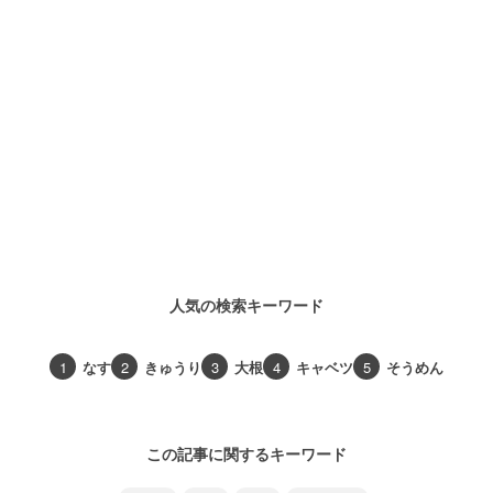
人気の検索キーワード
1
なす
2
きゅうり
3
大根
4
キャベツ
5
そうめん
この記事に関するキーワード