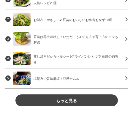
人気レシピ29選
お財布にやさしい♪ 豆苗のおいしいお弁当おかず10選
2
豆苗は再生栽培していただこう♪ 切り方や育て方のコツも
3
解説
蒸し焼きだからヘルシー♪フライパンひとつで 豆苗の肉巻
4
き
塩昆布で旨味凝縮！豆苗ナムル
5
もっと見る