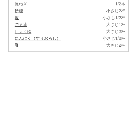
長ねぎ
1/2本
砂糖
小さじ2杯
塩
小さじ1/2杯
ごま油
大さじ1杯
しょうゆ
大さじ2杯
にんにく（すりおろし）
小さじ1/2杯
酢
大さじ2杯