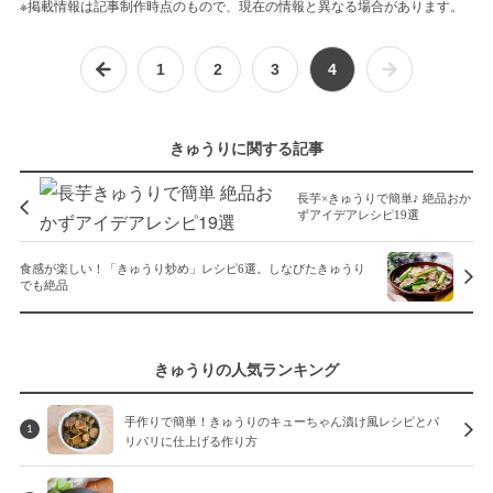
※掲載情報は記事制作時点のもので、現在の情報と異なる場合があります。
1
2
3
4
きゅうりに関する記事
長芋×きゅうりで簡単♪ 絶品おか
ずアイデアレシピ19選
食感が楽しい！「きゅうり炒め」レシピ6選。しなびたきゅうり
でも絶品
きゅうりの人気ランキング
手作りで簡単！きゅうりのキューちゃん漬け風レシピとパ
1
リパリに仕上げる作り方