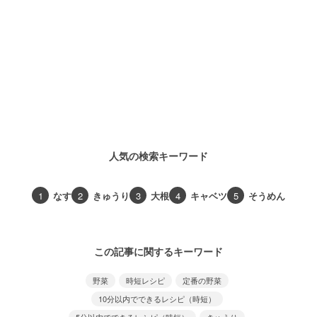
人気の検索キーワード
1
なす
2
きゅうり
3
大根
4
キャベツ
5
そうめん
この記事に関するキーワード
野菜
時短レシピ
定番の野菜
10分以内でできるレシピ（時短）