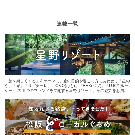
連載一覧
「旅を楽しくする」をテーマに、旅の目的や過ごし方にあわせて「星の
や」「界」「リゾナーレ」「OMO(おも)」「BEB(ベブ)」「LUCY(ルー
シー)」の 6 つのブランドを展開する星野リゾート。その魅力をお届け
する旅の連載。次の旅先探しのヒントにいかがですか？