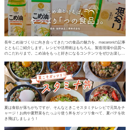
長年こめ油づくりに向き合ってきたつの食品の魅力を、macaroniの記事
とともにご紹介します。レシピや活用術はもちろん、製造現場や品質へ
のこだわりまで。こめ油をもっと好きになるコンテンツをぜひお楽しみ
ください。
夏は食欲が落ちがちですが、そんなときこそスタミナレシピで元気をチ
ャージ！お肉や夏野菜をたっぷり使う丼をガッツリ食べて、夏バテを吹
き飛ばしましょう！