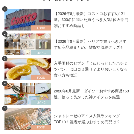
1
【2026年8月最新】コストコおすすめ121
選。300名に聞いた買うべき人気1位＆部門
別おすすめ商品も
2
【2026年8月最新】セリアで買うべきおす
すめ商品総まとめ。雑貨や収納グッズも
3
入手困難のセブン「じゅわっとしたハチミ
ツパン」は口コミ通り？よりおいしくなる
食べ方も検証
4
2026年8月最新｜ダイソーおすすめ商品153
選。使って良かった神アイテムを厳選
5
シャトレーゼのアイス人気ランキング
TOP10！読者が選ぶおすすめ商品は？