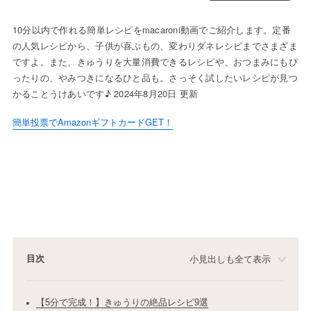
10分以内で作れる簡単レシピをmacaroni動画でご紹介します。定番
の人気レシピから、子供が喜ぶもの、変わりダネレシピまでさまざま
ですよ。また、きゅうりを大量消費できるレシピや、おつまみにもぴ
ったりの、やみつきになるひと品も。さっそく試したいレシピが見つ
かることうけあいです♪ 2024年8月20日 更新
簡単投票でAmazonギフトカードGET！
目次
小見出しも全て表示
【5分で完成！】きゅうりの絶品レシピ9選