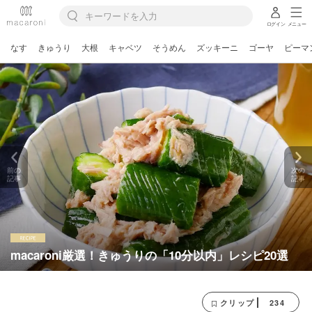
ログイン
メニュー
なす
きゅうり
大根
キャベツ
そうめん
ズッキーニ
ゴーヤ
ピーマ
前の
次の
記事
記事
macaroni厳選！きゅうりの「10分以内」レシピ20選
234
クリップ