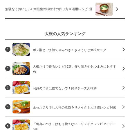
無駄なくおいしい♪ 大根葉の味噌汁の作り方＆活用レシピ5選
大根の人気ランキング
ポン酢とごま油でやみつき！きゅうりと大根サラダ
1
大根だけで作るレシピ15選。作り置きやおつまみにおすす
2
め
刺身のつまは捨てないで！簡単チーズ大根餅
3
余った切り干し大根の煮物をリメイク！大活躍レシピ14選
4
「刺身のつま」はもう捨てない！リメイクレシピアイデア
5
5選