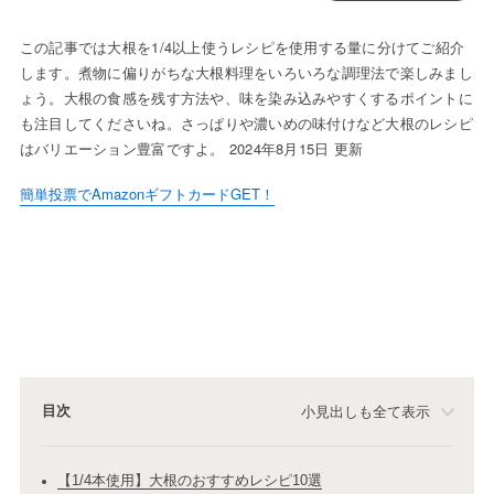
この記事では大根を1/4以上使うレシピを使用する量に分けてご紹介
します。煮物に偏りがちな大根料理をいろいろな調理法で楽しみまし
ょう。大根の食感を残す方法や、味を染み込みやすくするポイントに
も注目してくださいね。さっぱりや濃いめの味付けなど大根のレシピ
はバリエーション豊富ですよ。 2024年8月15日 更新
簡単投票でAmazonギフトカードGET！
目次
小見出しも全て表示
【1/4本使用】大根のおすすめレシピ10選