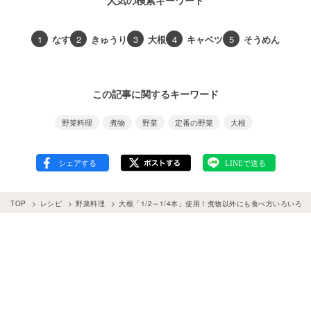
人気の検索キーワード
1
なす
2
きゅうり
3
大根
4
キャベツ
5
そうめん
この記事に関するキーワード
野菜料理
煮物
野菜
定番の野菜
大根
TOP
レシピ
野菜料理
大根「1/2～1/4本」使用！煮物以外にも食べ方いろいろ