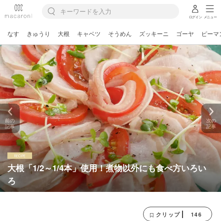
ログイン
メニュー
なす
きゅうり
大根
キャベツ
そうめん
ズッキーニ
ゴーヤ
ピーマ
前の
次の
記事
記事
大根「1/2～1/4本」使用！煮物以外にも食べ方いろい
ろ
146
クリップ