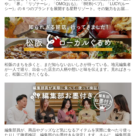
や」「界」「リゾナーレ」「OMO(おも)」「BEB(ベブ)」「LUCY(ルー
シー)」の 6 つのブランドを展開する星野リゾート。その魅力をお届け
する旅の連載。次の旅先探しのヒントにいかがですか？
松阪のまちを歩くと、まだ知らないおいしさが待っている。地元編集者
が一人で巡り、出会った店主の人柄や想いと味を伝えます。見ればきっ
と、松阪に行きたくなる。
編集部員が、商品やグッズなど気になるアイテムを実際に食べたり使っ
たりして徹底検証。編集部のお墨付きを決定します。さらに、編集部員