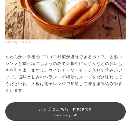
Photo by 上原 花菜
やわらかい食感のゴロゴロ野菜が堪能できるポトフ。固形コ
ンソメと味付塩こしょうのみで大根やにんじんなどのおいし
さを引き出しますよ。ウインナーソーセージ入りで旨みがア
ップ。塩味と甘みのバランスが絶妙なスープをぜひ味わって
くださいね。大根は電子レンジで加熱して味を染み込みやす
くします。
レシピはこちら｜macaroni
macaro-ni.jp