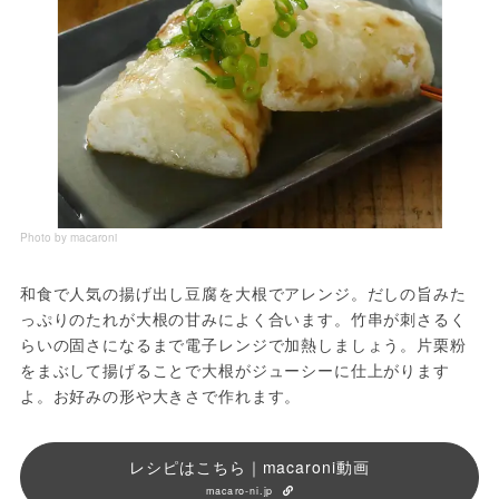
Photo by macaroni
和食で人気の揚げ出し豆腐を大根でアレンジ。だしの旨みた
っぷりのたれが大根の甘みによく合います。竹串が刺さるく
らいの固さになるまで電子レンジで加熱しましょう。片栗粉
をまぶして揚げることで大根がジューシーに仕上がります
よ。お好みの形や大きさで作れます。
レシピはこちら｜macaroni動画
macaro-ni.jp