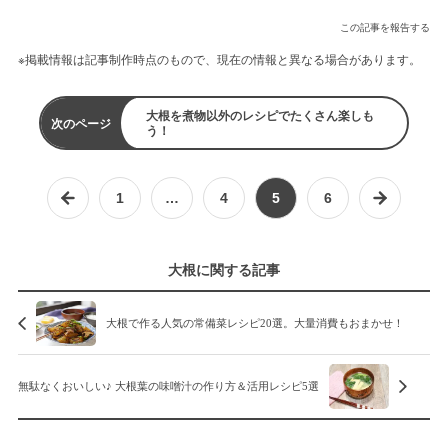
この記事を報告する
※掲載情報は記事制作時点のもので、現在の情報と異なる場合があります。
大根を煮物以外のレシピでたくさん楽しも
次のページ
う！
1
…
4
5
6
大根に関する記事
大根で作る人気の常備菜レシピ20選。大量消費もおまかせ！
無駄なくおいしい♪ 大根葉の味噌汁の作り方＆活用レシピ5選