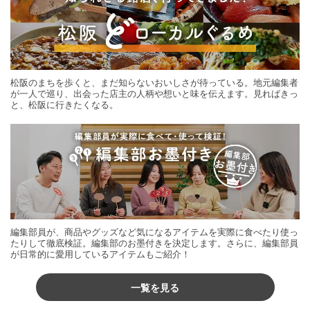
松阪のまちを歩くと、まだ知らないおいしさが待っている。地元編集者
が一人で巡り、出会った店主の人柄や想いと味を伝えます。見ればきっ
と、松阪に行きたくなる。
編集部員が、商品やグッズなど気になるアイテムを実際に食べたり使っ
たりして徹底検証。編集部のお墨付きを決定します。さらに、編集部員
が日常的に愛用しているアイテムもご紹介！
一覧を見る