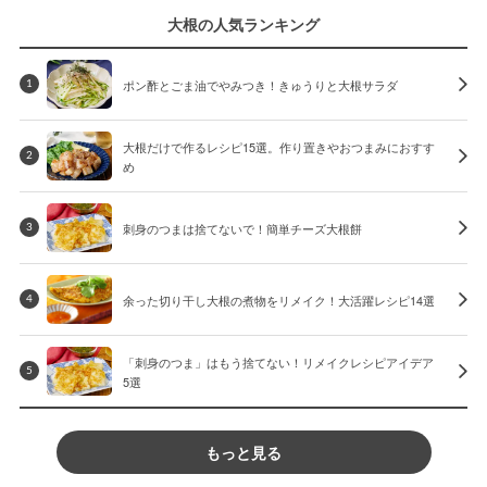
大根の人気ランキング
ポン酢とごま油でやみつき！きゅうりと大根サラダ
1
大根だけで作るレシピ15選。作り置きやおつまみにおすす
2
め
刺身のつまは捨てないで！簡単チーズ大根餅
3
余った切り干し大根の煮物をリメイク！大活躍レシピ14選
4
「刺身のつま」はもう捨てない！リメイクレシピアイデア
5
5選
もっと見る