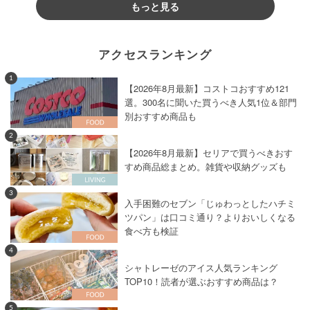
もっと見る
アクセスランキング
1
【2026年8月最新】コストコおすすめ121
選。300名に聞いた買うべき人気1位＆部門
別おすすめ商品も
2
【2026年8月最新】セリアで買うべきおす
すめ商品総まとめ。雑貨や収納グッズも
3
入手困難のセブン「じゅわっとしたハチミ
ツパン」は口コミ通り？よりおいしくなる
食べ方も検証
4
シャトレーゼのアイス人気ランキング
TOP10！読者が選ぶおすすめ商品は？
5