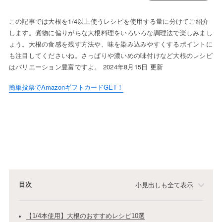
この記事では大根を1/4以上使うレシピを使用する量に分けてご紹介
します。煮物に偏りがちな大根料理をいろいろな調理法で楽しみまし
ょう。大根の食感を残す方法や、味を染み込みやすくするポイントに
も注目してくださいね。さっぱりや濃いめの味付けなど大根のレシピ
はバリエーション豊富ですよ。 2024年8月15日 更新
簡単投票でAmazonギフトカードGET！
目次
小見出しも全て表示
【1/4本使用】大根のおすすめレシピ10選