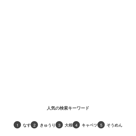
人気の検索キーワード
1
なす
2
きゅうり
3
大根
4
キャベツ
5
そうめん