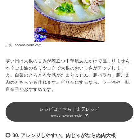
出典：oceans-nadia.com
寒い日は大根の甘みが際立つ中華風あんかけで温まりません
か？ごま油の香りやコクで大根のおいしさがアップします
よ。白菜のとろとろ食感がたまりません。豚バラ肉、豚こま
肉のどちらでも作れます。ピリ辛にするなら、ラー油や一味
唐辛子がおすすめです。
レシピはこちら｜楽天レシピ
recipe.rakuten.co.jp
30. アレンジしやすい。肉じゃがならぬ肉大根