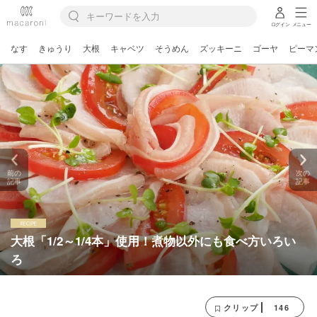
ログイン
メニュー
なす
きゅうり
大根
キャベツ
そうめん
ズッキーニ
ゴーヤ
ピーマ
前の
次の
記事
記事
大根「1/2～1/4本」使用！煮物以外にも食べ方いろい
ろ
146
クリップ