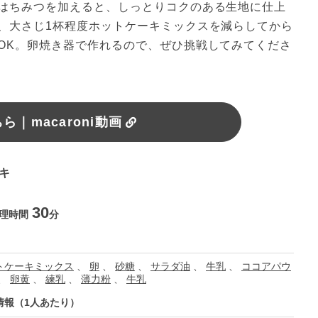
はちみつを加えると、しっとりコクのある生地に仕上
、大さじ1杯程度ホットケーキミックスを減らしてから
OK。卵焼き器で作れるので、ぜひ挑戦してみてくださ
｜macaroni動画
ーキ
30
理時間
分
トケーキミックス
、
卵
、
砂糖
、
サラダ油
、
牛乳
、
ココアパウ
、
卵黄
、
練乳
、
薄力粉
、
牛乳
情報（1人あたり）