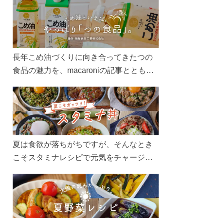
長年こめ油づくりに向き合ってきたつの
食品の魅力を、macaroniの記事とともに
ご紹介します。レシピや活用術はもちろ
ん、製造現場や品質へのこだわりまで。
こめ油をもっと好きになるコンテンツを
ぜひお楽しみください。
夏は食欲が落ちがちですが、そんなとき
こそスタミナレシピで元気をチャージ！
お肉や夏野菜をたっぷり使う丼をガッツ
リ食べて、夏バテを吹き飛ばしましょ
う！