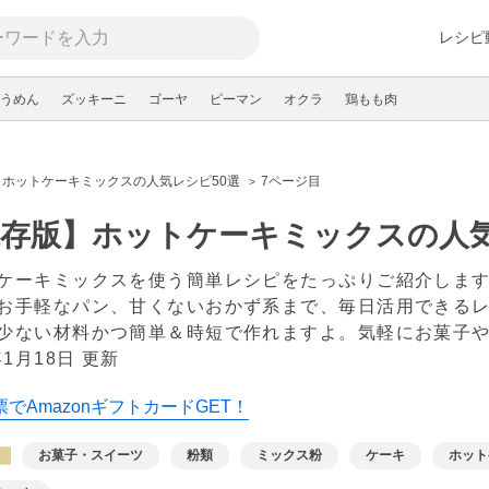
レシピ
うめん
ズッキーニ
ゴーヤ
ピーマン
オクラ
鶏もも肉
ホットケーキミックスの人気レシピ50選
7ページ目
存版】ホットケーキミックスの人気
ケーキミックスを使う簡単レシピをたっぷりご紹介しま
お手軽なパン、甘くないおかず系まで、毎日活用できる
少ない材料かつ簡単＆時短で作れますよ。気軽にお菓子
年1月18日 更新
でAmazonギフトカードGET！
お菓子・スイーツ
粉類
ミックス粉
ケーキ
ホット