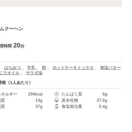
ウムクーヘン
20
理時間
分
、
はちみつ
、
牛乳
、
卵
、
ホットケーキミックス
、
無塩バター
ニラオイル
、
サラダ油
情報（1人あたり）
エネルギー
294kcal
たんぱく質
6g
脂質
14g
炭水化物
37.6g
糖質
37g
食塩相当量
0.4g