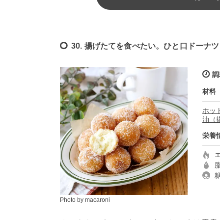
30. 揚げたてを食べたい。ひと口ドーナツ
調
材料
ホッ
油（
栄養
Photo by macaroni