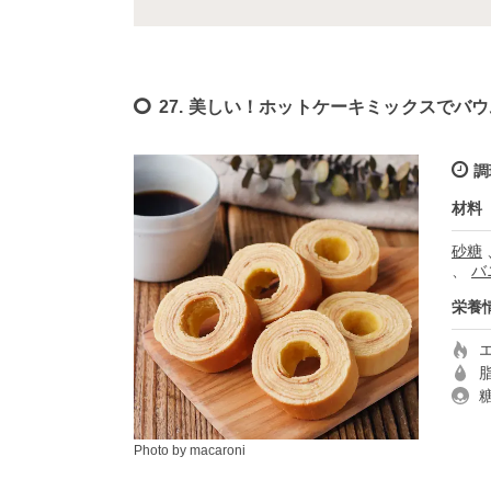
27. 美しい！ホットケーキミックスでバ
調
材料
砂糖
、
バ
栄養
Photo by macaroni