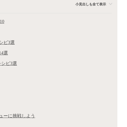
小見出しも全て表示
10
シピ3選
4選
シピ3選
ューに挑戦しよう