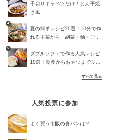
千切りキャベツだけ！とん平焼
き風
4
夏の簡単レシピ20選！10分で作
れる主菜から、副菜・麺・ごは
んまで一気に紹介
5
ダブルソフトで作る人気レシピ
10選！朝食からおやつまでふん
わり食パンを楽しむアレンジ
すべて見る
人気投票に参加
よく買う市販の食パンは？