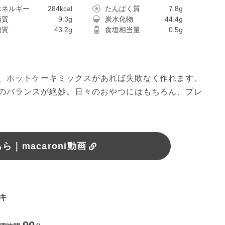
エネルギー
284kcal
たんぱく質
7.8g
脂質
9.3g
炭水化物
44.4g
糖質
43.2g
食塩相当量
0.5g
、ホットケーキミックスがあれば失敗なく作れます。
のバランスが絶妙。日々のおやつにはもちろん、プレ
｜macaroni動画
ーキ