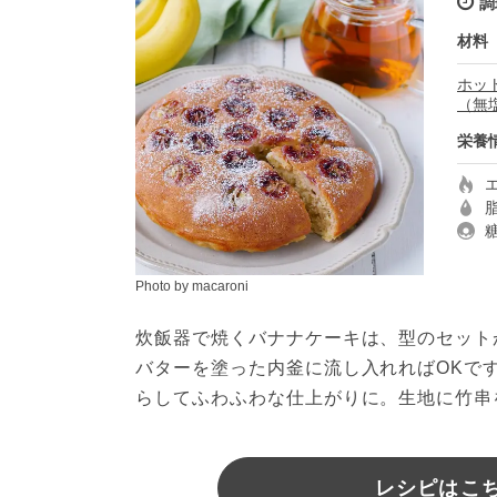
調
材料
ホッ
（無
栄養
Photo by macaroni
炊飯器で焼くバナナケーキは、型のセット
バターを塗った内釜に流し入れればOKで
らしてふわふわな仕上がりに。生地に竹串
レシピはこちら