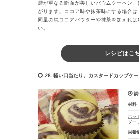
層が重なる断面が美しいバウムクーヘン。
がります。ココア味や抹茶味にする場合は
同量の純ココアパウダーや抹茶を加えれば
い。
レシピはこちら
28. 軽い口当たり。カスタードカップケ
調
材料
ホッ
ダー
栄養