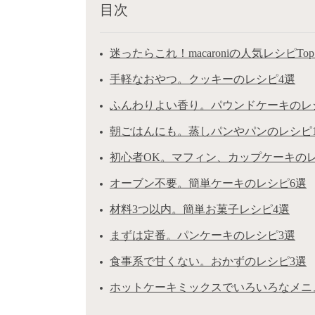
目次
迷ったらこれ！macaroniの人気レシピTop
手軽なおやつ。クッキーのレシピ4選
ふんわりよい香り。パウンドケーキのレ
朝ごはんにも。蒸しパンやパンのレシピ1
初心者OK。マフィン、カップケーキのレ
オーブン不要。簡単ケーキのレシピ6選
材料3つ以内。簡単お菓子レシピ4選
まずは定番。パンケーキのレシピ3選
食事系で甘くない。おかずのレシピ3選
ホットケーキミックスでいろいろなメニ