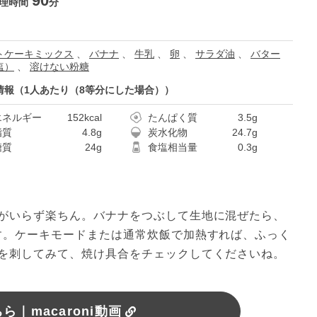
90
理時間
分
トケーキミックス
、
バナナ
、
牛乳
、
卵
、
サラダ油
、
バター
塩）
、
溶けない粉糖
情報（1人あたり（8等分にした場合））
エネルギー
152kcal
たんぱく質
3.5g
脂質
4.8g
炭水化物
24.7g
糖質
24g
食塩相当量
0.3g
がいらず楽ちん。バナナをつぶして生地に混ぜたら、
す。ケーキモードまたは通常炊飯で加熱すれば、ふっく
を刺してみて、焼け具合をチェックしてくださいね。
｜macaroni動画