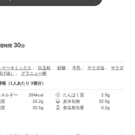
30
理時間
分
トケーキミックス
、
白玉粉
、
砂糖
、
牛乳
、
サラダ油
、
サラダ
揚げ油）
、
グラニュー糖
情報（1人あたり 3個分）
エネルギー
284kcal
たんぱく質
2.9g
脂質
16.2g
炭水化物
32.9g
糖質
32.5g
食塩相当量
0.2g