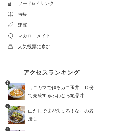
フード&ドリンク
特集
連載
マカロニメイト
人気投票に参加
アクセスランキング
1
カニカマで作るカニ玉丼｜10分
で完成するふわとろ絶品丼
2
白だしで味が決まる！なすの煮
浸し
3