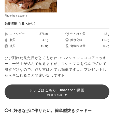
Photo by macaroni
栄養情報（1枚あたり）
エネルギー
87kcal
たんぱく質
1.8g
脂質
4.1g
炭水化物
11.2g
糖質
10.8g
食塩相当量
0.2g
ひび割れた見た目がとてもかわいいマシュマロココアクッキ
ー。一見手が込んで見えますが、マシュマロを包んで焼いて
潰すだけなので、作り方はとても簡単ですよ。プレゼントし
たら喜ばれること間違いなしです♪
レシピはこちら｜macaroni動画
macaro-ni.jp
4. 好きな形に作りたい。簡単型抜きクッキー