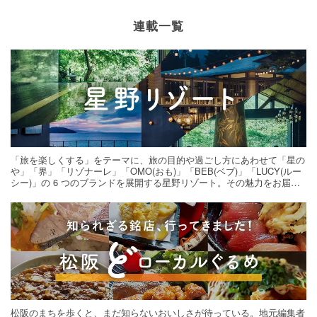
連載一覧
「旅を楽しくする」をテーマに、旅の目的や過ごし方にあわせて「星の
や」「界」「リゾナーレ」「OMO(おも)」「BEB(ベブ)」「LUCY(ルー
シー)」の 6 つのブランドを展開する星野リゾート。その魅力をお届け
する旅の連載。次の旅先探しのヒントにいかがですか？
松阪のまちを歩くと、まだ知らないおいしさが待っている。地元編集者