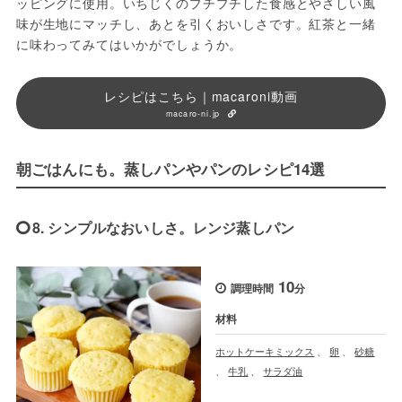
ッピングに使用。いちじくのプチプチした食感とやさしい風
味が生地にマッチし、あとを引くおいしさです。紅茶と一緒
に味わってみてはいかがでしょうか。
レシピはこちら｜macaroni動画
macaro-ni.jp
朝ごはんにも。蒸しパンやパンのレシピ14選
8. シンプルなおいしさ。レンジ蒸しパン
10
調理時間
分
材料
ホットケーキミックス
、
卵
、
砂糖
、
牛乳
、
サラダ油