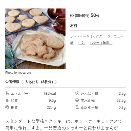
50
調理時間
分
材料
ホットケーキミックス
、
グラニュー
糖
、
牛乳
、
バター（無塩）
Photo by macaroni
栄養情報（1人あたり（5枚分））
エネルギー
185kcal
たんぱく質
2.2g
脂質
9.5g
炭水化物
23.9g
糖質
23.4g
食塩相当量
0.3g
スタンダードな型抜きクッキーは、ホットケーキミックスで
簡単に作れますよ。一見普通のクッキーと変わりませんが、