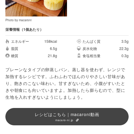
Photo by macaroni
栄養情報（1個あたり）
エネルギー
158kcal
たんぱく質
3.5g
脂質
6.5g
炭水化物
22.3g
糖質
21.8g
食塩相当量
0.3g
プレーンなタイプの卵蒸しパン。蒸し器を使わず、レンジで
加熱するレシピです。ふわふわでほんのりやさしい甘味があ
り、飽きのこない味わい。甘すぎないため、小腹がすいたと
きや朝食にも向いていますよ。加熱したら膨らむので、型に
生地を入れすぎないようにしましょう。
レシピはこちら｜macaroni動画
macaro-ni.jp