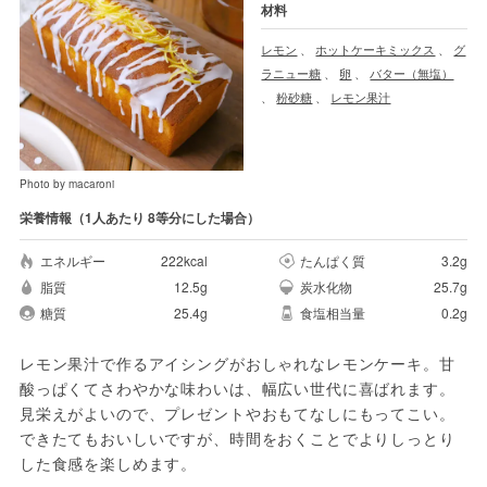
材料
レモン
、
ホットケーキミックス
、
グ
ラニュー糖
、
卵
、
バター（無塩）
、
粉砂糖
、
レモン果汁
Photo by macaroni
栄養情報（1人あたり 8等分にした場合）
エネルギー
222kcal
たんぱく質
3.2g
脂質
12.5g
炭水化物
25.7g
糖質
25.4g
食塩相当量
0.2g
レモン果汁で作るアイシングがおしゃれなレモンケーキ。甘
酸っぱくてさわやかな味わいは、幅広い世代に喜ばれます。
見栄えがよいので、プレゼントやおもてなしにもってこい。
できたてもおいしいですが、時間をおくことでよりしっとり
した食感を楽しめます。