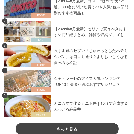
【2026年8月最新】コストコおすすめ121
選。300名に聞いた買うべき人気1位＆部門
別おすすめ商品も
2
【2026年8月最新】セリアで買うべきおす
すめ商品総まとめ。雑貨や収納グッズも
3
入手困難のセブン「じゅわっとしたハチミ
ツパン」は口コミ通り？よりおいしくなる
食べ方も検証
4
シャトレーゼのアイス人気ランキング
TOP10！読者が選ぶおすすめ商品は？
5
カニカマで作るカニ玉丼｜10分で完成する
ふわとろ絶品丼
もっと見る