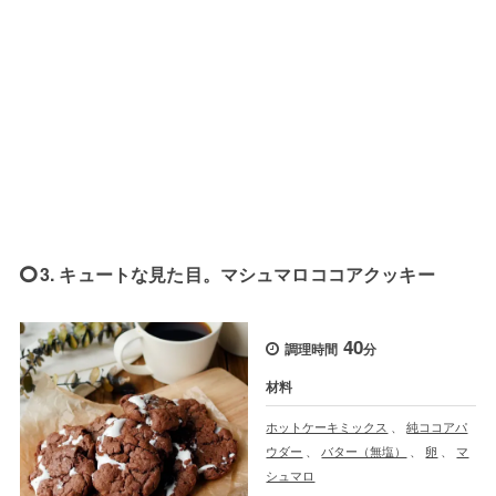
3. キュートな見た目。マシュマロココアクッキー
40
調理時間
分
材料
ホットケーキミックス
、
純ココアパ
ウダー
、
バター（無塩）
、
卵
、
マ
シュマロ