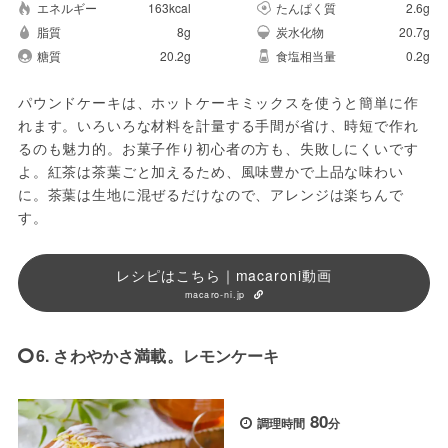
エネルギー
163kcal
たんぱく質
2.6g
脂質
8g
炭水化物
20.7g
糖質
20.2g
食塩相当量
0.2g
パウンドケーキは、ホットケーキミックスを使うと簡単に作
れます。いろいろな材料を計量する手間が省け、時短で作れ
るのも魅力的。お菓子作り初心者の方も、失敗しにくいです
よ。紅茶は茶葉ごと加えるため、風味豊かで上品な味わい
に。茶葉は生地に混ぜるだけなので、アレンジは楽ちんで
す。
レシピはこちら｜macaroni動画
macaro-ni.jp
6. さわやかさ満載。レモンケーキ
80
調理時間
分