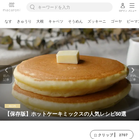
ログイン
メニュー
なす
きゅうり
大根
キャベツ
そうめん
ズッキーニ
ゴーヤ
ピーマ
前の
次の
記事
記事
【保存版】ホットケーキミックスの人気レシピ50選
2707
クリップ