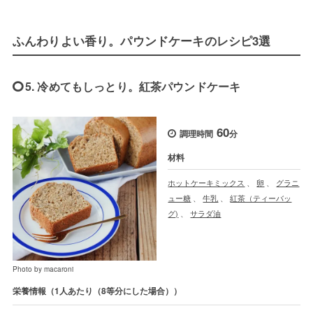
ふんわりよい香り。パウンドケーキのレシピ3選
5. 冷めてもしっとり。紅茶パウンドケーキ
60
調理時間
分
材料
ホットケーキミックス
、
卵
、
グラニ
ュー糖
、
牛乳
、
紅茶（ティーバッ
グ)
、
サラダ油
Photo by macaroni
栄養情報（1人あたり（8等分にした場合））