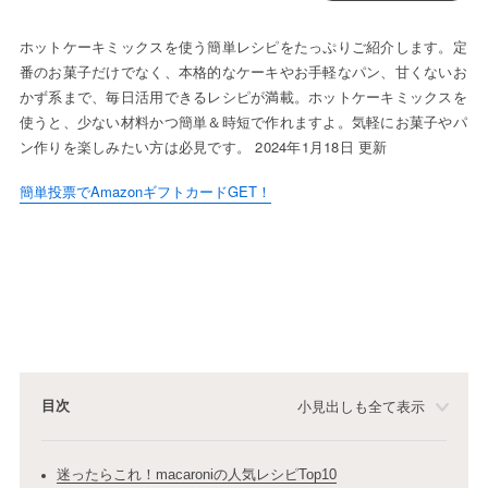
ホットケーキミックスを使う簡単レシピをたっぷりご紹介します。定
番のお菓子だけでなく、本格的なケーキやお手軽なパン、甘くないお
かず系まで、毎日活用できるレシピが満載。ホットケーキミックスを
使うと、少ない材料かつ簡単＆時短で作れますよ。気軽にお菓子やパ
ン作りを楽しみたい方は必見です。 2024年1月18日 更新
簡単投票でAmazonギフトカードGET！
目次
小見出しも全て表示
迷ったらこれ！macaroniの人気レシピTop10