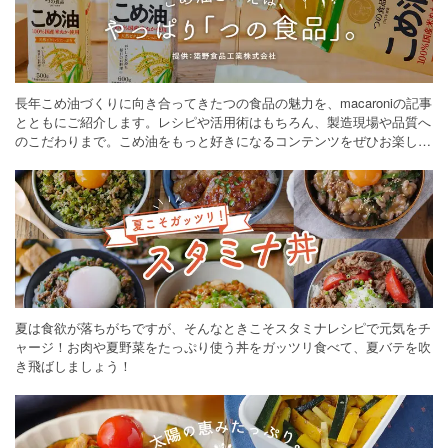
長年こめ油づくりに向き合ってきたつの食品の魅力を、macaroniの記事
とともにご紹介します。レシピや活用術はもちろん、製造現場や品質へ
のこだわりまで。こめ油をもっと好きになるコンテンツをぜひお楽しみ
ください。
夏は食欲が落ちがちですが、そんなときこそスタミナレシピで元気をチ
ャージ！お肉や夏野菜をたっぷり使う丼をガッツリ食べて、夏バテを吹
き飛ばしましょう！