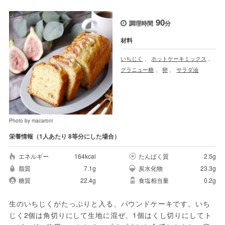
90
調理時間
分
材料
いちじく
、
ホットケーキミックス
、
グラニュー糖
、
卵
、
サラダ油
Photo by macaroni
栄養情報（1人あたり 8等分にした場合）
エネルギー
164kcal
たんぱく質
2.5g
脂質
7.1g
炭水化物
23.3g
糖質
22.4g
食塩相当量
0.2g
生のいちじくがたっぷりと入る、パウンドケーキです。いち
じく2個は角切りにして生地に混ぜ、1個はくし切りにしてト