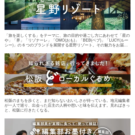
「旅を楽しくする」をテーマに、旅の目的や過ごし方にあわせて「星の
や」「界」「リゾナーレ」「OMO(おも)」「BEB(ベブ)」「LUCY(ルー
シー)」の 6 つのブランドを展開する星野リゾート。その魅力をお届け
する旅の連載。次の旅先探しのヒントにいかがですか？
松阪のまちを歩くと、まだ知らないおいしさが待っている。地元編集者
が一人で巡り、出会った店主の人柄や想いと味を伝えます。見ればきっ
と、松阪に行きたくなる。