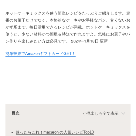
ホットケーキミックスを使う簡単レシピをたっぷりご紹介します。定
番のお菓子だけでなく、本格的なケーキやお手軽なパン、甘くないお
かず系まで、毎日活用できるレシピが満載。ホットケーキミックスを
使うと、少ない材料かつ簡単＆時短で作れますよ。気軽にお菓子やパ
ン作りを楽しみたい方は必見です。 2024年1月18日 更新
簡単投票でAmazonギフトカードGET！
目次
小見出しも全て表示
迷ったらこれ！macaroniの人気レシピTop10