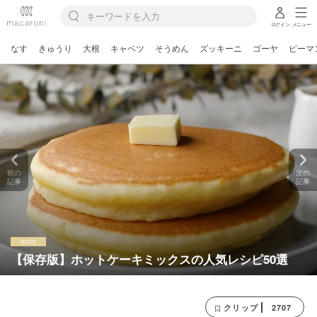
ログイン
メニュー
なす
きゅうり
大根
キャベツ
そうめん
ズッキーニ
ゴーヤ
ピーマ
前の
次の
記事
記事
【保存版】ホットケーキミックスの人気レシピ50選
2707
クリップ