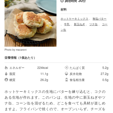
30
調理時間
分
材料
ホットケーキミックス
、
無塩バター
、
牛乳
、
新玉ねぎ
、
ツナ缶
、
コー
ン缶
Photo by macaroni
栄養情報（1個あたり）
エネルギー
224kcal
たんぱく質
5.2g
脂質
11.1g
炭水化物
27.2g
糖質
26.2g
食塩相当量
0.5g
ホットケーキミックスの生地にバターを練り込むと、コクの
ある生地が作れます。このパンは、生地の中に新玉ねぎやツ
ナ缶、コーン缶を混ぜるため、どこを食べても具材が楽しめ
ますよ。フライパンで焼くので、オーブンいらず。チーズを