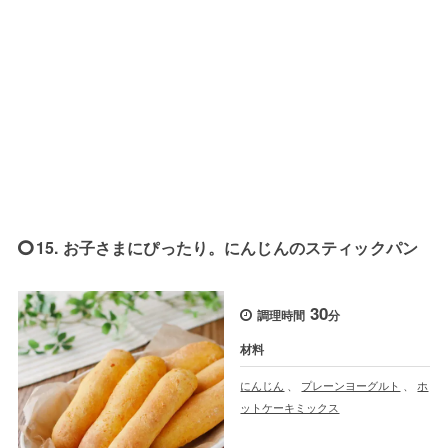
15. お子さまにぴったり。にんじんのスティックパン
30
調理時間
分
材料
にんじん
、
プレーンヨーグルト
、
ホ
ットケーキミックス