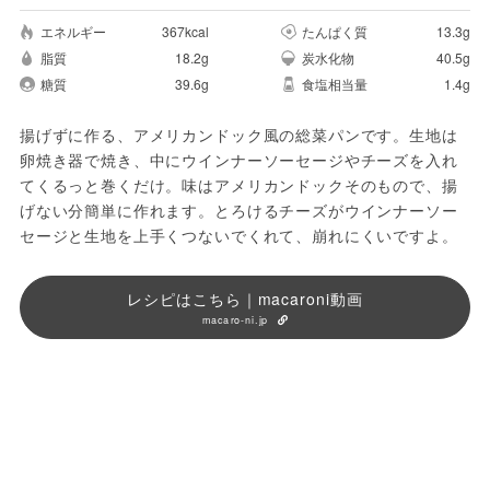
エネルギー
367kcal
たんぱく質
13.3g
脂質
18.2g
炭水化物
40.5g
糖質
39.6g
食塩相当量
1.4g
揚げずに作る、アメリカンドック風の総菜パンです。生地は
卵焼き器で焼き、中にウインナーソーセージやチーズを入れ
てくるっと巻くだけ。味はアメリカンドックそのもので、揚
げない分簡単に作れます。とろけるチーズがウインナーソー
セージと生地を上手くつないでくれて、崩れにくいですよ。
レシピはこちら｜macaroni動画
macaro-ni.jp