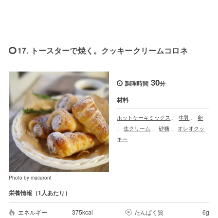
17. トースターで焼く。クッキークリームコロネ
30
調理時間
分
材料
ホットケーキミックス
、
牛乳
、
卵
、
生クリーム
、
砂糖
、
オレオクッ
キー
Photo by macaroni
栄養情報（1人あたり）
エネルギー
375kcal
たんぱく質
6g