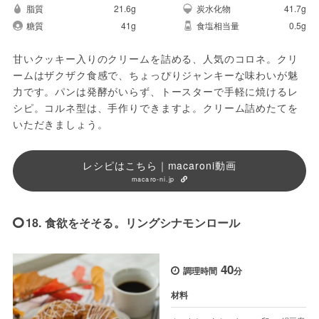
脂質
21.6g
炭水化物
41.7g
糖質
41g
食塩相当量
0.5g
甘いクッキー入りのクリームを詰める、人気のコロネ。クリ
ームはザクザク食感で、ちょっぴりジャンキーな味わいが魅
力です。パンは発酵がいらず、トースターで手軽に焼けるレ
シピ。コルネ型は、手作りできますよ。クリーム詰めたてを
いただきましょう。
レシピはこちら｜macaroni動画
macaro-ni.jp
18. 食欲をそそる。リングシナモンロール
40
調理時間
分
材料