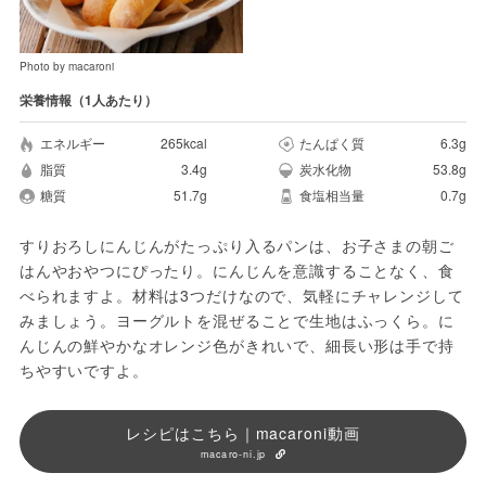
Photo by macaroni
栄養情報（1人あたり）
エネルギー
265kcal
たんぱく質
6.3g
脂質
3.4g
炭水化物
53.8g
糖質
51.7g
食塩相当量
0.7g
すりおろしにんじんがたっぷり入るパンは、お子さまの朝ご
はんやおやつにぴったり。にんじんを意識することなく、食
べられますよ。材料は3つだけなので、気軽にチャレンジして
みましょう。ヨーグルトを混ぜることで生地はふっくら。に
んじんの鮮やかなオレンジ色がきれいで、細長い形は手で持
ちやすいですよ。
レシピはこちら｜macaroni動画
macaro-ni.jp