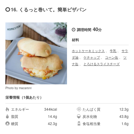
16. くるっと巻いて。簡単ピザパン
40
調理時間
分
材料
ホットケーキミックス
、
牛乳
、
サラ
ダ油
、
ケチャップ
、
コーン缶
、
ツ
ナ缶
、
とろけるスライスチーズ
Photo by macaroni
栄養情報（1個あたり）
エネルギー
344kcal
たんぱく質
12.3g
脂質
14.4g
炭水化物
43.8g
糖質
42.3g
食塩相当量
1.6g