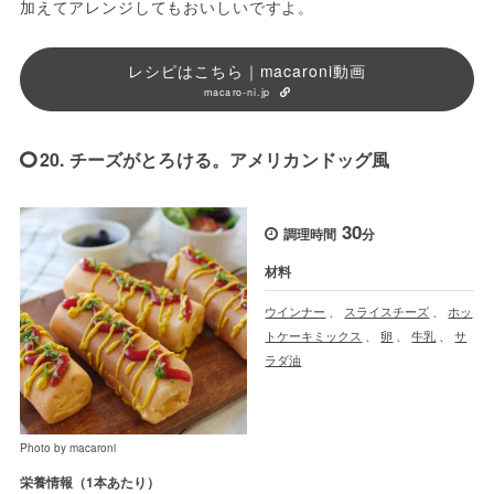
加えてアレンジしてもおいしいですよ。
レシピはこちら｜macaroni動画
macaro-ni.jp
20. チーズがとろける。アメリカンドッグ風
30
調理時間
分
材料
ウインナー
、
スライスチーズ
、
ホッ
トケーキミックス
、
卵
、
牛乳
、
サ
ラダ油
Photo by macaroni
栄養情報（1本あたり）