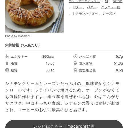
ホットケーキミックス
、
卵
、
絹豆腐
、
バター
、
バター
、
グラニュー糖
、
シナモンパウダー
、
レーズン
Photo by macaroni
栄養情報（1人あたり）
エネルギー
360kcal
たんぱく質
5.7g
脂質
15.6g
炭水化物
51.3g
糖質
50.1g
食塩相当量
0.5g
シナモンクリームとレーズンたっぷりの、風味豊かなシナモ
ンロールです。フライパンで焼けるため、オーブンがなくて
も気軽に作れますよ。絹豆腐を混ぜる生地は、外はこんがり
サクサク、中はもっちり食感。シナモンの香りに食欲が刺激
され、コーヒーのお供に最高のひと品です。
レシピはこちら｜macaroni動画