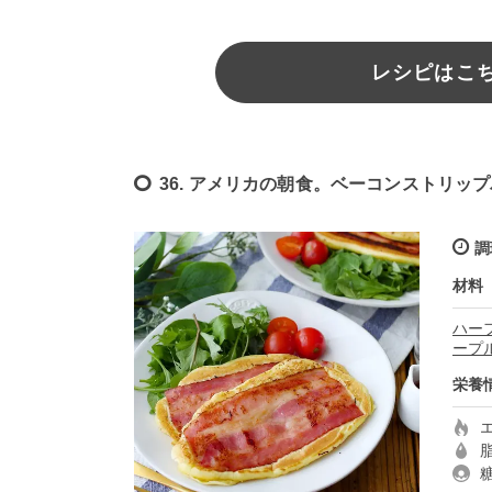
レシピはこちら
36. アメリカの朝食。ベーコンストリッ
調
材料
ハー
ープ
栄養