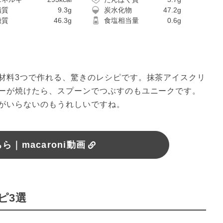
脂質
9.3g
炭水化物
47.2g
糖質
46.3g
食塩相当量
0.6g
材料3つで作れる、驚きのレシピです。抹茶アイスクリ
ーが焼けたら、スプーンでつぶすのもユニークです。
がいらないのもうれしいですね。
｜macaroni動画
ピ3選