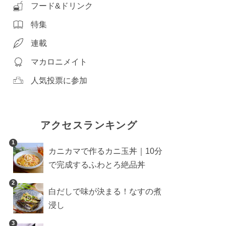
フード&ドリンク
特集
連載
マカロニメイト
人気投票に参加
アクセスランキング
1
カニカマで作るカニ玉丼｜10分
で完成するふわとろ絶品丼
2
白だしで味が決まる！なすの煮
浸し
3