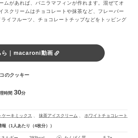
ームがあれば、バニラマフィンが作れます。混ぜてオ
イスクリームはチョコレートや抹茶など、フレーバー
ドライフルーツ、チョコレートチップなどをトッピング
｜macaroni動画
ョコのクッキー
30
理時間
分
トケーキミックス
、
抹茶アイスクリーム
、
ホワイトチョコレート
情報（1人あたり（4枚分））
エネルギー
293kcal
たんぱく質
5.7g