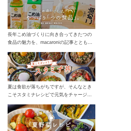
長年こめ油づくりに向き合ってきたつの
食品の魅力を、macaroniの記事とともに
ご紹介します。レシピや活用術はもちろ
ん、製造現場や品質へのこだわりまで。
こめ油をもっと好きになるコンテンツを
ぜひお楽しみください。
夏は食欲が落ちがちですが、そんなとき
こそスタミナレシピで元気をチャージ！
お肉や夏野菜をたっぷり使う丼をガッツ
リ食べて、夏バテを吹き飛ばしましょ
う！