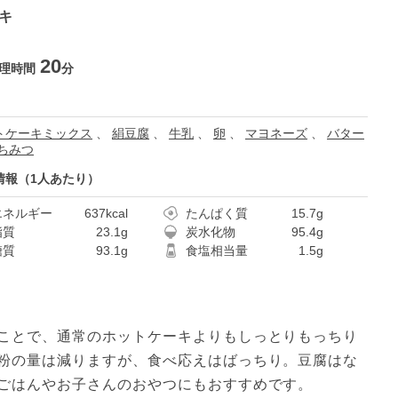
ーキ
20
理時間
分
トケーキミックス
、
絹豆腐
、
牛乳
、
卵
、
マヨネーズ
、
バター
ちみつ
情報（1人あたり）
エネルギー
637kcal
たんぱく質
15.7g
脂質
23.1g
炭水化物
95.4g
糖質
93.1g
食塩相当量
1.5g
ことで、通常のホットケーキよりもしっとりもっちり
粉の量は減りますが、食べ応えはばっちり。豆腐はな
ごはんやお子さんのおやつにもおすすめです。