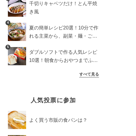
千切りキャベツだけ！とん平焼
き風
4
夏の簡単レシピ20選！10分で作
れる主菜から、副菜・麺・ごは
んまで一気に紹介
5
ダブルソフトで作る人気レシピ
10選！朝食からおやつまでふん
わり食パンを楽しむアレンジ
すべて見る
人気投票に参加
よく買う市販の食パンは？