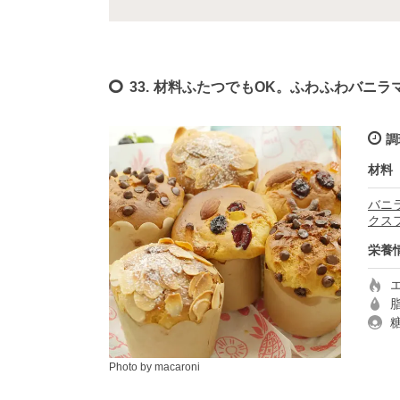
33. 材料ふたつでもOK。ふわふわバニラ
調
材料
バニ
クス
栄養
Photo by macaroni