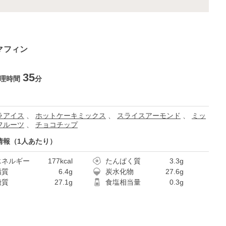
マフィン
35
理時間
分
ラアイス
、
ホットケーキミックス
、
スライスアーモンド
、
ミッ
フルーツ
、
チョコチップ
情報（1人あたり）
エネルギー
177kcal
たんぱく質
3.3g
脂質
6.4g
炭水化物
27.6g
糖質
27.1g
食塩相当量
0.3g