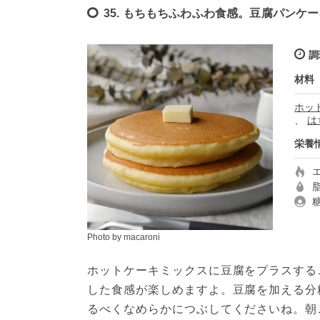
35. もちもちふわふわ食感。豆腐パンケ
調
材料
ホッ
、
は
栄養
Photo by macaroni
ホットケーキミックスに豆腐をプラスする
した食感が楽しめますよ。豆腐を加える分
るべくなめらかにつぶしてくださいね。朝