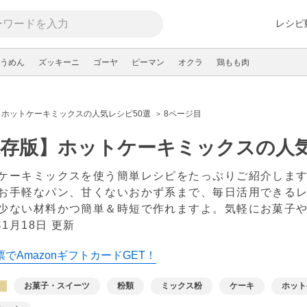
レシピ
うめん
ズッキーニ
ゴーヤ
ピーマン
オクラ
鶏もも肉
ホットケーキミックスの人気レシピ50選
8ページ目
存版】ホットケーキミックスの人気
ケーキミックスを使う簡単レシピをたっぷりご紹介しま
お手軽なパン、甘くないおかず系まで、毎日活用できる
少ない材料かつ簡単＆時短で作れますよ。気軽にお菓子
年1月18日 更新
でAmazonギフトカードGET！
お菓子・スイーツ
粉類
ミックス粉
ケーキ
ホット