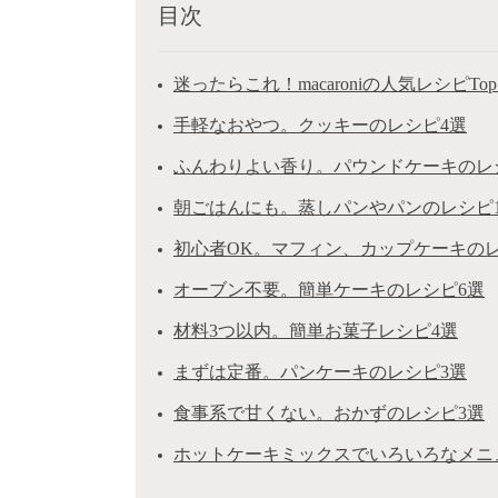
目次
迷ったらこれ！macaroniの人気レシピTop
手軽なおやつ。クッキーのレシピ4選
ふんわりよい香り。パウンドケーキのレ
朝ごはんにも。蒸しパンやパンのレシピ1
初心者OK。マフィン、カップケーキのレ
オーブン不要。簡単ケーキのレシピ6選
材料3つ以内。簡単お菓子レシピ4選
まずは定番。パンケーキのレシピ3選
食事系で甘くない。おかずのレシピ3選
ホットケーキミックスでいろいろなメニ