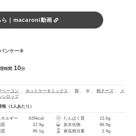
｜macaroni動画
プパンケーキ
10
理時間
分
フベーコン
、
ホットケーキミックス
、
卵
、
水
、
粉チーズ
、
メ
ルシロップ
情報（1人あたり）
エネルギー
635kcal
たんぱく質
22.6g
脂質
22.9g
炭水化物
86.9g
糖質
85.1g
食塩相当量
2.4g