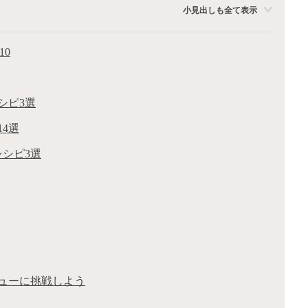
小見出しも全て表示
10
シピ3選
4選
シピ3選
ューに挑戦しよう