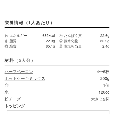
栄養情報（1人あたり）
エネルギー
635kcal
たんぱく質
22.6g
脂質
22.9g
炭水化物
86.9g
糖質
85.1g
食塩相当量
2.4g
（2人分）
材料
ハーフベーコン
4〜6枚
ホットケーキミックス
200g
卵
1個
水
120cc
粉チーズ
大さじ2杯
トッピング