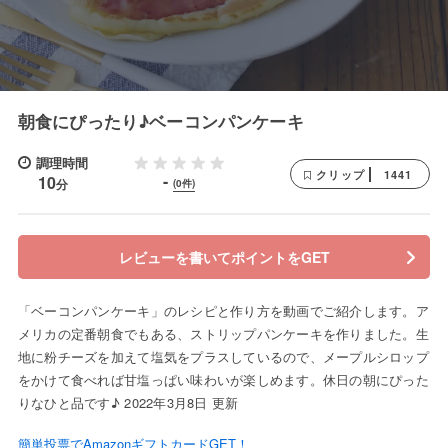
朝食にぴったり♪ベーコンパンケーキ
調理時間
1441
クリップ
-
10
分
(0件)
レビューを書いてポイントをGET
「ベーコンパンケーキ」のレシピと作り方を動画でご紹介します。ア
メリカの定番朝食でもある、ストリップパンケーキを作りました。生
地に粉チーズを加えて塩気をプラスしているので、メープルシロップ
をかけて食べれば甘塩っぱい味わいが楽しめます。休日の朝にぴった
りなひと品です♪ 2022年3月8日 更新
簡単投票でAmazonギフトカードGET！