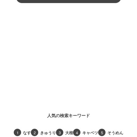
人気の検索キーワード
1
なす
2
きゅうり
3
大根
4
キャベツ
5
そうめん