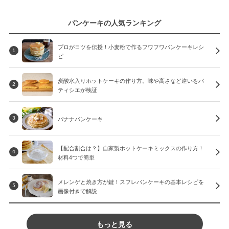
パンケーキの人気ランキング
プロがコツを伝授！小麦粉で作るフワフワパンケーキレシ
1
ピ
炭酸水入りホットケーキの作り方。味や高さなど違いをパ
2
ティシエが検証
バナナパンケーキ
3
【配合割合は？】自家製ホットケーキミックスの作り方！
4
材料4つで簡単
メレンゲと焼き方が鍵！スフレパンケーキの基本レシピを
5
画像付きで解説
もっと見る