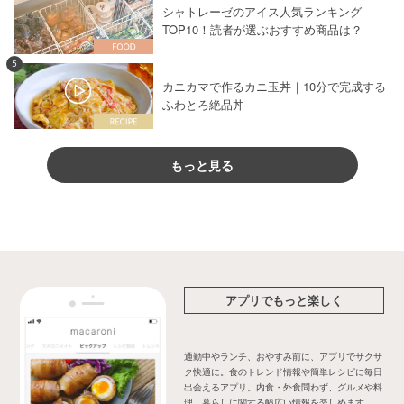
シャトレーゼのアイス人気ランキング
TOP10！読者が選ぶおすすめ商品は？
5
カニカマで作るカニ玉丼｜10分で完成する
ふわとろ絶品丼
もっと見る
アプリでもっと楽しく
通勤中やランチ、おやすみ前に、アプリでサクサ
ク快適に。食のトレンド情報や簡単レシピに毎日
出会えるアプリ。内食・外食問わず、グルメや料
理、暮らしに関する幅広い情報を楽しめます。