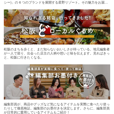
シー)」の 6 つのブランドを展開する星野リゾート。その魅力をお届け
する旅の連載。次の旅先探しのヒントにいかがですか？
松阪のまちを歩くと、まだ知らないおいしさが待っている。地元編集者
が一人で巡り、出会った店主の人柄や想いと味を伝えます。見ればきっ
と、松阪に行きたくなる。
編集部員が、商品やグッズなど気になるアイテムを実際に食べたり使っ
たりして徹底検証。編集部のお墨付きを決定します。さらに、編集部員
が日常的に愛用しているアイテムもご紹介！