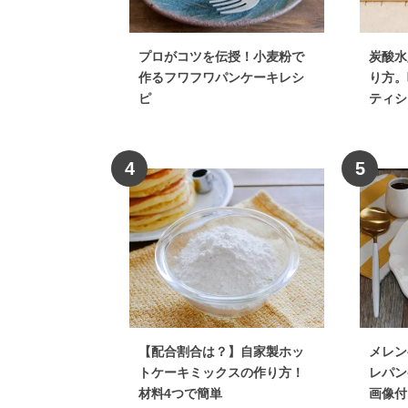
プロがコツを伝授！小麦粉で
炭酸水
作るフワフワパンケーキレシ
り方。
ピ
ティシ
4
5
【配合割合は？】自家製ホッ
メレン
トケーキミックスの作り方！
レパン
材料4つで簡単
画像付