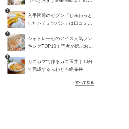
うべきおすすめ商品総まとめ。
雑貨や収納グッズも
3
入手困難のセブン「じゅわっと
したハチミツパン」は口コミ通
り？よりおいしくなる食べ方も
4
シャトレーゼのアイス人気ラン
検証
キングTOP10！読者が選ぶおす
すめ商品は？
5
カニカマで作るカニ玉丼｜10分
で完成するふわとろ絶品丼
すべて見る