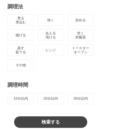
調理法
煮る

焼く
炒める
煮込む
あえる

炊く

揚げる
漬ける
炊飯器
蒸す

トースター

レンジ
茹でる
オーブン
その他
調理時間
10分以内
20分以内
30分以内
検索する