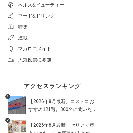
ヘルス&ビューティー
フード&ドリンク
特集
連載
マカロニメイト
人気投票に参加
アクセスランキング
1
【2026年8月最新】コストコお
すすめ121選。300名に聞いた買
うべき人気1位＆部門別おすす
2
【2026年8月最新】セリアで買
め商品も