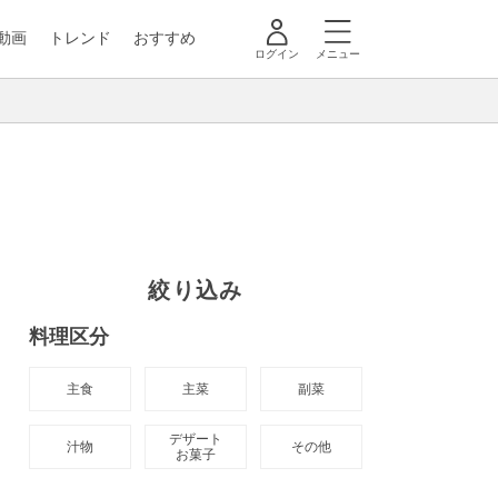
動画
トレンド
おすすめ
ログイン
メニュー
絞り込み
料理区分
主食
主菜
副菜
デザート

汁物
その他
お菓子