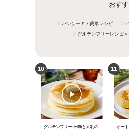
おすす
パンケーキ
×
簡単レシピ
グルテンフリーレシピ
×
パンケーキ
×
健康・ヘルシ
パンケーキ
×
クリーム
パン
パンケーキ
×
ホット
10
11
グルテンフリー♪米粉と豆乳の
オート