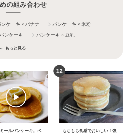
めの組み合わせ
パンケーキ
×
バナナ
パンケーキ
×
米粉
パンケーキ
パンケーキ
×
豆乳
ーレシピ
パンケーキ
×
生クリーム
もっと見る
ケーキ
×
シロップ
パンケーキ
×
シリアル
ケーキ
パンケーキ
×
バター
12
ミールパンケーキ。ベ
もちもち食感でおいしい！強