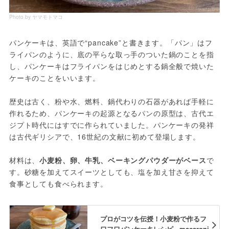
Photo by ヤマモトマコ
パンケーキは、英語で“pancake”と書きます。「パン」はフ
ライパンのように、底の平らな取っ手のついた鍋のことを指
し、パンケーキはフライパンをはじめとする鍋全般で焼いた
ケーキのことをいいます。
歴史は古く、粉や水、燃料、鍋代わりの石器があれば手軽に
作れるため、パンケーキの起源となるパンの原型は、古代エ
ジプト時代にはすでに作られていました。パンケーキの発祥
は古代ギリシアで、16世紀の文献に初めて登場します。
材料は、
小麦粉、卵、牛乳、ベーキングパウダーがベース
で
す。砂糖を加えてスイーツとしても、塩を加え甘さを抑えて
食事としても食べられます。
プロがコツを伝授！小麦粉で作るフ
ワフワパンケーキレシピ - macaroni