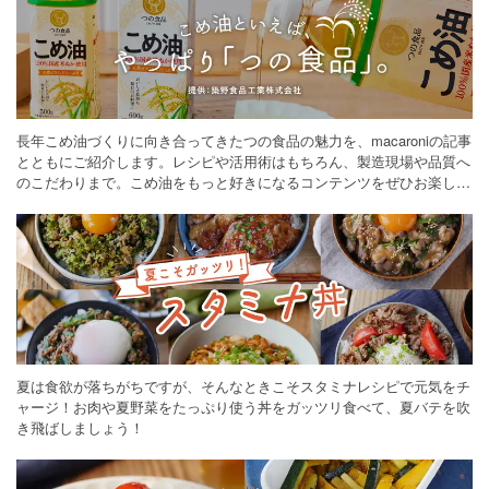
長年こめ油づくりに向き合ってきたつの食品の魅力を、macaroniの記事
とともにご紹介します。レシピや活用術はもちろん、製造現場や品質へ
のこだわりまで。こめ油をもっと好きになるコンテンツをぜひお楽しみ
ください。
夏は食欲が落ちがちですが、そんなときこそスタミナレシピで元気をチ
ャージ！お肉や夏野菜をたっぷり使う丼をガッツリ食べて、夏バテを吹
き飛ばしましょう！