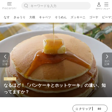
ログイン
メニュー
なす
きゅうり
大根
キャベツ
そうめん
ズッキーニ
ゴーヤ
ピーマ
前の
次の
記事
記事
なるほど！「パンケーキとホットケーキ」の違い、知
ってますか？
80
クリップ