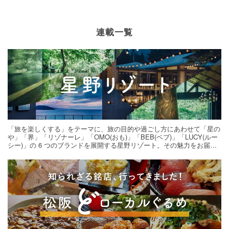
連載一覧
「旅を楽しくする」をテーマに、旅の目的や過ごし方にあわせて「星の
や」「界」「リゾナーレ」「OMO(おも)」「BEB(ベブ)」「LUCY(ルー
シー)」の 6 つのブランドを展開する星野リゾート。その魅力をお届け
する旅の連載。次の旅先探しのヒントにいかがですか？