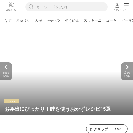
ログイン
メニュー
なす
きゅうり
大根
キャベツ
そうめん
ズッキーニ
ゴーヤ
ピーマ
前の
次の
記事
記事
お弁当にぴったり！鮭を使うおかずレシピ15選
155
クリップ