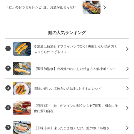
「鮭」のおつまみレシピ5選。お酒が止まらない！
鮭の人気ランキング
冷凍鮭は解凍せずフライパンでOK！失敗しない焼き方と
1
ふっくら仕上げるコツ
【調理師監修】冷凍鮭のおいしい焼き方＆解凍ポイント
2
塩鮭の正しい塩抜きの方法3つおすすめレシピ
3
【料理別】「鮭」がメインの献立レシピ7提案。和食に洋
4
食に変幻自在！
【下味冷凍】凍ったまま焼くだけ。鮭のホイル焼き
5