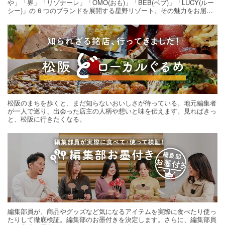
や」「界」「リゾナーレ」「OMO(おも)」「BEB(ベブ)」「LUCY(ルー
シー)」の 6 つのブランドを展開する星野リゾート。その魅力をお届け
する旅の連載。次の旅先探しのヒントにいかがですか？
松阪のまちを歩くと、まだ知らないおいしさが待っている。地元編集者
が一人で巡り、出会った店主の人柄や想いと味を伝えます。見ればきっ
と、松阪に行きたくなる。
編集部員が、商品やグッズなど気になるアイテムを実際に食べたり使っ
たりして徹底検証。編集部のお墨付きを決定します。さらに、編集部員