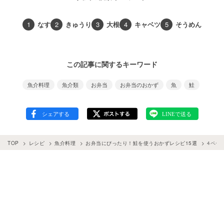
1
なす
2
きゅうり
3
大根
4
キャベツ
5
そうめん
この記事に関するキーワード
魚介料理
魚介類
お弁当
お弁当のおかず
魚
鮭
TOP
レシピ
魚介料理
お弁当にぴったり！鮭を使うおかずレシピ15選
4ペー