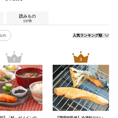
読みもの
137件
分以内
別】「鮭」がメインの
【調理師監修】冷凍鮭のおい