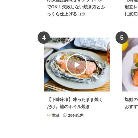
でOK！失敗しない焼き方とふ
献立レ
っくら仕上げるコツ
に変幻
4
5
【下味冷凍】凍ったまま焼く
塩鮭の
だけ。鮭のホイル焼き
おすす
主菜
20分以内