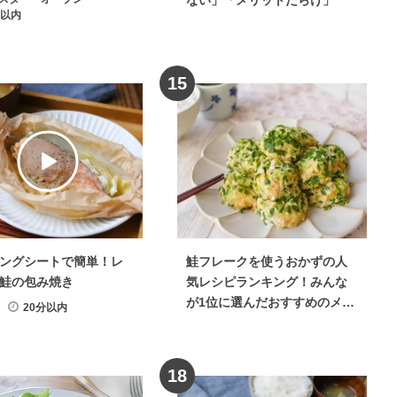
ない」「メリットだらけ」
分以内
15
ングシートで簡単！レ
鮭フレークを使うおかずの人
鮭の包み焼き
気レシピランキング！みんな
が1位に選んだおすすめのメニ
20分以内
ューは？
18