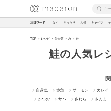
注目ワード
なす
きゅうり
大根
キャベツ
そ
TOP
レシピ
魚介類
魚
鮭
鮭の人気レ
関
白身魚
赤魚
サーモン
カレイ
かつお
サバ
さわら
さんま
メカジ