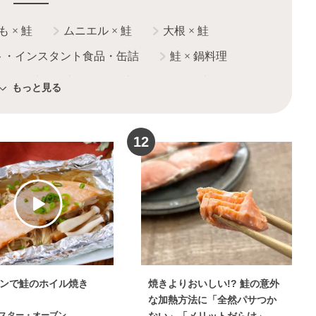
も
×
鮭
ムニエル
×
鮭
大根
×
鮭
ト・インスタント食品・缶詰
鮭
×
鍋料理
鮭
×
明太子
ブロッコリー
×
鮭
もっと見る
電子レンジレシピ
鮭
×
献立
12
ンで鮭のホイル焼き
焼きよりおいしい!? 鮭の意外
な加熱方法に「全然パサつか
スター・オーブン