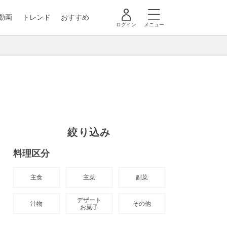
動画
トレンド
おすすめ
ログイン
メニュー
絞り込み
料理区分
主食
主菜
副菜
デザート

汁物
その他
お菓子