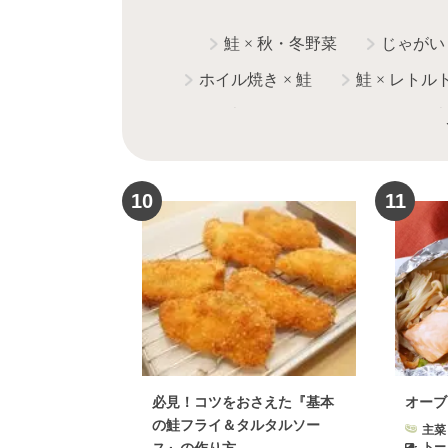
鮭
×
秋・冬野菜
じゃがい
ホイル焼き
×
鮭
鮭
×
レトル
鮭
×
おにぎり
しめじ
×
鮭
鮭
×
牛乳
鮭
×
10
11
必見！コツをおさえた『基本
オーブ
の鮭フライ＆タルタルソー
主菜
トー