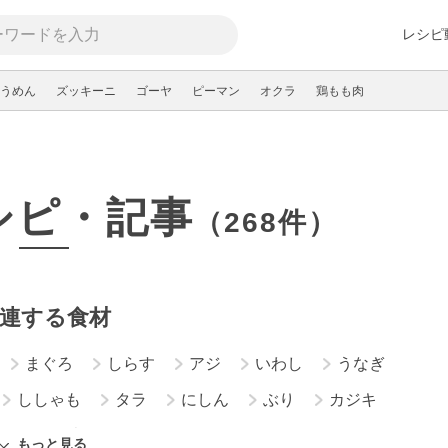
レシピ
うめん
ズッキーニ
ゴーヤ
ピーマン
オクラ
鶏もも肉
シピ・記事
（268件）
連する食材
まぐろ
しらす
アジ
いわし
うなぎ
ししゃも
タラ
にしん
ぶり
カジキ
キ
塩鮭
鯛
もっと見る