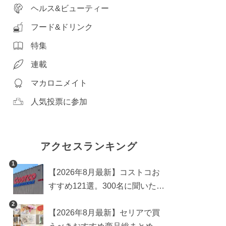
ヘルス&ビューティー
フード&ドリンク
特集
連載
マカロニメイト
人気投票に参加
アクセスランキング
1
【2026年8月最新】コストコお
すすめ121選。300名に聞いた買
うべき人気1位＆部門別おすす
2
【2026年8月最新】セリアで買
め商品も