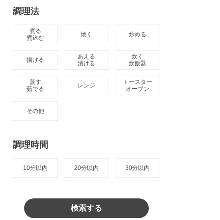
調理法
煮る

焼く
炒める
煮込む
あえる

炊く

揚げる
漬ける
炊飯器
蒸す

トースター

レンジ
茹でる
オーブン
その他
調理時間
10分以内
20分以内
30分以内
検索する