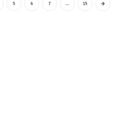
5
6
7
…
15