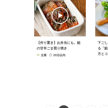
【作り置き】お弁当にも。鮭
下ごし
の甘辛ごま照り焼き
る「鮭
方とコ
主菜
20分以内