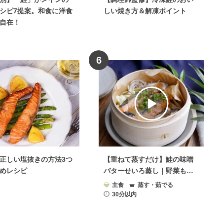
シピ7提案。和食に洋食
しい焼き方＆解凍ポイント
自在！
6
正しい塩抜きの方法3つ
【重ねて蒸すだけ】鮭の味噌
めレシピ
バターせいろ蒸し｜野菜もた
っぷり主菜レシピ
主食
蒸す・茹でる
30分以内