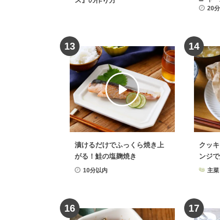
ス』の作り方
20
13
14
漬けるだけでふっくら焼き上
クッキ
がる！鮭の塩麹焼き
ンジで
10分以内
主菜
16
17