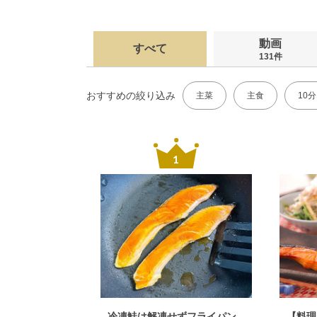
動画
すべて
131件
おすすめの絞り込み
主菜
主食
10
冷凍鮭は解凍せずフライパン
【料理