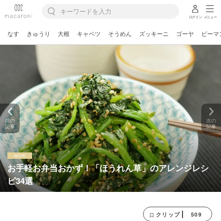
ログイン
メニュー
なす
きゅうり
大根
キャベツ
そうめん
ズッキーニ
ゴーヤ
ピーマ
前の
次の
記事
記事
お手軽お弁当おかず！「ほうれん草」のアレンジレシ
ピ34選
509
クリップ