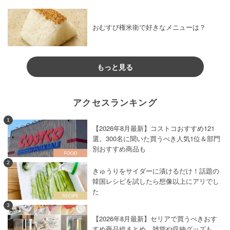
おむすび権米衛で好きなメニューは？
もっと見る
アクセスランキング
1
【2026年8月最新】コストコおすすめ121
選。300名に聞いた買うべき人気1位＆部門
別おすすめ商品も
2
きゅうりをサイダーに漬けるだけ！話題の
韓国レシピを試したら想像以上にアリでし
た
3
【2026年8月最新】セリアで買うべきおす
すめ商品総まとめ。雑貨や収納グッズも