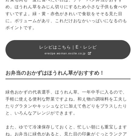
め。ほうれん草をみじん切りにするため小さな子供も食べや
すいですよ。緑・黄・赤色がきれいで食欲をそそる見た目
に。ボリュームがあり、これだけおなかいっぱいになるのも
ポイントです。
レシピはこちら｜E・レシピ
erecipe.woman.excite.co.jp
お弁当のおかずはほうれん草がおすすめ！
緑色おかずの代表選手、ほうれん草。一年中手に入るので、
手軽に使える便利な野菜ですよね。和え物の調味料を工夫し
たりグラタンやキッシュなどに加えて色どりをプラスしたり
と、いろんなアレンジができます。
また、ゆでて冷凍保存しておくと、忙しい朝にも重宝します
ね。お弁当に緑色があると、見た目の印象がぐっとランクア