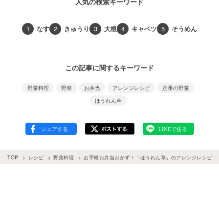
人気の検索キーワード
1
なす
2
きゅうり
3
大根
4
キャベツ
5
そうめん
この記事に関するキーワード
野菜料理
野菜
お弁当
アレンジレシピ
定番の野菜
ほうれん草
TOP
レシピ
野菜料理
お手軽お弁当おかず！「ほうれん草」のアレンジレシピ34