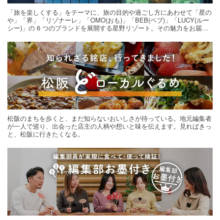
「旅を楽しくする」をテーマに、旅の目的や過ごし方にあわせて「星の
や」「界」「リゾナーレ」「OMO(おも)」「BEB(ベブ)」「LUCY(ルー
シー)」の 6 つのブランドを展開する星野リゾート。その魅力をお届け
する旅の連載。次の旅先探しのヒントにいかがですか？
松阪のまちを歩くと、まだ知らないおいしさが待っている。地元編集者
が一人で巡り、出会った店主の人柄や想いと味を伝えます。見ればきっ
と、松阪に行きたくなる。