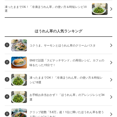
凍ったままでOK！「冷凍ほうれん草」の使い方＆時短レシピ18
選
ほうれん草の人気ランキング
コクうま。サーモンとほうれん草のクリームパスタ
1
SNSで話題「スピナッチサンド」の再現レシピ。カフェの
2
味をたった15分で！
凍ったままでOK！「冷凍ほうれん草」の使い方＆時短レ
3
シピ18選
お手軽お弁当おかず！「ほうれん草」のアレンジレシピ34
4
選
クリップ総数「5.8万」超！1位に輝いたほうれん草を使う
5
人気レシピはこれだ