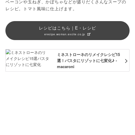
ベーコンや玉ねぎ、かぼちゃなどが盛りだくさんなスープの
レシピ。トマト風味に仕上げます。
レシピはこちら｜E・レシピ
erecipe.woman.excite.co.jp
ミネストローネのリメイクレシピ15
選！パスタにリゾットに七変化♪ -
macaroni