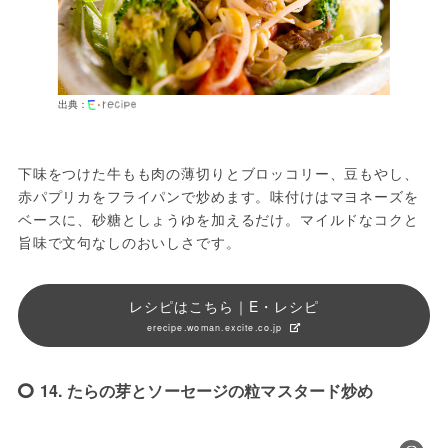
出典：
下味をつけた牛もも肉の薄切りとブロッコリー、豆もやし、
赤パプリカをフライパンで炒めます。味付けはマヨネーズを
ベースに、砂糖としょうゆを加えるだけ。マイルドなコクと
旨味で文句なしのおいしさです。
レシピはこちら｜E・レシピ
erecipe.woman.excite.co.jp
14. たらの芽とソーセージの粒マスタード炒め