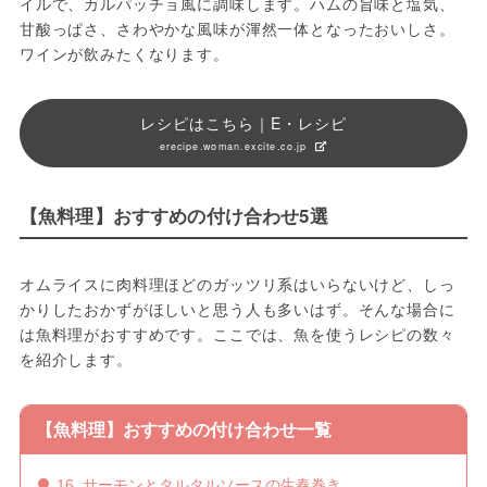
イルで、カルパッチョ風に調味します。ハムの旨味と塩気、
甘酸っぱさ、さわやかな風味が渾然一体となったおいしさ。
ワインが飲みたくなります。
レシピはこちら｜E・レシピ
erecipe.woman.excite.co.jp
【魚料理】おすすめの付け合わせ5選
オムライスに肉料理ほどのガッツリ系はいらないけど、しっ
かりしたおかずがほしいと思う人も多いはず。そんな場合に
は魚料理がおすすめです。ここでは、魚を使うレシピの数々
を紹介します。
【魚料理】おすすめの付け合わせ一覧
16. サーモンとタルタルソースの生春巻き