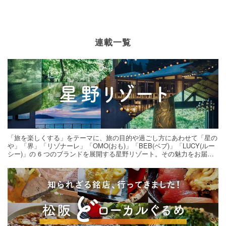
連載一覧
「旅を楽しくする」をテーマに、旅の目的や過ごし方にあわせて「星の
や」「界」「リゾナーレ」「OMO(おも)」「BEB(ベブ)」「LUCY(ルー
シー)」の 6 つのブランドを展開する星野リゾート。その魅力をお届け
する旅の連載。次の旅先探しのヒントにいかがですか？