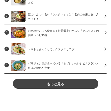
とめ
謎のつぶつぶ食材「クスクス」とは？名前の由来と食べ方
2
ガイド！
お米みたいにも使える！世界最小のパスタ「クスクス」の
3
簡単レシピ19選♩
トマトときゅうりで。クスクスサラダ
4
パリジェンヌが食べている「タブレ」のレシピ♪ フランス
5
料理の隠れた定番
もっと見る