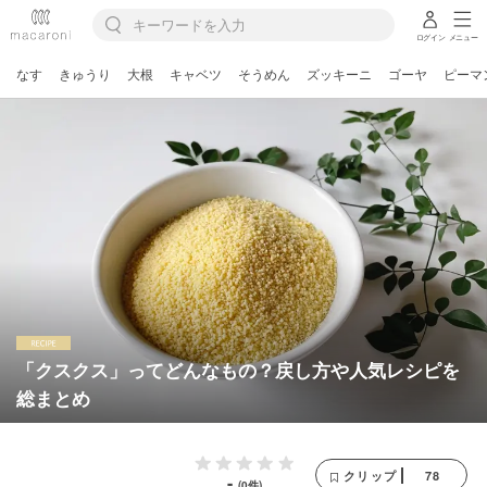
ログイン
メニュー
なす
きゅうり
大根
キャベツ
そうめん
ズッキーニ
ゴーヤ
ピーマ
「クスクス」ってどんなもの？戻し方や人気レシピを
総まとめ
78
クリップ
-
(0件)