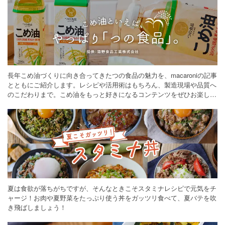
長年こめ油づくりに向き合ってきたつの食品の魅力を、macaroniの記事
とともにご紹介します。レシピや活用術はもちろん、製造現場や品質へ
のこだわりまで。こめ油をもっと好きになるコンテンツをぜひお楽しみ
ください。
夏は食欲が落ちがちですが、そんなときこそスタミナレシピで元気をチ
ャージ！お肉や夏野菜をたっぷり使う丼をガッツリ食べて、夏バテを吹
き飛ばしましょう！