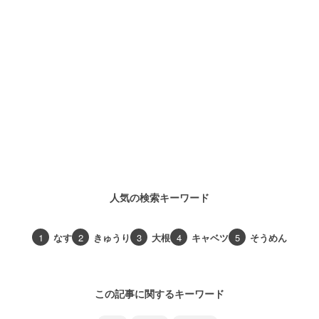
人気の検索キーワード
1
なす
2
きゅうり
3
大根
4
キャベツ
5
そうめん
この記事に関するキーワード