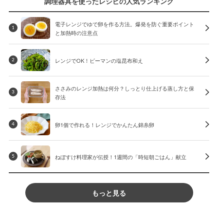
調理器具を使ったレシピの人気ランキング
電子レンジでゆで卵を作る方法。爆発を防ぐ重要ポイント
1
と加熱時の注意点
レンジでOK！ピーマンの塩昆布和え
2
ささみのレンジ加熱は何分？しっとり仕上げる蒸し方と保
3
存法
卵1個で作れる！レンジでかんたん錦糸卵
4
ねぼすけ料理家が伝授！1週間の「時短朝ごはん」献立
5
もっと見る