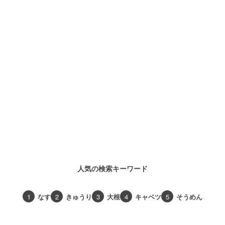
人気の検索キーワード
1
なす
2
きゅうり
3
大根
4
キャベツ
5
そうめん