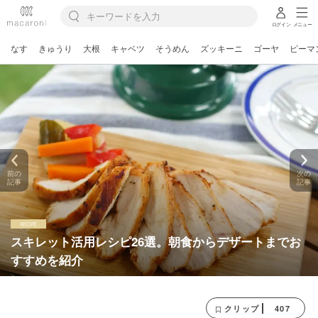
ログイン
メニュー
なす
きゅうり
大根
キャベツ
そうめん
ズッキーニ
ゴーヤ
ピーマ
前の
次の
記事
記事
スキレット活用レシピ26選。朝食からデザートまでお
すすめを紹介
407
クリップ