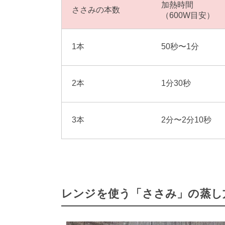
加熱時間
ささみの本数
（600W目安）
1本
50秒〜1分
2本
1分30秒
3本
2分〜2分10秒
レンジを使う「ささみ」の蒸し