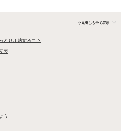
小見出しも全て表示
っとり加熱するコツ
安表
よう