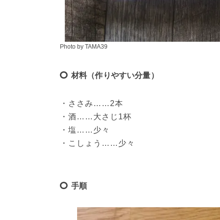
Photo by TAMA39
材料（作りやすい分量）
・ささみ……2本

・酒……大さじ1杯

・塩……少々

・こしょう……少々
手順