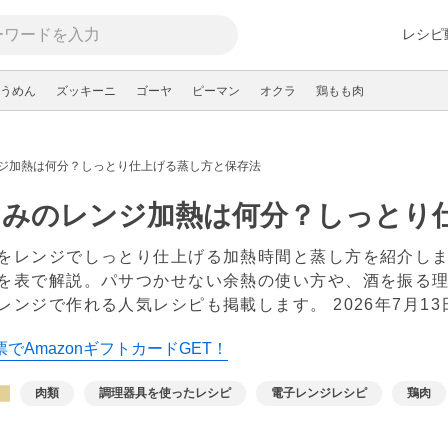
レシピ
うめん
ズッキーニ
ゴーヤ
ピーマン
オクラ
鶏もも肉
ジ加熱は何分？しっとり仕上げる蒸し方と保存法
さみのレンジ加熱は何分？しっとり
をレンジでしっとり仕上げる加熱時間と蒸し方を紹介します
を表で解説。パサつかせない余熱の使い方や、酒を振る
レンジで作れる人気レシピも掲載します。
2026年7月13
でAmazonギフトカードGET！
肉類
調理器具を使ったレシピ
電子レンジレシピ
鶏肉