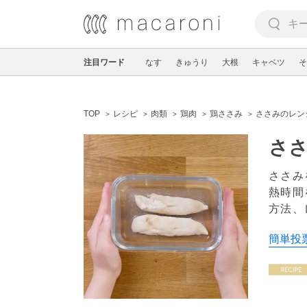
注目ワード
なす
きゅうり
大根
キャベツ
そ
TOP
レシピ
肉類
鶏肉
鶏ささみ
ささみのレン
さ
ささみ
熱時間
方法、
簡単投票