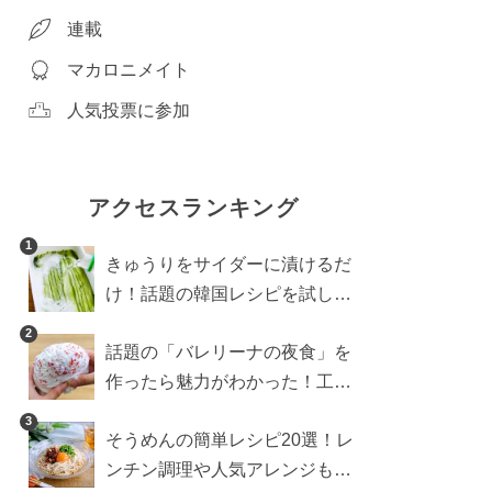
連載
マカロニメイト
人気投票に参加
アクセスランキング
1
きゅうりをサイダーに漬けるだ
け！話題の韓国レシピを試した
ら想像以上にアリでした
2
話題の「バレリーナの夜食」を
作ったら魅力がわかった！工程
10分の作り方
3
そうめんの簡単レシピ20選！レ
ンチン調理や人気アレンジも紹