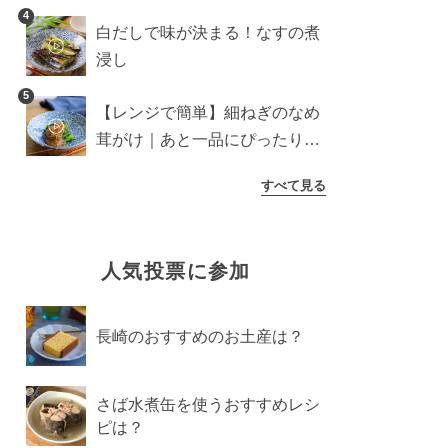
介
4
白だしで味が決まる！なすの煮
浸し
5
【レンジで簡単】細ねぎのなめ
茸がけ｜あと一品にぴったり副
菜
すべて見る
人気投票に参加
長崎のおすすめのお土産は？
さば水煮缶を使うおすすめレシ
ピは？