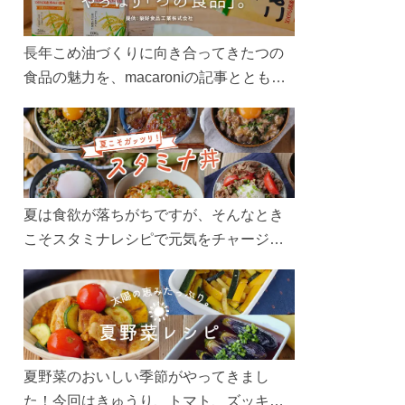
長年こめ油づくりに向き合ってきたつの
食品の魅力を、macaroniの記事とともに
ご紹介します。レシピや活用術はもちろ
ん、製造現場や品質へのこだわりまで。
こめ油をもっと好きになるコンテンツを
ぜひお楽しみください。
夏は食欲が落ちがちですが、そんなとき
こそスタミナレシピで元気をチャージ！
お肉や夏野菜をたっぷり使う丼をガッツ
リ食べて、夏バテを吹き飛ばしましょ
う！
夏野菜のおいしい季節がやってきまし
た！今回はきゅうり、トマト、ズッキー