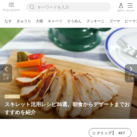
ログイン
メニュー
なす
きゅうり
大根
キャベツ
そうめん
ズッキーニ
ゴーヤ
ピーマ
前の
次の
記事
記事
スキレット活用レシピ26選。朝食からデザートまでお
すすめを紹介
407
クリップ