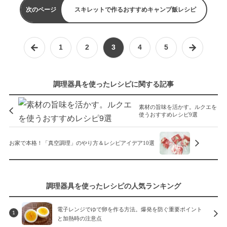
次のページ
スキレットで作るおすすめキャンプ飯レシピ
1
2
3
4
5
調理器具を使ったレシピに関する記事
素材の旨味を活かす。ルクエを
使うおすすめレシピ9選
お家で本格！「真空調理」のやり方＆レシピアイデア10選
調理器具を使ったレシピの人気ランキング
電子レンジでゆで卵を作る方法。爆発を防ぐ重要ポイント
1
と加熱時の注意点