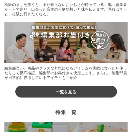
松阪のまちを歩くと、まだ知らないおいしさが待っている。地元編集者
が一人で巡り、出会った店主の人柄や想いと味を伝えます。見ればきっ
と、松阪に行きたくなる。
編集部員が、商品やグッズなど気になるアイテムを実際に食べたり使っ
たりして徹底検証。編集部のお墨付きを決定します。さらに、編集部員
が日常的に愛用しているアイテムもご紹介！
一覧を見る
特集一覧