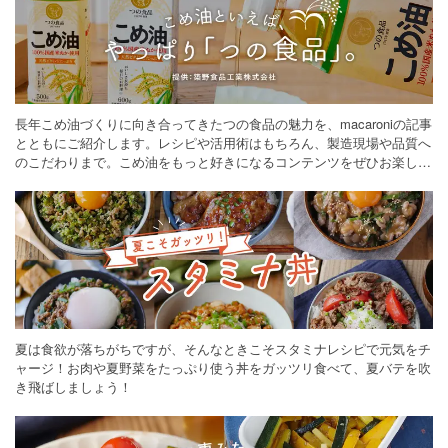
長年こめ油づくりに向き合ってきたつの食品の魅力を、macaroniの記事
とともにご紹介します。レシピや活用術はもちろん、製造現場や品質へ
のこだわりまで。こめ油をもっと好きになるコンテンツをぜひお楽しみ
ください。
夏は食欲が落ちがちですが、そんなときこそスタミナレシピで元気をチ
ャージ！お肉や夏野菜をたっぷり使う丼をガッツリ食べて、夏バテを吹
き飛ばしましょう！