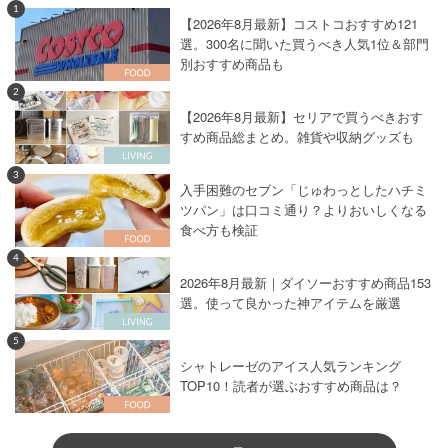
1
【2026年8月最新】コストコおすすめ121
選。300名に聞いた買うべき人気1位＆部門
別おすすめ商品も
2
【2026年8月最新】セリアで買うべきおす
すめ商品総まとめ。雑貨や収納グッズも
3
入手困難のセブン「じゅわっとしたハチミ
ツパン」は口コミ通り？よりおいしくなる
食べ方も検証
4
2026年8月最新｜ダイソーおすすめ商品153
選。使って良かった神アイテムを厳選
5
シャトレーゼのアイス人気ランキング
TOP10！読者が選ぶおすすめ商品は？