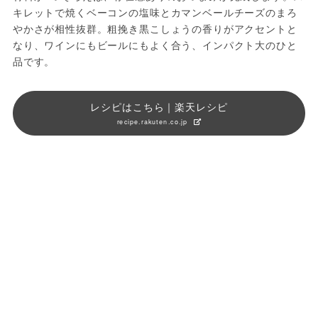
キレットで焼くベーコンの塩味とカマンベールチーズのまろ
やかさが相性抜群。粗挽き黒こしょうの香りがアクセントと
なり、ワインにもビールにもよく合う、インパクト大のひと
品です。
レシピはこちら｜楽天レシピ
recipe.rakuten.co.jp