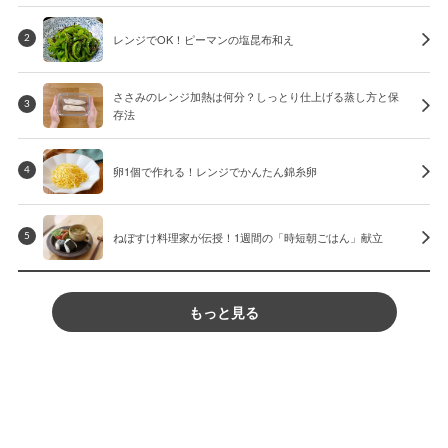
レンジでOK！ピーマンの塩昆布和え
2
ささみのレンジ加熱は何分？しっとり仕上げる蒸し方と保
3
存法
卵1個で作れる！レンジでかんたん錦糸卵
4
ねぼすけ料理家が伝授！1週間の「時短朝ごはん」献立
5
もっと見る