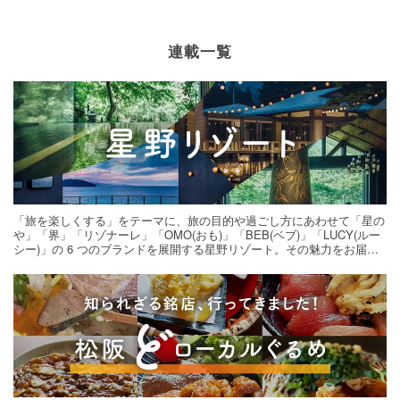
連載一覧
「旅を楽しくする」をテーマに、旅の目的や過ごし方にあわせて「星の
や」「界」「リゾナーレ」「OMO(おも)」「BEB(ベブ)」「LUCY(ルー
シー)」の 6 つのブランドを展開する星野リゾート。その魅力をお届け
する旅の連載。次の旅先探しのヒントにいかがですか？