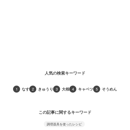
人気の検索キーワード
1
なす
2
きゅうり
3
大根
4
キャベツ
5
そうめん
この記事に関するキーワード
調理器具を使ったレシピ