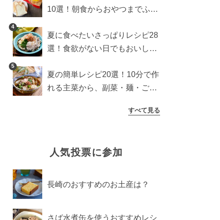
10選！朝食からおやつまでふん
わり食パンを楽しむアレンジ
4
夏に食べたいさっぱりレシピ28
選！食欲がない日でもおいしい
簡単おかず・麺・ごはん
5
夏の簡単レシピ20選！10分で作
れる主菜から、副菜・麺・ごは
んまで一気に紹介
すべて見る
人気投票に参加
長崎のおすすめのお土産は？
さば水煮缶を使うおすすめレシ