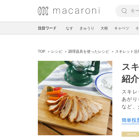
注目ワード
なす
きゅうり
大根
キャベツ
そ
TOP
レシピ
調理器具を使ったレシピ
スキレット活
スキ
紹介
スキレ
あがり
など、
簡単投票