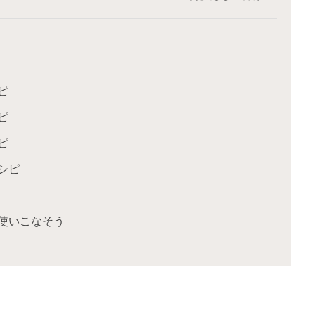
ピ
ピ
ピ
シピ
使いこなそう