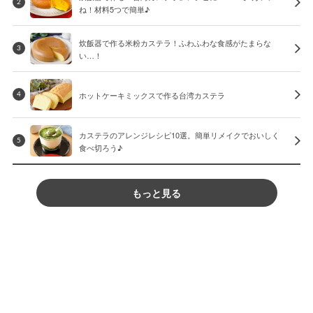
2
ね！材料5つで簡単♪
炊飯器で作る米粉カステラ！ふわふわな食感がたまらな
3
い…！
ホットケーキミックスで作る台湾カステラ
4
カステラのアレンジレシピ10選。簡単リメイクでおいしく
5
食べ切ろう♪
もっと見る