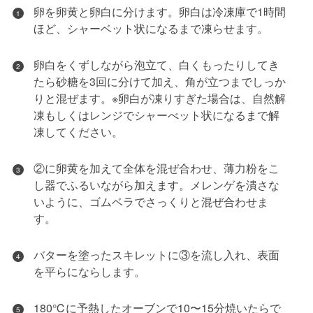
卵を卵黄と卵白に分けます。卵白は冷凍庫で1時間
1
ほど、シャーベット状になるまで凍らせます。
卵白をくずしながら泡立て、白くもったりしてき
2
たら砂糖を3回に分けて加え、角が立つまでしっか
りと混ぜます。※卵白が凍りすぎた場合は、自然解
凍もしくはレンジでシャーべット状になるまで解
凍してください。
②に卵黄を加えて全体を混ぜ合わせ、薄力粉をこ
3
し器でふるいながら加えます。メレンゲを潰さな
いように、ゴムベラでさっくりと混ぜ合わせま
す。
バターを塗ったスキレットに③を流し入れ、表面
4
を平らにならします。
180℃に予熱したオーブンで10〜15分焼いたらで
5