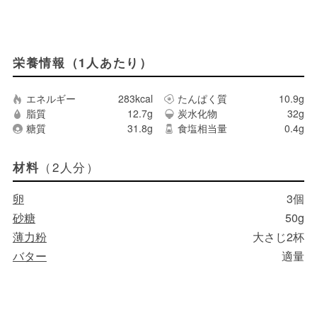
栄養情報（1人あたり）
エネルギー
283kcal
たんぱく質
10.9g
脂質
12.7g
炭水化物
32g
糖質
31.8g
食塩相当量
0.4g
（2人分）
材料
卵
3個
砂糖
50g
薄力粉
大さじ2杯
バター
適量