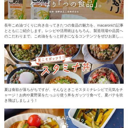
長年こめ油づくりに向き合ってきたつの食品の魅力を、macaroniの記事
とともにご紹介します。レシピや活用術はもちろん、製造現場や品質へ
のこだわりまで。こめ油をもっと好きになるコンテンツをぜひお楽しみ
ください。
夏は食欲が落ちがちですが、そんなときこそスタミナレシピで元気をチ
ャージ！お肉や夏野菜をたっぷり使う丼をガッツリ食べて、夏バテを吹
き飛ばしましょう！