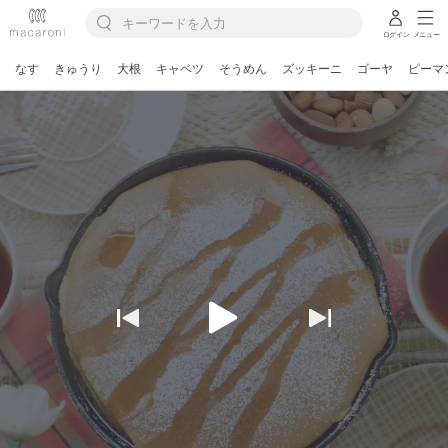
ログイン
メニュー
なす
きゅうり
大根
キャベツ
そうめん
ズッキーニ
ゴーヤ
ピーマ