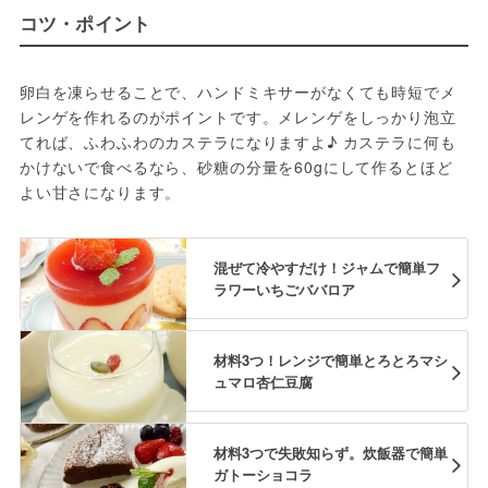
コツ・ポイント
卵白を凍らせることで、ハンドミキサーがなくても時短でメ
レンゲを作れるのがポイントです。メレンゲをしっかり泡立
てれば、ふわふわのカステラになりますよ♪ カステラに何も
かけないで食べるなら、砂糖の分量を60gにして作るとほど
よい甘さになります。
混ぜて冷やすだけ！ジャムで簡単フ
ラワーいちごババロア
材料3つ！レンジで簡単とろとろマシ
ュマロ杏仁豆腐
材料3つで失敗知らず。炊飯器で簡単
ガトーショコラ