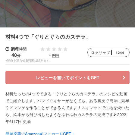
材料4つで「ぐりとぐらのカステラ」
調理時間
1244
クリップ
-
40
分
(0件)
※卵白を凍らせる時間は除きます。
レビューを書いてポイントをGET
材料たったの4つでできる「ぐりとぐらのカステラ」のレシピを動画
でご紹介します。ハンドミキサーがなくても、ある裏技で簡単に素早
くメレンゲを作ることができるんですよ！スキレットで生地を焼いた
ら、絵本から飛び出したようなふわふわカステラの完成です♪ 2022
年6月7日 更新
簡単投票でAmazonギフトカードGET！