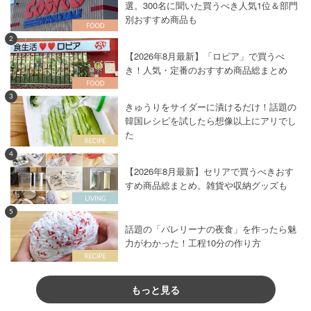
選。300名に聞いた買うべき人気1位＆部門
別おすすめ商品も
2
【2026年8月最新】「ロピア」で買うべ
き！人気・定番のおすすめ商品総まとめ
3
きゅうりをサイダーに漬けるだけ！話題の
韓国レシピを試したら想像以上にアリでし
た
4
【2026年8月最新】セリアで買うべきおす
すめ商品総まとめ。雑貨や収納グッズも
5
話題の「バレリーナの夜食」を作ったら魅
力がわかった！工程10分の作り方
もっと見る