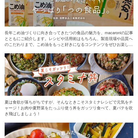
長年こめ油づくりに向き合ってきたつの食品の魅力を、macaroniの記事
とともにご紹介します。レシピや活用術はもちろん、製造現場や品質へ
のこだわりまで。こめ油をもっと好きになるコンテンツをぜひお楽しみ
ください。
夏は食欲が落ちがちですが、そんなときこそスタミナレシピで元気をチ
ャージ！お肉や夏野菜をたっぷり使う丼をガッツリ食べて、夏バテを吹
き飛ばしましょう！