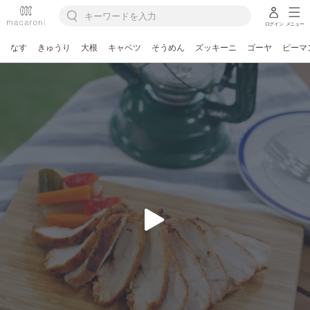
ログイン
メニュー
なす
きゅうり
大根
キャベツ
そうめん
ズッキーニ
ゴーヤ
ピーマ