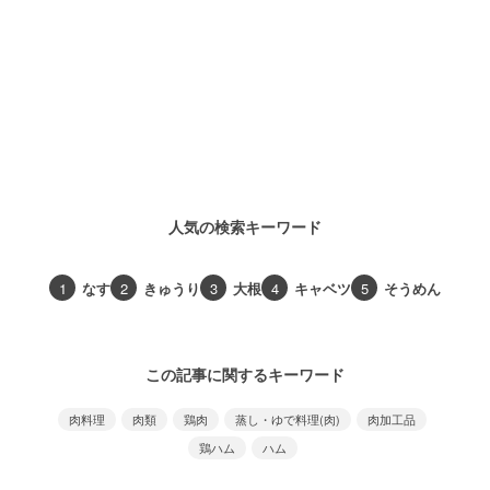
人気の検索キーワード
1
なす
2
きゅうり
3
大根
4
キャベツ
5
そうめん
この記事に関するキーワード
肉料理
肉類
鶏肉
蒸し・ゆで料理(肉)
肉加工品
鶏ハム
ハム