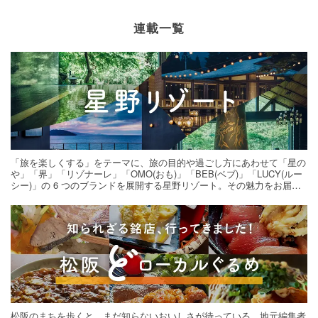
連載一覧
「旅を楽しくする」をテーマに、旅の目的や過ごし方にあわせて「星の
や」「界」「リゾナーレ」「OMO(おも)」「BEB(ベブ)」「LUCY(ルー
シー)」の 6 つのブランドを展開する星野リゾート。その魅力をお届け
する旅の連載。次の旅先探しのヒントにいかがですか？
松阪のまちを歩くと、まだ知らないおいしさが待っている。地元編集者