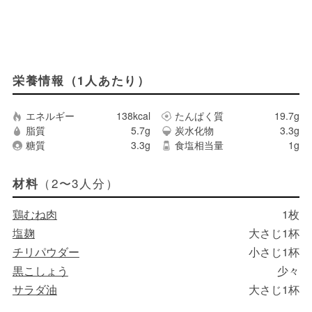
栄養情報（1人あたり）
エネルギー
138kcal
たんぱく質
19.7g
脂質
5.7g
炭水化物
3.3g
糖質
3.3g
食塩相当量
1g
（2〜3人分）
材料
鶏むね肉
1枚
塩麹
大さじ1杯
チリパウダー
小さじ1杯
黒こしょう
少々
サラダ油
大さじ1杯