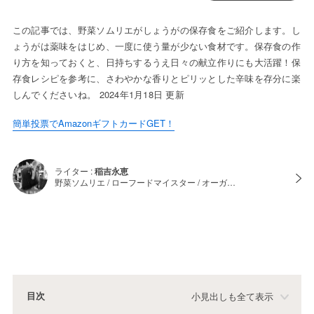
この記事では、野菜ソムリエがしょうがの保存食をご紹介します。し
ょうがは薬味をはじめ、一度に使う量が少ない食材です。保存食の作
り方を知っておくと、日持ちするうえ日々の献立作りにも大活躍！保
存食レシピを参考に、さわやかな香りとピリッとした辛味を存分に楽
しんでくださいね。 2024年1月18日 更新
簡単投票でAmazonギフトカードGET！
ライター :
稲吉永恵
野菜ソムリエ / ローフードマイスター / オーガ…
目次
小見出しも全て表示