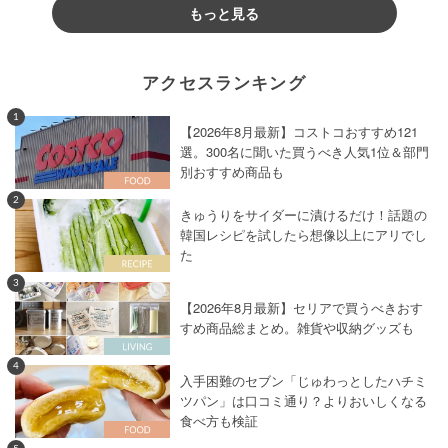
もっと見る
アクセスランキング
1
【2026年8月最新】コストコおすすめ121
選。300名に聞いた買うべき人気1位＆部門
別おすすめ商品も
2
きゅうりをサイダーに漬けるだけ！話題の
韓国レシピを試したら想像以上にアリでし
た
3
【2026年8月最新】セリアで買うべきおす
すめ商品総まとめ。雑貨や収納グッズも
4
入手困難のセブン「じゅわっとしたハチミ
ツパン」は口コミ通り？よりおいしくなる
食べ方も検証