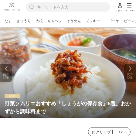
ログイン
メニュー
なす
きゅうり
大根
キャベツ
そうめん
ズッキーニ
ゴーヤ
ピーマ
前の
次の
記事
記事
野菜ソムリエおすすめ「しょうがの保存食」5選。おか
ずから調味料まで
17
クリップ