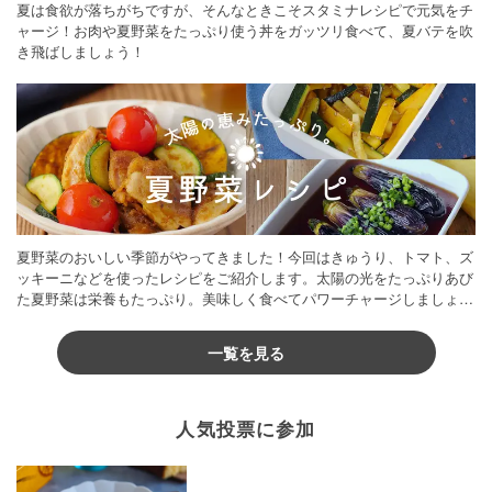
夏は食欲が落ちがちですが、そんなときこそスタミナレシピで元気をチ
ャージ！お肉や夏野菜をたっぷり使う丼をガッツリ食べて、夏バテを吹
き飛ばしましょう！
夏野菜のおいしい季節がやってきました！今回はきゅうり、トマト、ズ
ッキーニなどを使ったレシピをご紹介します。太陽の光をたっぷりあび
た夏野菜は栄養もたっぷり。美味しく食べてパワーチャージしましょう
♪
一覧を見る
人気投票に参加