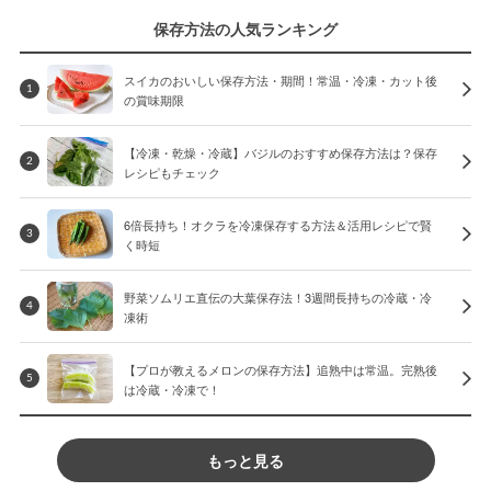
保存方法の人気ランキング
スイカのおいしい保存方法・期間！常温・冷凍・カット後
1
の賞味期限
【冷凍・乾燥・冷蔵】バジルのおすすめ保存方法は？保存
2
レシピもチェック
6倍長持ち！オクラを冷凍保存する方法＆活用レシピで賢
3
く時短
野菜ソムリエ直伝の大葉保存法！3週間長持ちの冷蔵・冷
4
凍術
【プロが教えるメロンの保存方法】追熟中は常温。完熟後
5
は冷蔵・冷凍で！
もっと見る