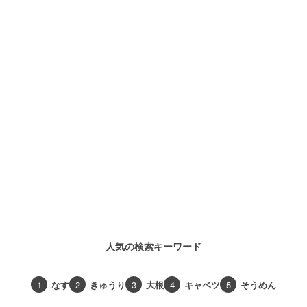
人気の検索キーワード
1
なす
2
きゅうり
3
大根
4
キャベツ
5
そうめん