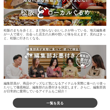
松阪のまちを歩くと、まだ知らないおいしさが待っている。地元編集者
が一人で巡り、出会った店主の人柄や想いと味を伝えます。見ればきっ
と、松阪に行きたくなる。
編集部員が、商品やグッズなど気になるアイテムを実際に食べたり使っ
たりして徹底検証。編集部のお墨付きを決定します。さらに、編集部員
が日常的に愛用しているアイテムもご紹介！
一覧を見る