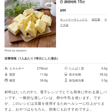
15
調理時間
分
材料
ホットケーキミックス
、
絹豆腐
、
サ
ラダ油
Photo by macaroni
栄養情報（1人あたり 3等分にした場合）
エネルギー
279kcal
たんぱく質
6.6g
脂質
11.8g
炭水化物
38.2g
糖質
36.8g
食塩相当量
0.5g
材料はたったの3つ。電子レンジでとても簡単に作れる蒸しパ
ンです。一般的な蒸しパンは、卵や牛乳を使います。です
が、このレシピは豆腐を使用するためヘルシーに仕上がりま
すよ。おやつはもちろん、朝食にもおすすめですよ。