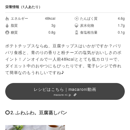
栄養情報（1人あたり）
エネルギー
48kcal
たんぱく質
4.6g
脂質
3g
炭水化物
1.7g
糖質
0.8g
食塩相当量
0.1g
ポテトチップスならぬ、豆腐チップスはいかがですか？パリ
パリ食感と、青のりの香りと粉チーズの塩気がおいしさのポ
イント！ノンオイルで一人前48kcalととても低カロリーで、
ダイエット中のおやつにもぴったりです。電子レンジで作れ
て簡単なのもうれしいですね♪
レシピはこちら｜macaroni動画
macaro-ni.jp
2. ふわふわ。豆腐蒸しパン