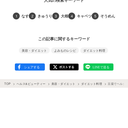
1
なす
2
きゅうり
3
大根
4
キャベツ
5
そうめん
この記事に関するキーワード
美容・ダイエット
よみものレシピ
ダイエット料理
TOP
ヘルス&ビューティー
美容・ダイエット
ダイエット料理
豆腐でヘルシ