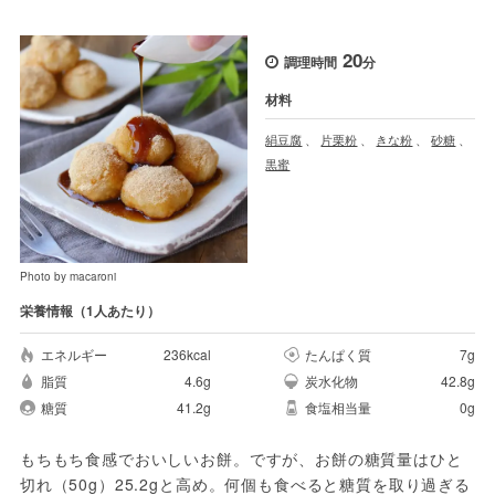
20
調理時間
分
材料
絹豆腐
、
片栗粉
、
きな粉
、
砂糖
、
黒蜜
Photo by macaroni
栄養情報（1人あたり）
エネルギー
236kcal
たんぱく質
7g
脂質
4.6g
炭水化物
42.8g
糖質
41.2g
食塩相当量
0g
もちもち食感でおいしいお餅。ですが、お餅の糖質量はひと
切れ（50g）25.2gと高め。何個も食べると糖質を取り過ぎる