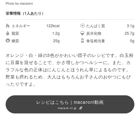
Photo by macaroni
栄養情報（1人あたり）
エネルギー
122kcal
たんぱく質
3.1g
脂質
1.2g
炭水化物
25.7g
糖質
25g
食塩相当量
0g
オレンジ・白・緑の3色がかわいい団子のレシピです。白玉粉
に豆腐を混ぜることで、かさ増しかつヘルシーに。また、カ
ラフルな色の正体はにんじんとほうれん草によるものです。
野菜も摂れるため、大人はもちろんお子さんのおやつにもぴ
ったりですよ。
レシピはこちら｜macaroni動画
macaro-ni.jp