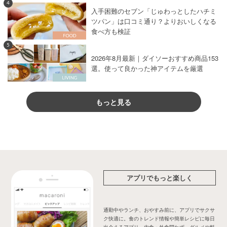
4
入手困難のセブン「じゅわっとしたハチミ
ツパン」は口コミ通り？よりおいしくなる
食べ方も検証
5
2026年8月最新｜ダイソーおすすめ商品153
選。使って良かった神アイテムを厳選
もっと見る
アプリでもっと楽しく
通勤中やランチ、おやすみ前に、アプリでサクサ
ク快適に。食のトレンド情報や簡単レシピに毎日
出会えるアプリ。内食・外食問わず、グルメや料