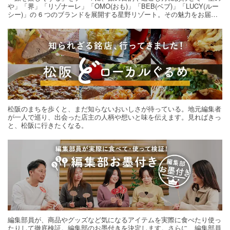
や」「界」「リゾナーレ」「OMO(おも)」「BEB(ベブ)」「LUCY(ルー
シー)」の 6 つのブランドを展開する星野リゾート。その魅力をお届け
する旅の連載。次の旅先探しのヒントにいかがですか？
松阪のまちを歩くと、まだ知らないおいしさが待っている。地元編集者
が一人で巡り、出会った店主の人柄や想いと味を伝えます。見ればきっ
と、松阪に行きたくなる。
編集部員が、商品やグッズなど気になるアイテムを実際に食べたり使っ
たりして徹底検証。編集部のお墨付きを決定します。さらに、編集部員