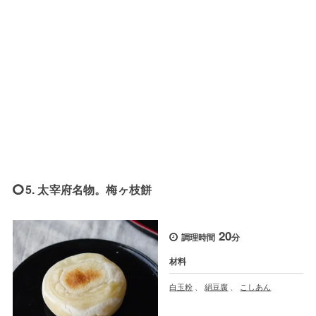
5. 太宰府名物。梅ヶ枝餅
20
調理時間
分
材料
白玉粉
、
絹豆腐
、
こしあん