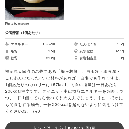
Photo by macaroni
栄養情報（1個あたり）
エネルギー
157kcal
たんぱく質
4.5g
脂質
1.5g
炭水化物
32.4g
糖質
31.2g
食塩相当量
0g
福岡県太宰府の名物である「梅ヶ枝餅」。白玉粉・絹豆腐・
こしあんのたった3つの材料があれば、自宅でも作れますよ。
1個あたりのカロリーは157kcal。間食の適量は一日あたり
200kcal程度です。ダイエット中は摂取エネルギーを調整しつ
つ、一日1個までなら食べても大丈夫でしょう。また、ほかに
も間食をする場合、一日200kcalを超えないように気をつけて
くださいね。（※3）
レシピはこちら｜macaroni動画