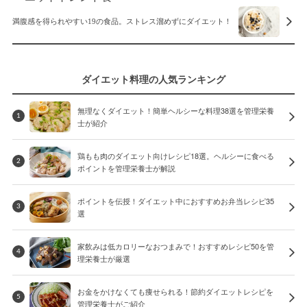
満腹感を得られやすい19の食品。ストレス溜めずにダイエット！
ダイエット料理の人気ランキング
無理なくダイエット！簡単ヘルシーな料理38選を管理栄養
1
士が紹介
鶏もも肉のダイエット向けレシピ18選。ヘルシーに食べる
2
ポイントを管理栄養士が解説
ポイントを伝授！ダイエット中におすすめお弁当レシピ35
3
選
家飲みは低カロリーなおつまみで！おすすめレシピ50を管
4
理栄養士が厳選
お金をかけなくても痩せられる！節約ダイエットレシピを
5
管理栄養士がご紹介