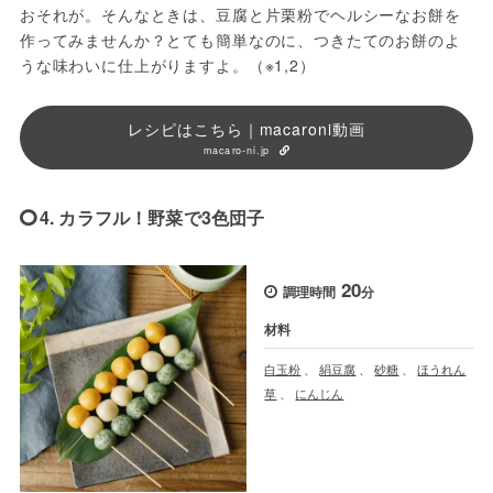
おそれが。そんなときは、豆腐と片栗粉でヘルシーなお餅を
作ってみませんか？とても簡単なのに、つきたてのお餅のよ
うな味わいに仕上がりますよ。（※1,2）
レシピはこちら｜macaroni動画
macaro-ni.jp
4. カラフル！野菜で3色団子
20
調理時間
分
材料
白玉粉
、
絹豆腐
、
砂糖
、
ほうれん
草
、
にんじん