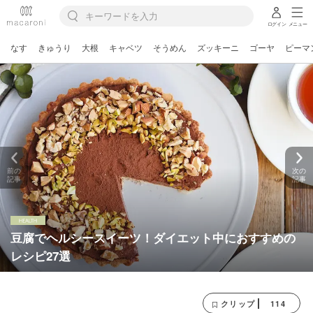
ログイン
メニュー
なす
きゅうり
大根
キャベツ
そうめん
ズッキーニ
ゴーヤ
ピーマ
前の
次の
記事
記事
豆腐でヘルシースイーツ！ダイエット中におすすめの
レシピ27選
114
クリップ