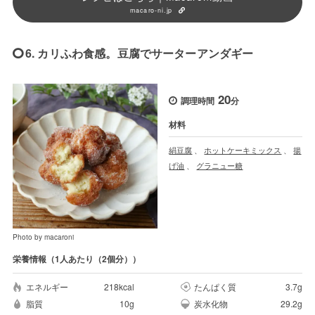
macaro-ni.jp
6. カリふわ食感。豆腐でサーターアンダギー
20
調理時間
分
材料
絹豆腐
、
ホットケーキミックス
、
揚
げ油
、
グラニュー糖
Photo by macaroni
栄養情報（1人あたり（2個分））
エネルギー
218kcal
たんぱく質
3.7g
脂質
10g
炭水化物
29.2g