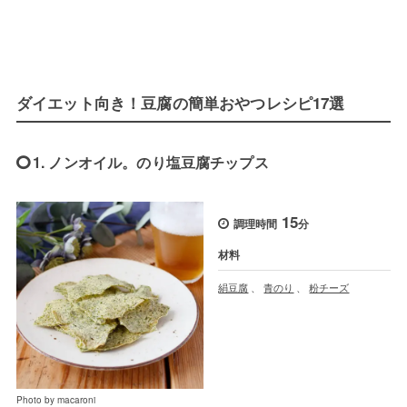
ダイエット向き！豆腐の簡単おやつレシピ17選
1. ノンオイル。のり塩豆腐チップス
15
調理時間
分
材料
絹豆腐
、
青のり
、
粉チーズ
Photo by macaroni