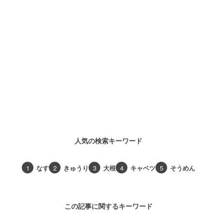
人気の検索キーワード
1
なす
2
きゅうり
3
大根
4
キャベツ
5
そうめん
この記事に関するキーワード