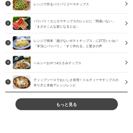
レンジで作るパリパリゴーヤチップス
1
パリパリ！カニカマチップスのレシピに「間違いない」
2
「まさかこんな姿になるとは」
レンジで簡単「揚げないポテトチップス」に27万いいね！
3
「本当にパリパリ」「すぐ作れる」と驚きの声
ヘルシーおやつ♪ささみチップス
4
ディップソースでおいしさ倍増！トルティーヤチップスの
5
作り方と本格アレンジレシピ
もっと見る