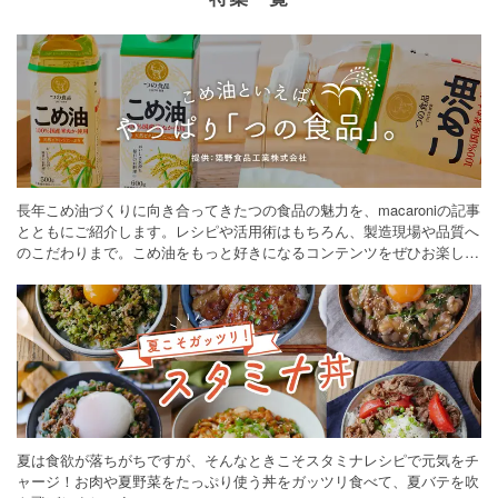
長年こめ油づくりに向き合ってきたつの食品の魅力を、macaroniの記事
とともにご紹介します。レシピや活用術はもちろん、製造現場や品質へ
のこだわりまで。こめ油をもっと好きになるコンテンツをぜひお楽しみ
ください。
夏は食欲が落ちがちですが、そんなときこそスタミナレシピで元気をチ
ャージ！お肉や夏野菜をたっぷり使う丼をガッツリ食べて、夏バテを吹