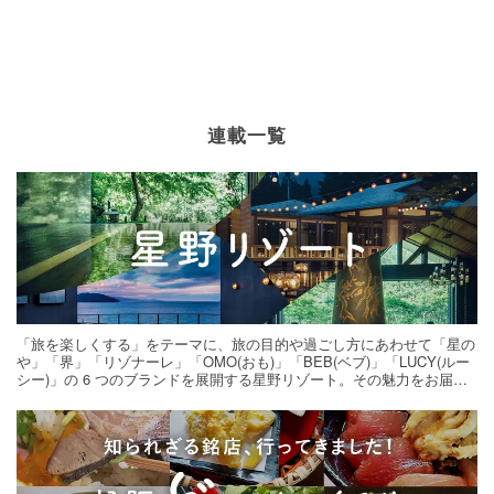
連載一覧
「旅を楽しくする」をテーマに、旅の目的や過ごし方にあわせて「星の
や」「界」「リゾナーレ」「OMO(おも)」「BEB(ベブ)」「LUCY(ルー
シー)」の 6 つのブランドを展開する星野リゾート。その魅力をお届け
する旅の連載。次の旅先探しのヒントにいかがですか？