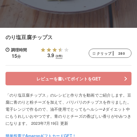
のり塩豆腐チップス
調理時間
280
クリップ
3.9
15
分
(2件)
レビューを書いてポイントをGET
「のり塩豆腐チップス」のレシピと作り方を動画でご紹介します。豆
腐に青のりと粉チーズを加えて、パリパリのチップスを作りました。
電子レンジで作るので、油不使用でとってもヘルシー♪ダイエット中
にもうれしいおやつです。青のりとチーズの香ばしい香りがやみつき
になります。 2023年7月19日 更新
簡単投票でAmazonギフトカードGET！