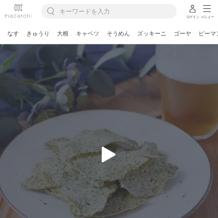
ログイン
メニュー
なす
きゅうり
大根
キャベツ
そうめん
ズッキーニ
ゴーヤ
ピーマ