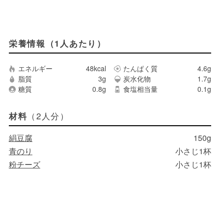
栄養情報（1人あたり）
エネルギー
48kcal
たんぱく質
4.6g
脂質
3g
炭水化物
1.7g
糖質
0.8g
食塩相当量
0.1g
（2人分）
材料
絹豆腐
150g
青のり
小さじ1杯
粉チーズ
小さじ1杯