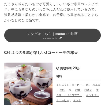
たくさん並んだいちごが可愛らしい、いちご寒天のレシピで
す。中にも角切りのいちごをふんだんに使用しているので、
満足感抜群！柔らかい食感で、お子様にも喜ばれることまち
がいなしのひと品です。
レシピはこちら｜macaroni動画
macaro-ni.jp
6. 2つの食感が楽しい♪コーヒー牛乳寒天
20
調理時間
分
材料
インスタントコーヒー
、
水
、
粉寒天
、
牛乳
、
水
、
砂糖
、
粉寒天
、
生
クリーム（八分立て）
、
インスタン
トコーヒー
、
ミント