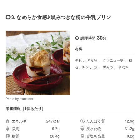
3. なめらか食感♪黒みつきな粉の牛乳プリン
30
調理時間
分
材料
牛乳
、
きな粉
、
グラニュー糖
、
粉
ゼラチン
、
水
、
黒みつ
、
きな粉
Photo by macaroni
栄養情報（1個あたり）
エネルギー
247kcal
たんぱく質
12.9g
脂質
9.7g
炭水化物
31.2g
糖質
28.4g
食塩相当量
0.2g