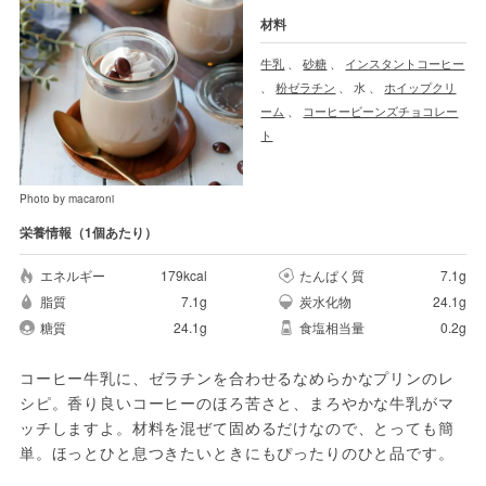
材料
牛乳
、
砂糖
、
インスタントコーヒー
、
粉ゼラチン
、
水
、
ホイップクリ
ーム
、
コーヒービーンズチョコレー
ト
Photo by macaroni
栄養情報（1個あたり）
エネルギー
179kcal
たんぱく質
7.1g
脂質
7.1g
炭水化物
24.1g
糖質
24.1g
食塩相当量
0.2g
コーヒー牛乳に、ゼラチンを合わせるなめらかなプリンのレ
シピ。香り良いコーヒーのほろ苦さと、まろやかな牛乳がマ
ッチしますよ。材料を混ぜて固めるだけなので、とっても簡
単。ほっとひと息つきたいときにもぴったりのひと品です。