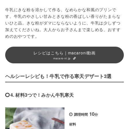
牛乳にきな粉を溶かして作る、なめらかな和風のプリンで
す。牛乳のやさしい甘みときな粉の香ばしい香りがたまらな
いひと品。きな粉がダマにならないように、牛乳は少しずつ
加えてくださいね。大人からお子さんまで楽しめる、おすす
めのおやつです。
レシピはこちら｜macaroni動画
macaro-ni.jp
ヘルシーレシピも！牛乳で作る寒天デザート3選
4. 材料3つで！みかん牛乳寒天
10
調理時間
分
材料