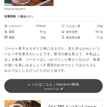
Photo by macaroni
栄養情報（1個あたり）
エネルギー
197kcal
たんぱく質
3.6g
脂質
8.1g
炭水化物
30.1g
糖質
29g
食塩相当量
0.1g
コーヒー寒天をモザイク柄に仕上げた、見た目もかわいいコ
ーヒー牛乳寒天のレシピです。寒天の量を変えて、牛乳はふ
るふる食感、コーヒーはしっかりとした硬さに仕上げ、食感
の違いを楽しみましょう♪ 普段のおやつとしてはもちろん、
おもてなしにもぴったりのひと品です。
レシピはこちら｜macaroni動画
macaro-ni.jp
【タイプ別】インスタントコーヒー