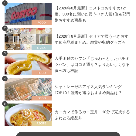
1
【2026年8月最新】コストコおすすめ121
選。300名に聞いた買うべき人気1位＆部門
別おすすめ商品も
2
【2026年8月最新】セリアで買うべきおす
すめ商品総まとめ。雑貨や収納グッズも
3
入手困難のセブン「じゅわっとしたハチミ
ツパン」は口コミ通り？よりおいしくなる
食べ方も検証
4
シャトレーゼのアイス人気ランキング
TOP10！読者が選ぶおすすめ商品は？
5
カニカマで作るカニ玉丼｜10分で完成する
ふわとろ絶品丼