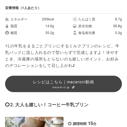
栄養情報（1人あたり）
エネルギー
293kcal
たんぱく質
8.7g
脂質
14.6g
炭水化物
36.8g
糖質
35.2g
食塩相当量
0.3g
1Lの牛乳をまるごとプリンにするミルクプリンのレシピ。牛
乳パックに流し入れるので型いらずで完成しますよ！冷やす
とき、冷蔵庫の場所もとらないのも嬉しいポイント。お好み
のデコレーションをして召し上がれ♪
レシピはこちら｜macaroni動画
macaro-ni.jp
2. 大人も嬉しい！コーヒー牛乳プリン
15
調理時間
分