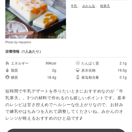
牛乳
、
みかん缶
、
粉寒天
Photo by macaroni
栄養情報（1人あたり）
エネルギー
99kcal
たんぱく質
2.1g
脂質
2g
炭水化物
19.5g
糖質
18.4g
食塩相当量
0.1g
短時間で牛乳デザートを作りたいときにおすすめなのが「牛
乳寒天」。3つの材料で作れるのも嬉しいポイントです。基本
のレシピは甘さ控えめでヘルシーな仕上がりなので、お好み
で練乳やはちみつを入れて調整してくださいね。みかんのオ
レンジが映えるおすすめのひと品です♪