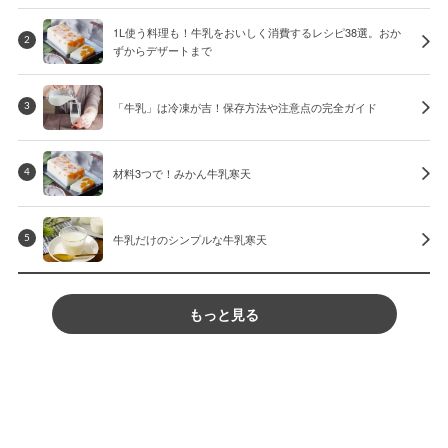
1L使う料理も！牛乳をおいしく消費するレシピ38選。おか
2
ずからデザートまで
「牛乳」は冷凍が吉！保存方法や注意点の完全ガイド
3
材料3つで！みかん牛乳寒天
4
牛乳だけのシンプルな牛乳寒天
5
もっと見る