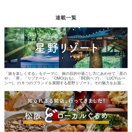
連載一覧
「旅を楽しくする」をテーマに、旅の目的や過ごし方にあわせて「星の
や」「界」「リゾナーレ」「OMO(おも)」「BEB(ベブ)」「LUCY(ルー
シー)」の 6 つのブランドを展開する星野リゾート。その魅力をお届け
する旅の連載。次の旅先探しのヒントにいかがですか？