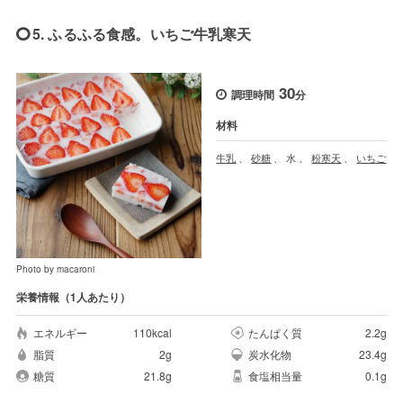
5. ふるふる食感。いちご牛乳寒天
30
調理時間
分
材料
牛乳
、
砂糖
、
水
、
粉寒天
、
いちご
Photo by macaroni
栄養情報（1人あたり）
エネルギー
110kcal
たんぱく質
2.2g
脂質
2g
炭水化物
23.4g
糖質
21.8g
食塩相当量
0.1g