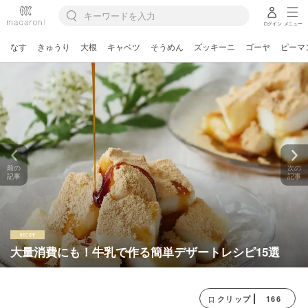
ログイン
メニュー
なす
きゅうり
大根
キャベツ
そうめん
ズッキーニ
ゴーヤ
ピーマ
前の
次の
記事
記事
大量消費にも！牛乳で作る簡単デザートレシピ15選
166
クリップ