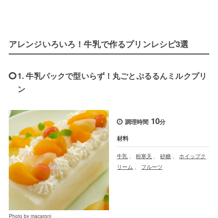
アレンジいろいろ！牛乳で作るプリンレシピ3選
1. 牛乳パックで型いらず！丸ごとぷるるんミルクプリ
ン
10
調理時間
分
材料
牛乳
、
粉寒天
、
砂糖
、
ホイップク
リーム
、
フルーツ
Photo by macaroni