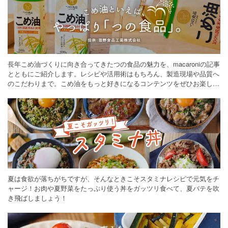
長年こめ油づくりに向き合ってきたつの食品の魅力を、macaroniの記事
とともにご紹介します。レシピや活用術はもちろん、製造現場や品質へ
のこだわりまで。こめ油をもっと好きになるコンテンツをぜひお楽しみ
ください。
夏は食欲が落ちがちですが、そんなときこそスタミナレシピで元気をチ
ャージ！お肉や夏野菜をたっぷり使う丼をガッツリ食べて、夏バテを吹
き飛ばしましょう！