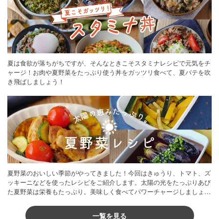
夏は食欲が落ちがちですが、そんなときこそスタミナレシピで元気をチ
ャージ！お肉や夏野菜をたっぷり使う丼をガッツリ食べて、夏バテを吹
き飛ばしましょう！
夏野菜のおいしい季節がやってきました！今回はきゅうり、トマト、ズ
ッキーニなどを使ったレシピをご紹介します。太陽の光をたっぷりあび
た夏野菜は栄養もたっぷり。美味しく食べてパワーチャージしましょう
♪
一覧を見る