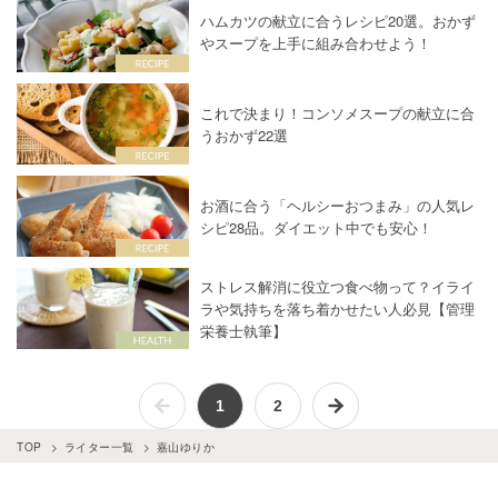
ハムカツの献立に合うレシピ20選。おかず
やスープを上手に組み合わせよう！
これで決まり！コンソメスープの献立に合
うおかず22選
お酒に合う「ヘルシーおつまみ」の人気レ
シピ28品。ダイエット中でも安心！
ストレス解消に役立つ食べ物って？イライ
ラや気持ちを落ち着かせたい人必見【管理
栄養士執筆】
1
2
TOP
ライター一覧
嘉山ゆりか