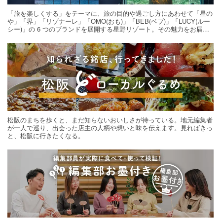
「旅を楽しくする」をテーマに、旅の目的や過ごし方にあわせて「星の
や」「界」「リゾナーレ」「OMO(おも)」「BEB(ベブ)」「LUCY(ルー
シー)」の 6 つのブランドを展開する星野リゾート。その魅力をお届け
する旅の連載。次の旅先探しのヒントにいかがですか？
松阪のまちを歩くと、まだ知らないおいしさが待っている。地元編集者
が一人で巡り、出会った店主の人柄や想いと味を伝えます。見ればきっ
と、松阪に行きたくなる。