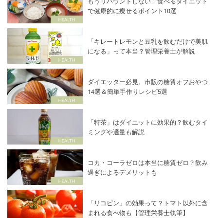
もうリバウンドしない！食べるダイエット
で健康的に痩せるポイント10選
「キレートレモンと豆乳を飲むだけで美肌
になる」って本当？管理栄養士が解説
ダイエッター必見。市販の糖質オフおやつ
14選＆簡単手作りレシピ5選
「特茶」はダイエットに効果的？飲むタイ
ミングや適量も解説
コカ・コーラゼロは本当に糖質ゼロ？飲み
過ぎによるデメリットも
「リコピン」の効果って？トマト以外に含
まれる食べ物も【管理栄養士執筆】