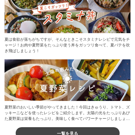
夏は食欲が落ちがちですが、そんなときこそスタミナレシピで元気をチ
ャージ！お肉や夏野菜をたっぷり使う丼をガッツリ食べて、夏バテを吹
き飛ばしましょう！
夏野菜のおいしい季節がやってきました！今回はきゅうり、トマト、ズ
ッキーニなどを使ったレシピをご紹介します。太陽の光をたっぷりあび
た夏野菜は栄養もたっぷり。美味しく食べてパワーチャージしましょう
♪
一覧を見る