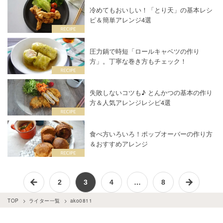
冷めてもおいしい！「とり天」の基本レシ
ピ＆簡単アレンジ4選
圧力鍋で時短「ロールキャベツの作り
方」。丁寧な巻き方もチェック！
失敗しないコツも♪ とんかつの基本の作り
方＆人気アレンジレシピ4選
食べ方いろいろ！ポップオーバーの作り方
＆おすすめアレンジ
2
3
4
…
8
TOP
ライター一覧
ako0811