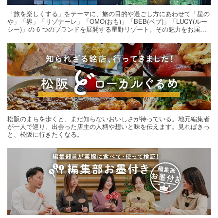
「旅を楽しくする」をテーマに、旅の目的や過ごし方にあわせて「星の
や」「界」「リゾナーレ」「OMO(おも)」「BEB(ベブ)」「LUCY(ルー
シー)」の 6 つのブランドを展開する星野リゾート。その魅力をお届け
する旅の連載。次の旅先探しのヒントにいかがですか？
松阪のまちを歩くと、まだ知らないおいしさが待っている。地元編集者
が一人で巡り、出会った店主の人柄や想いと味を伝えます。見ればきっ
と、松阪に行きたくなる。