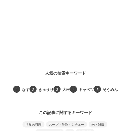
人気の検索キーワード
1
なす
2
きゅうり
3
大根
4
キャベツ
5
そうめん
この記事に関するキーワード
世界の料理
スープ・汁物・シチュー
米・雑穀