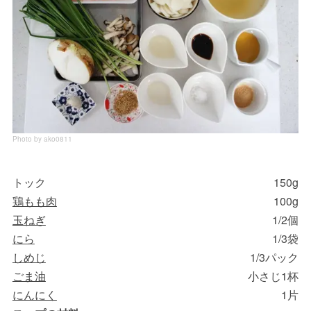
Photo by ako0811
トック
150g
鶏もも肉
100g
玉ねぎ
1/2個
にら
1/3袋
しめじ
1/3パック
ごま油
小さじ1杯
にんにく
1片