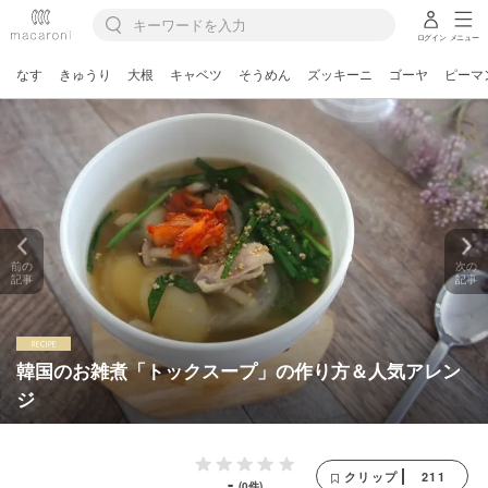
ログイン
メニュー
なす
きゅうり
大根
キャベツ
そうめん
ズッキーニ
ゴーヤ
ピーマ
前の
次の
記事
記事
韓国のお雑煮「トックスープ」の作り方＆人気アレン
ジ
211
クリップ
-
(0件)