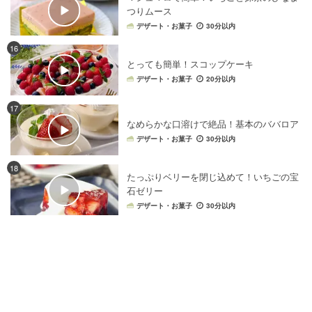
生クリーム
×
サンドイッチ
いちご
×
チーズ
つりムース
デザート・お菓子
30分以内
生クリーム
×
パンケーキ
生クリーム
×
ゼリー・寒天
16
生クリーム
×
チョコレートケーキ
とっても簡単！スコップケーキ
生クリーム
×
シフォンケーキ
いちご
×
サンドイッチ
デザート・お菓子
20分以内
生クリーム
×
ロールケーキ
生クリーム
×
卵料理
17
生クリーム
×
カップケーキ
いちご
×
ホイップクリーム
なめらかな口溶けで絶品！基本のババロア
いちご
×
はちみつ
いちご
×
和菓子
デザート・お菓子
30分以内
生クリーム
×
クレープ
生クリーム
×
キッシュ
18
生クリーム
×
塩
生クリーム
×
バレンタインレシピ
たっぷりベリーを閉じ込めて！いちごの宝
いちご
×
抹茶
いちご
×
お酒
石ゼリー
デザート・お菓子
30分以内
生クリーム
×
クリスマスケーキ