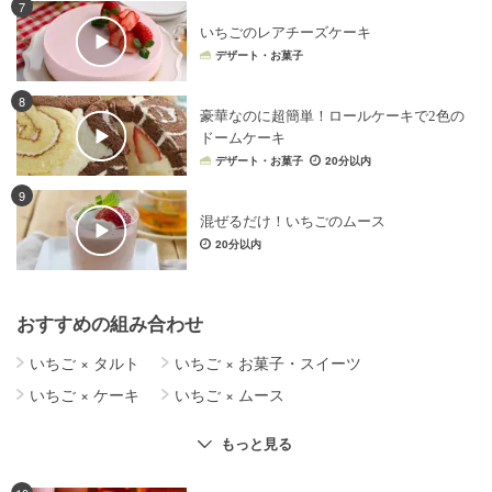
7
いちごのレアチーズケーキ
デザート・お菓子
8
豪華なのに超簡単！ロールケーキで2色の
ドームケーキ
デザート・お菓子
20分以内
9
混ぜるだけ！いちごのムース
20分以内
おすすめの組み合わせ
いちご
×
タルト
いちご
×
お菓子・スイーツ
いちご
×
ケーキ
いちご
×
ムース
生クリーム
×
チョコレート
いちご
×
チョコレート
もっと見る
生クリーム
×
お菓子・スイーツ
生クリーム
×
クリームチーズ
いちご
×
ゼリー