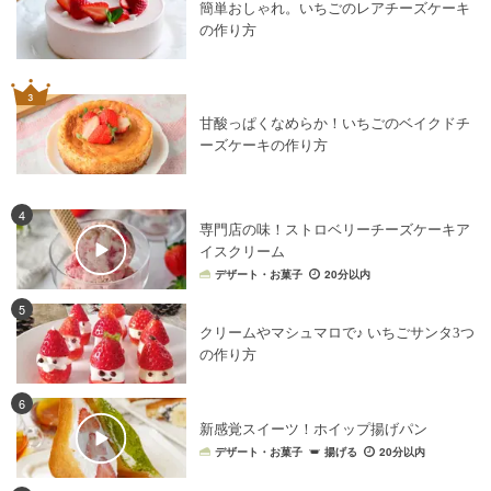
簡単おしゃれ。いちごのレアチーズケーキ
の作り方
甘酸っぱくなめらか！いちごのベイクドチ
ーズケーキの作り方
4
専門店の味！ストロベリーチーズケーキア
イスクリーム
デザート・お菓子
20分以内
5
クリームやマシュマロで♪ いちごサンタ3つ
の作り方
6
新感覚スイーツ！ホイップ揚げパン
デザート・お菓子
揚げる
20分以内