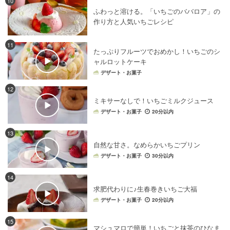
10
ふわっと溶ける。「いちごのババロア」の
生クリーム
×
パン
生クリーム
×
ケーキ
作り方と人気いちごレシピ
いちご
×
バター
いちご
×
牛乳
生クリーム
×
プリン
いちご
×
スムージー
いちご
×
パイ
11
たっぷりフルーツでおめかし！いちごのシ
いちご
×
バレンタインレシピ
いちご
×
プリン
ャルロットケーキ
いちご
×
クッキー
いちご
×
チーズケーキ
デザート・お菓子
生クリーム
×
食パン
生クリーム
×
牛乳
12
ミキサーなしで！いちごミルクジュース
いちご
×
ロールケーキ
いちご
×
焼き菓子
デザート・お菓子
20分以内
生クリーム
×
焼き菓子
いちご
×
シロップ
いちご
×
クリーム
生クリーム
×
抹茶
いちご
×
パン
13
自然な甘さ。なめらかいちごプリン
いちご
×
アイスクリーム
生クリーム
×
米粉
デザート・お菓子
30分以内
いちご
×
食パン
生クリーム
×
クッキー・ビスケット
生クリーム
×
チーズケーキ
いちご
×
クリームチーズ
14
求肥代わりに♪生春巻きいちご大福
生クリーム
×
ピスタチオ
生クリーム
×
タルト
デザート・お菓子
20分以内
生クリーム
×
あんこ
いちご
×
ゼリー・寒天
15
いちご
×
あんこ
生クリーム
×
パイ
マシュマロで簡単！いちごと抹茶のひなま