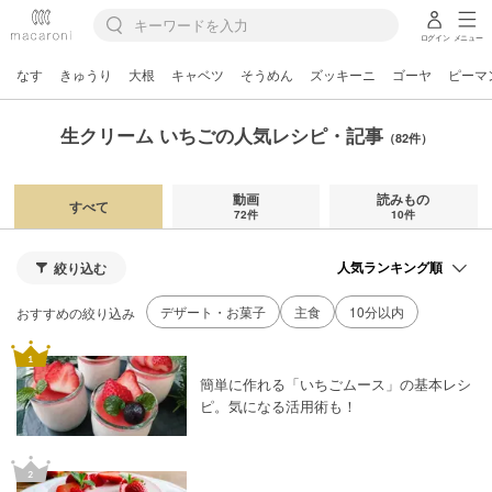
ログイン
メニュー
なす
きゅうり
大根
キャベツ
そうめん
ズッキーニ
ゴーヤ
ピーマ
生クリーム いちごの人気レシピ・記事
（82件）
動画
読みもの
すべて
72件
10件
絞り込む
デザート・お菓子
主食
10分以内
おすすめの絞り込み
簡単に作れる「いちごムース」の基本レシ
ピ。気になる活用術も！