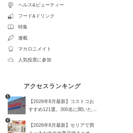
ヘルス&ビューティー
フード&ドリンク
特集
連載
マカロニメイト
人気投票に参加
アクセスランキング
1
【2026年8月最新】コストコお
すすめ121選。300名に聞いた買
うべき人気1位＆部門別おすす
2
【2026年8月最新】セリアで買
め商品も