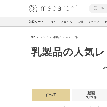
注目ワード
なす
きゅうり
大根
キャベツ
そ
TOP
レシピ
乳製品
7ページ目
乳製品の人気レ
動画
すべて
3,822件