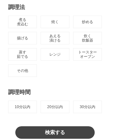
調理法
煮る

焼く
炒める
煮込む
あえる

炊く

揚げる
漬ける
炊飯器
蒸す

トースター

レンジ
茹でる
オーブン
その他
調理時間
10分以内
20分以内
30分以内
検索する