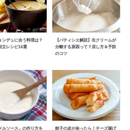
ォンデュに合う料理は？
【パティシエ解説】生クリームが
献立レシピ16選
分離する原因って？戻し方＆予防
のコツ
メルソース」の作り方を
餃子の皮が余ったら！チーズ揚げ