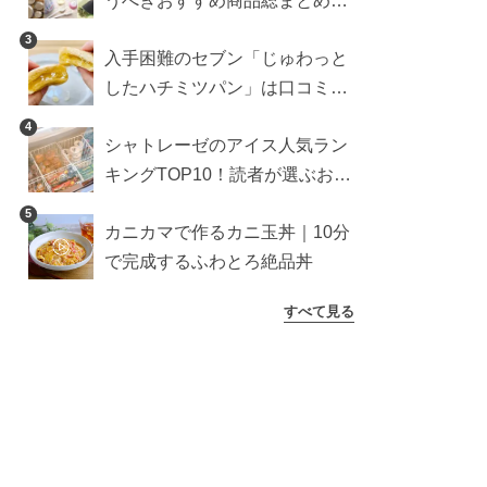
うべきおすすめ商品総まとめ。
雑貨や収納グッズも
3
入手困難のセブン「じゅわっと
したハチミツパン」は口コミ通
り？よりおいしくなる食べ方も
4
シャトレーゼのアイス人気ラン
検証
キングTOP10！読者が選ぶおす
すめ商品は？
5
カニカマで作るカニ玉丼｜10分
で完成するふわとろ絶品丼
すべて見る