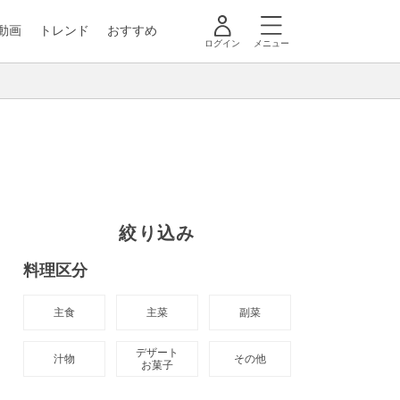
動画
トレンド
おすすめ
ログイン
メニュー
絞り込み
料理区分
主食
主菜
副菜
デザート

汁物
その他
お菓子