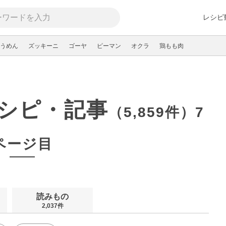
レシピ
うめん
ズッキーニ
ゴーヤ
ピーマン
オクラ
鶏もも肉
シピ・記事
（5,859件）7
ページ目
読みもの
2,037件