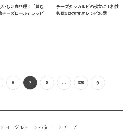
おいしい肉料理！『鶏む
チーズタッカルビの献立に！相性
蘇チーズロール』レシピ
抜群のおすすめレシピ20選
6
7
8
…
326
ヨーグルト
バター
チーズ