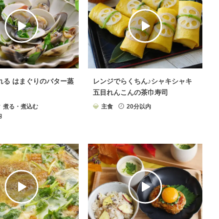
れる はまぐりのバター蒸
レンジでらくちん♪シャキシャキ
五目れんこんの茶巾寿司
煮る・煮込む
主食
20分以内
内