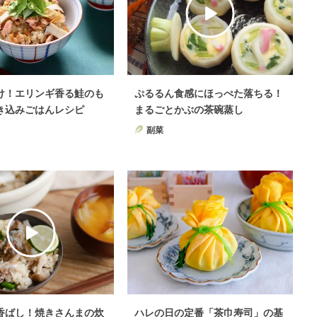
け！エリンギ香る鮭のも
ぷるるん食感にほっぺた落ちる！
き込みごはんレシピ
まるごとかぶの茶碗蒸し
副菜
香ばし！焼きさんまの炊
ハレの日の定番「茶巾寿司」の基