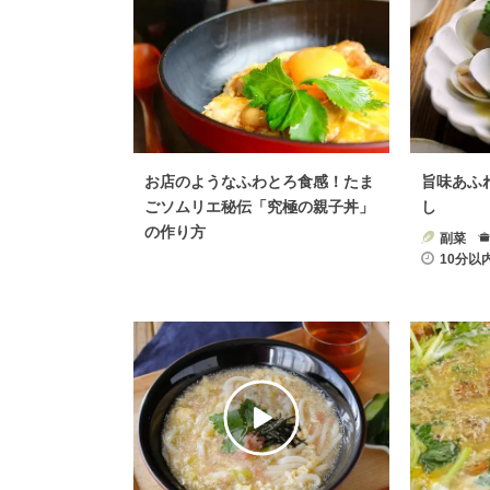
お店のようなふわとろ食感！たま
旨味あふ
ごソムリエ秘伝「究極の親子丼」
し
の作り方
副菜
10分以