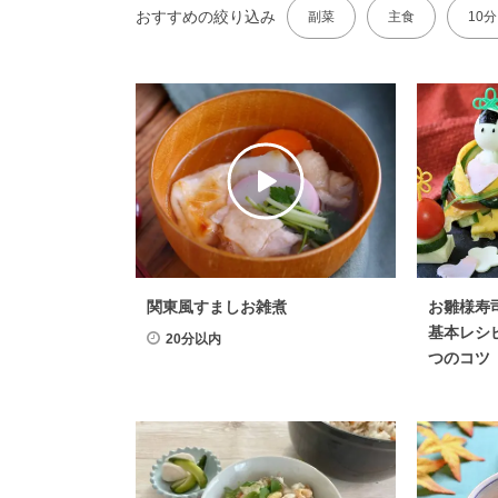
おすすめの絞り込み
副菜
主食
10
関東風すましお雑煮
お雛様寿
基本レシ
20分以内
つのコツ