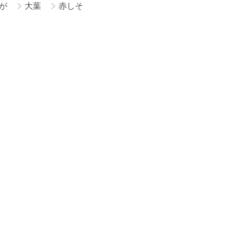
が
大葉
赤しそ