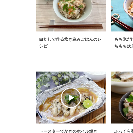
白だしで作る炊き込みごはんのレ
もち米だ
シピ
ちもち炊
トースターでかきのホイル焼き
ふっくら