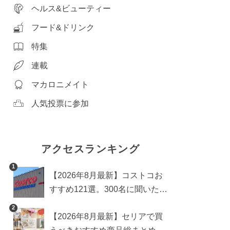
ヘルス&ビューティー
フード&ドリンク
特集
連載
マカロニメイト
人気投票に参加
アクセスランキング
1
【2026年8月最新】コストコお
すすめ121選。300名に聞いた買
うべき人気1位＆部門別おすす
2
【2026年8月最新】セリアで買
め商品も