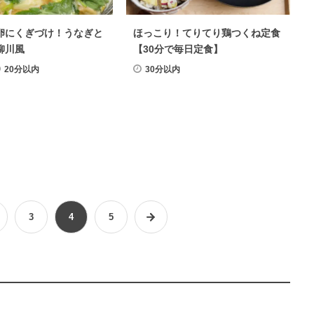
卵にくぎづけ！うなぎと
ほっこり！てりてり鶏つくね定食
柳川風
【30分で毎日定食】
20分以内
30分以内
3
4
5