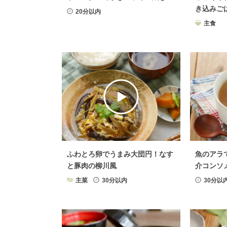
き込みご
20分以内
主食
ふわとろ卵でうまみ大団円！なす
魚のアラ
と豚肉の柳川風
介コンソ
主菜
30分以内
30分以