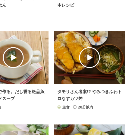
はん
本レシピ
で作る。だし香る絶品魚
タモリさん考案!? やみつきふわト
メスープ
ロなすカツ丼
内
主食
20分以内