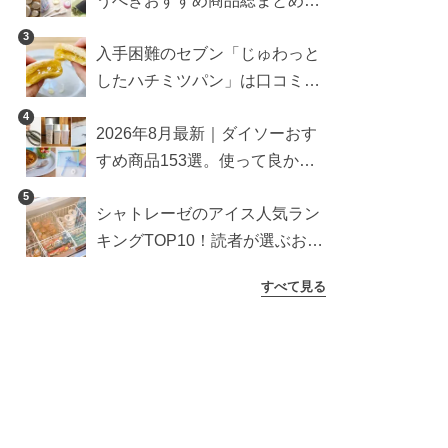
うべきおすすめ商品総まとめ。
雑貨や収納グッズも
3
入手困難のセブン「じゅわっと
したハチミツパン」は口コミ通
り？よりおいしくなる食べ方も
4
2026年8月最新｜ダイソーおす
検証
すめ商品153選。使って良かっ
た神アイテムを厳選
5
シャトレーゼのアイス人気ラン
キングTOP10！読者が選ぶおす
すめ商品は？
すべて見る