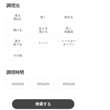
調理法
煮る

焼く
炒める
煮込む
あえる

炊く

揚げる
漬ける
炊飯器
蒸す

トースター

レンジ
茹でる
オーブン
その他
調理時間
10分以内
20分以内
30分以内
検索する