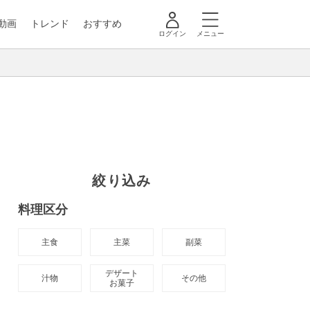
動画
トレンド
おすすめ
ログイン
メニュー
絞り込み
料理区分
主食
主菜
副菜
デザート

汁物
その他
お菓子