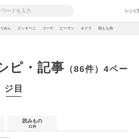
レシピ
うめん
ズッキーニ
ゴーヤ
ピーマン
オクラ
鶏もも肉
シピ・記事
（86件）4ペー
ジ目
読みもの
31件