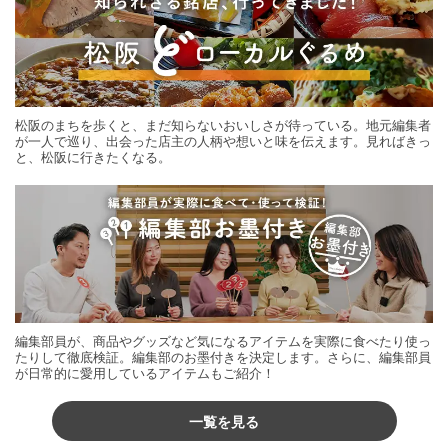
松阪のまちを歩くと、まだ知らないおいしさが待っている。地元編集者
が一人で巡り、出会った店主の人柄や想いと味を伝えます。見ればきっ
と、松阪に行きたくなる。
編集部員が、商品やグッズなど気になるアイテムを実際に食べたり使っ
たりして徹底検証。編集部のお墨付きを決定します。さらに、編集部員
が日常的に愛用しているアイテムもご紹介！
一覧を見る