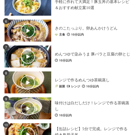
手軽に作れて大満足！豚玉丼の基本レシピ
＆おすすめ献立案10選
6
きのこたっぷり。卵あんかけうどん
主食
10分以内
7
めんつゆで染みうま 豚バラと豆腐の卵とじ
10分以内
8
レンジで作るめんつゆ茶碗蒸し
副菜
レンジ
10分以内
9
味付けは白だしだけ！レンジで作る茶碗蒸
し
10分以内
10
【缶詰レシピ】5分で完成。レンジで作る
焼き鳥親子丼