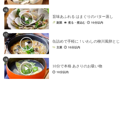
16
旨味あふれる はまぐりのバター蒸し
副菜
煮る・煮込む
10分以内
17
缶詰めで手軽に！いわしの柳川風卵とじ
主菜
10分以内
18
10分で本格 あさりのお吸い物
10分以内