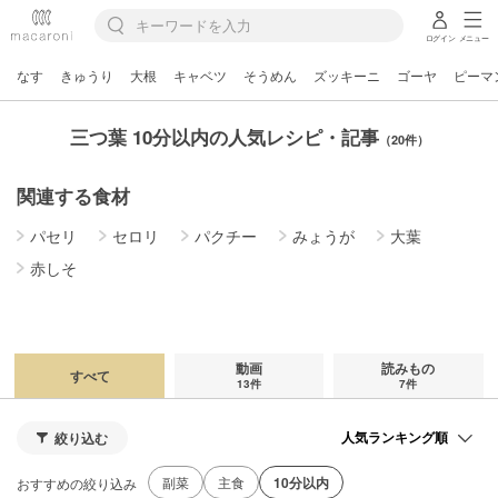
ログイン
メニュー
なす
きゅうり
大根
キャベツ
そうめん
ズッキーニ
ゴーヤ
ピーマ
三つ葉 10分以内の人気レシピ・記事
（20件）
関連する食材
パセリ
セロリ
パクチー
みょうが
大葉
赤しそ
動画
読みもの
すべて
13件
7件
絞り込む
副菜
主食
10分以内
おすすめの絞り込み