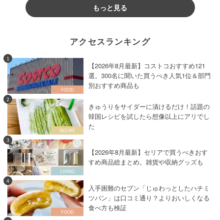
もっと見る
アクセスランキング
1
【2026年8月最新】コストコおすすめ121
選。300名に聞いた買うべき人気1位＆部門
別おすすめ商品も
2
きゅうりをサイダーに漬けるだけ！話題の
韓国レシピを試したら想像以上にアリでし
た
3
【2026年8月最新】セリアで買うべきおす
すめ商品総まとめ。雑貨や収納グッズも
4
入手困難のセブン「じゅわっとしたハチミ
ツパン」は口コミ通り？よりおいしくなる
食べ方も検証