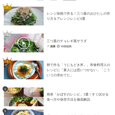
レンジ加熱で作る！三つ葉のおひたしの作
り方＆アレンジレシピ4選
三つ葉のチョレギ風サラダ
副菜
10分以内
卵で作る「うにもどき丼」。和食料理人の
レシピに「素人には思いつかない」「こう
いうの求めてた」
4
簡単「かぼすのレシピ」3選！すぐ試せる
食べ方や保存方法を徹底解説
5