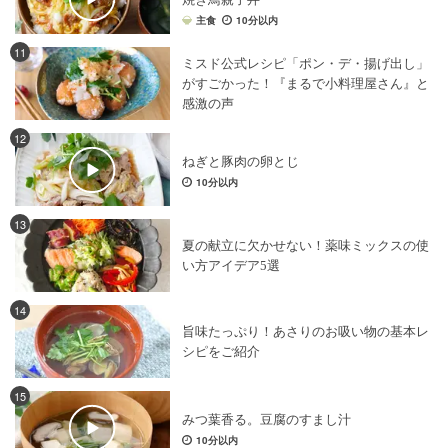
主食
10分以内
11
ミスド公式レシピ「ポン・デ・揚げ出し」
がすごかった！『まるで小料理屋さん』と
感激の声
12
ねぎと豚肉の卵とじ
10分以内
13
夏の献立に欠かせない！薬味ミックスの使
い方アイデア5選
14
旨味たっぷり！あさりのお吸い物の基本レ
シピをご紹介
15
みつ葉香る。豆腐のすまし汁
10分以内