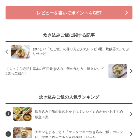
レビューを書いてポイントをGET
炊き込みご飯に関する記事
おいしい「たこ飯」の作り方と人気レシピ3選。炊飯器でぷりぷ
り仕上げ
【ふっくら絶品】基本の五目炊き込みご飯の作り方！献立レシピ
3選もご紹介♪
炊き込みご飯の人気ランキング
炊き込みご飯の日のおかずは？レシピも合わせたおすすめ
1
献立32案
チキンをまるごと！「ケンタッキー炊き込みご飯」のレシ
2
ピ、実際に作ってみたら想像以上だった…