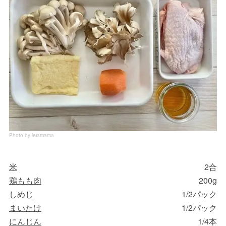
Photo by leiamama
米
2合
鶏もも肉
200g
しめじ
1/2パック
まいたけ
1/2パック
にんじん
1/4本