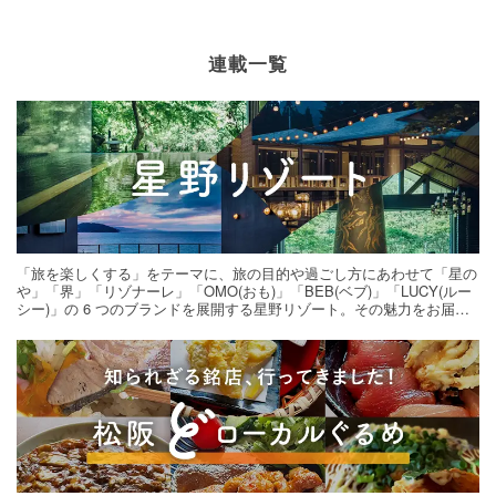
連載一覧
「旅を楽しくする」をテーマに、旅の目的や過ごし方にあわせて「星の
や」「界」「リゾナーレ」「OMO(おも)」「BEB(ベブ)」「LUCY(ルー
シー)」の 6 つのブランドを展開する星野リゾート。その魅力をお届け
する旅の連載。次の旅先探しのヒントにいかがですか？