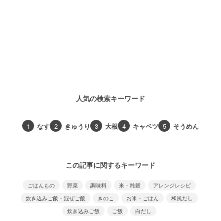
人気の検索キーワード
1
なす
2
きゅうり
3
大根
4
キャベツ
5
そうめん
この記事に関するキーワード
ごはんもの
野菜
調味料
米・雑穀
アレンジレシピ
炊き込みご飯・混ぜご飯
きのこ
お米・ごはん
和風だし
炊き込みご飯
ご飯
白だし