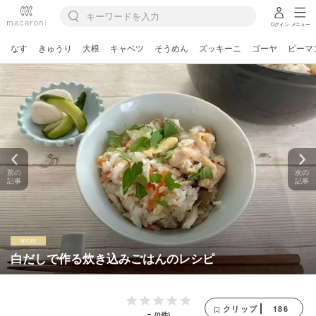
ログイン
メニュー
なす
きゅうり
大根
キャベツ
そうめん
ズッキーニ
ゴーヤ
ピーマ
前の
次の
記事
記事
白だしで作る炊き込みごはんのレシピ
186
クリップ
-
(0件)