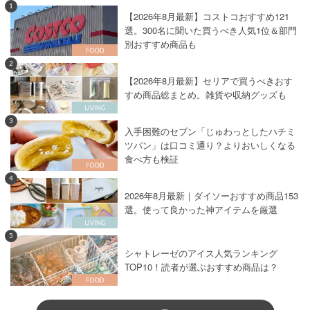
1
【2026年8月最新】コストコおすすめ121
選。300名に聞いた買うべき人気1位＆部門
別おすすめ商品も
2
【2026年8月最新】セリアで買うべきおす
すめ商品総まとめ。雑貨や収納グッズも
3
入手困難のセブン「じゅわっとしたハチミ
ツパン」は口コミ通り？よりおいしくなる
食べ方も検証
4
2026年8月最新｜ダイソーおすすめ商品153
選。使って良かった神アイテムを厳選
5
シャトレーゼのアイス人気ランキング
TOP10！読者が選ぶおすすめ商品は？