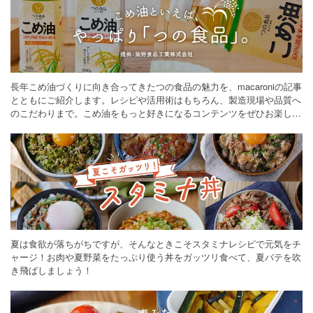
長年こめ油づくりに向き合ってきたつの食品の魅力を、macaroniの記事
とともにご紹介します。レシピや活用術はもちろん、製造現場や品質へ
のこだわりまで。こめ油をもっと好きになるコンテンツをぜひお楽しみ
ください。
夏は食欲が落ちがちですが、そんなときこそスタミナレシピで元気をチ
ャージ！お肉や夏野菜をたっぷり使う丼をガッツリ食べて、夏バテを吹
き飛ばしましょう！