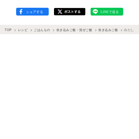
TOP
レシピ
ごはんもの
炊き込みご飯・混ぜご飯
炊き込みご飯
白だしで