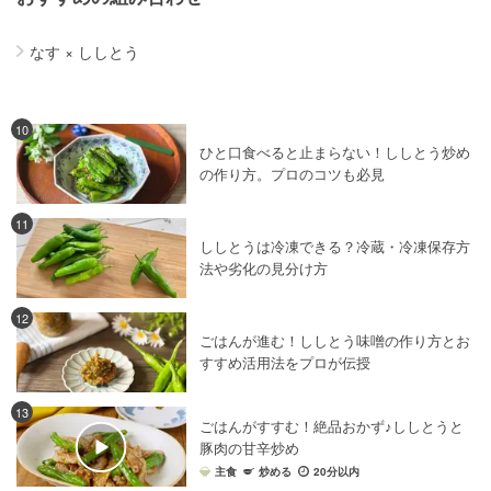
なす
×
ししとう
10
ひと口食べると止まらない！ししとう炒め
の作り方。プロのコツも必見
11
ししとうは冷凍できる？冷蔵・冷凍保存方
法や劣化の見分け方
12
ごはんが進む！ししとう味噌の作り方とお
すすめ活用法をプロが伝授
13
ごはんがすすむ！絶品おかず♪ししとうと
豚肉の甘辛炒め
主食
炒める
20分以内