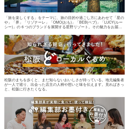
「旅を楽しくする」をテーマに、旅の目的や過ごし方にあわせて「星の
や」「界」「リゾナーレ」「OMO(おも)」「BEB(ベブ)」「LUCY(ルー
シー)」の 6 つのブランドを展開する星野リゾート。その魅力をお届け
する旅の連載。次の旅先探しのヒントにいかがですか？
松阪のまちを歩くと、まだ知らないおいしさが待っている。地元編集者
が一人で巡り、出会った店主の人柄や想いと味を伝えます。見ればきっ
と、松阪に行きたくなる。