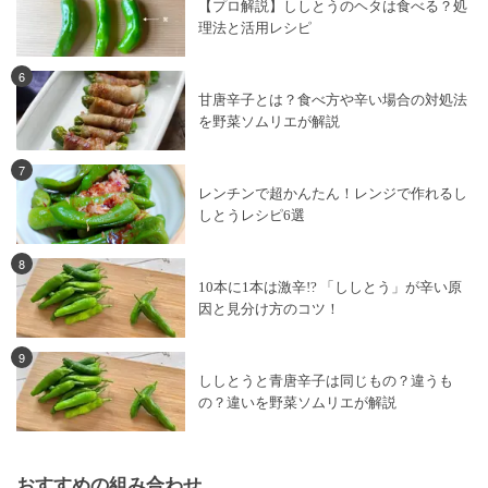
【プロ解説】ししとうのヘタは食べる？処
理法と活用レシピ
6
甘唐辛子とは？食べ方や辛い場合の対処法
を野菜ソムリエが解説
7
レンチンで超かんたん！レンジで作れるし
しとうレシピ6選
8
10本に1本は激辛!? 「ししとう」が辛い原
因と見分け方のコツ！
9
ししとうと青唐辛子は同じもの？違うも
の？違いを野菜ソムリエが解説
おすすめの組み合わせ