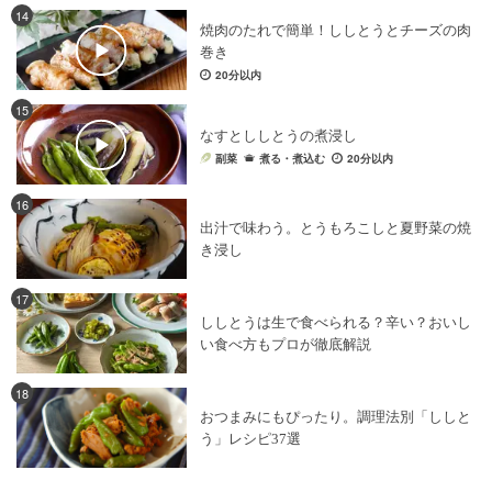
14
焼肉のたれで簡単！ししとうとチーズの肉
巻き
20分以内
15
なすとししとうの煮浸し
副菜
煮る・煮込む
20分以内
16
出汁で味わう。とうもろこしと夏野菜の焼
き浸し
17
ししとうは生で食べられる？辛い？おいし
い食べ方もプロが徹底解説
18
おつまみにもぴったり。調理法別「ししと
う」レシピ37選