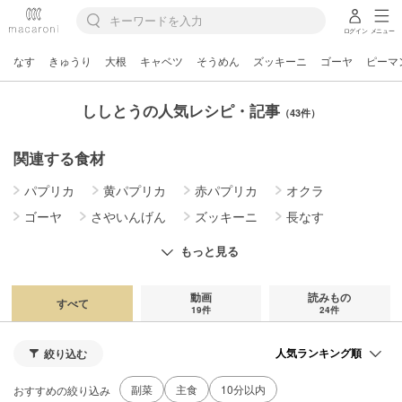
ログイン
メニュー
なす
きゅうり
大根
キャベツ
そうめん
ズッキーニ
ゴーヤ
ピーマ
ししとうの人気レシピ・記事
（43件）
関連する食材
パプリカ
黄パプリカ
赤パプリカ
オクラ
ゴーヤ
さやいんげん
ズッキーニ
長なす
モロヘイヤ
とうもろこし
スイートコーン
もっと見る
ヤングコーン
らっきょう
フリルレタス
枝豆
青唐辛子
空芯菜
動画
読みもの
すべて
19件
24件
絞り込む
副菜
主食
10分以内
おすすめの絞り込み