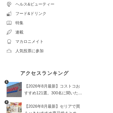
ヘルス&ビューティー
フード&ドリンク
特集
連載
マカロニメイト
人気投票に参加
アクセスランキング
1
【2026年8月最新】コストコお
すすめ121選。300名に聞いた買
うべき人気1位＆部門別おすす
2
【2026年8月最新】セリアで買
め商品も