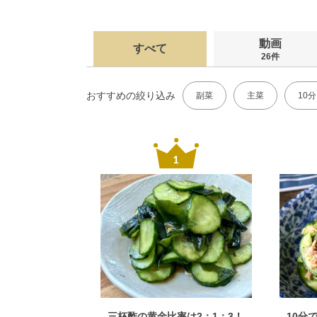
動画
すべて
26件
おすすめの絞り込み
副菜
主菜
10
三杯酢の黄金比率は2：1：3！
10分