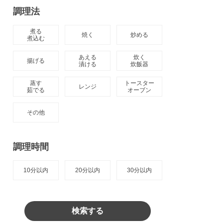
調理法
煮る

焼く
炒める
煮込む
あえる

炊く

揚げる
漬ける
炊飯器
蒸す

トースター

レンジ
茹でる
オーブン
その他
調理時間
10分以内
20分以内
30分以内
検索する