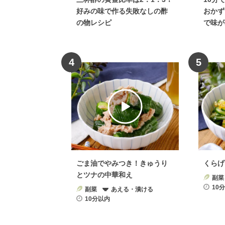
好みの味で作る失敗なしの酢
おかず
の物レシピ
で味が
4
5
ごま油でやみつき！きゅうり
くらげ
とツナの中華和え
副菜
10
副菜
あえる・漬ける
10分以内