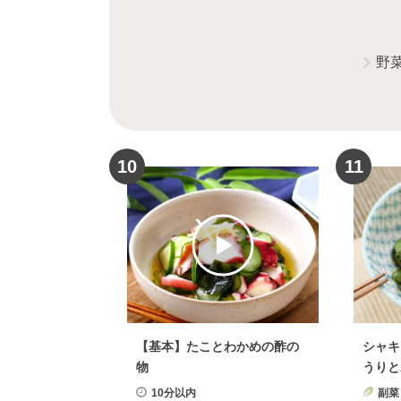
野
10
11
【基本】たことわかめの酢の
シャキ
物
うりと
10分以内
副菜