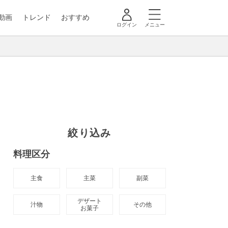
動画
トレンド
おすすめ
ログイン
メニュー
絞り込み
料理区分
主食
主菜
副菜
デザート

汁物
その他
お菓子