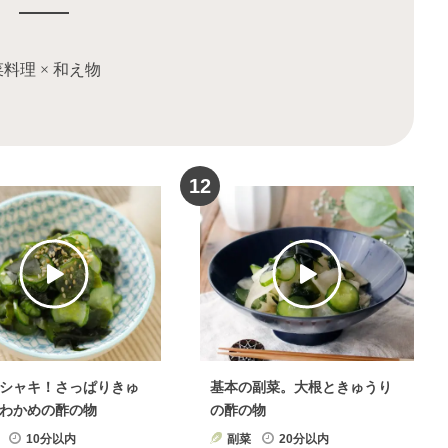
菜料理
×
和え物
12
シャキ！さっぱりきゅ
基本の副菜。大根ときゅうり
わかめの酢の物
の酢の物
10分以内
副菜
20分以内