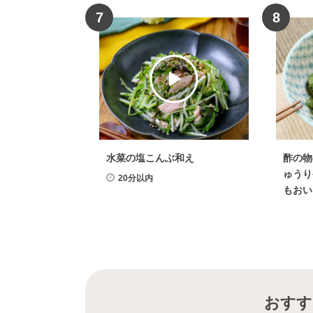
7
8
水菜の塩こんぶ和え
酢の物
ゅうり
20分以内
もおい
おすす