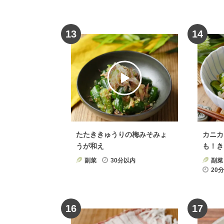
13
14
たたききゅうりの梅みそみょ
カニカ
うが和え
も！き
の物
副菜
30分以内
副菜
20
16
17