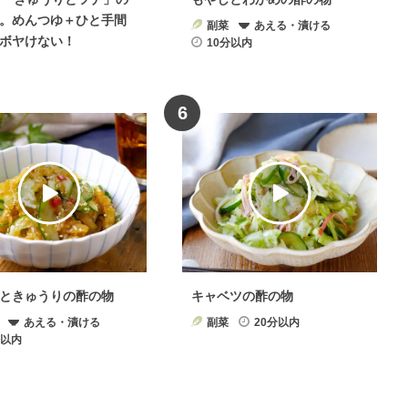
。めんつゆ＋ひと手間
副菜
あえる・漬ける
ボヤけない！
10分以内
6
ときゅうりの酢の物
キャベツの酢の物
あえる・漬ける
副菜
20分以内
分以内