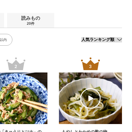
読みもの
20件
分以内
で「きゅうりとツナ」の
もやしとわかめの酢の物