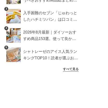
うべきおすすめ商品総まとめ。
雑貨や収納グッズも
3
入手困難のセブン「じゅわっと
したハチミツパン」は口コミ通
り？よりおいしくなる食べ方も
4
2026年8月最新｜ダイソーおす
検証
すめ商品153選。使って良かっ
た神アイテムを厳選
5
シャトレーゼのアイス人気ラン
キングTOP10！読者が選ぶおす
すめ商品は？
すべて見る