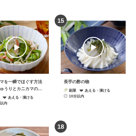
15
マを一瞬でほぐす方法
長芋の酢の物
ゅうりとカニカマの酢
副菜
あえる・漬ける
10分以内
あえる・漬ける
分以内
18