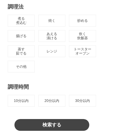
調理法
煮る

焼く
炒める
煮込む
あえる

炊く

揚げる
漬ける
炊飯器
蒸す

トースター

レンジ
茹でる
オーブン
その他
調理時間
10分以内
20分以内
30分以内
検索する