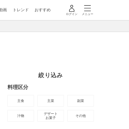
動画
トレンド
おすすめ
ログイン
メニュー
絞り込み
料理区分
主食
主菜
副菜
デザート

汁物
その他
お菓子