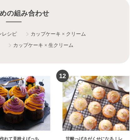
めの組み合わせ
ンレシピ
カップケーキ
×
クリーム
カップケーキ
×
生クリーム
12
作れて見映えばっち
甘酸っぱさがくせになる！レ