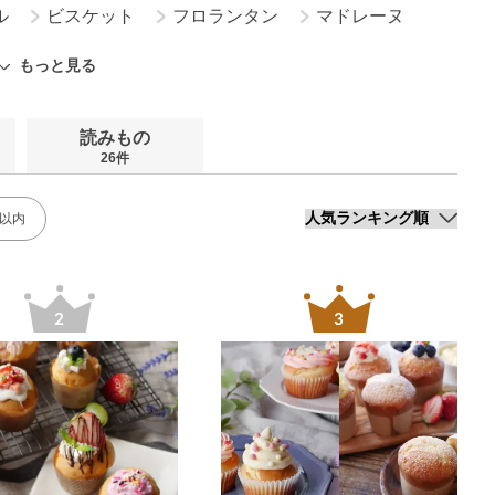
ル
ビスケット
フロランタン
マドレーヌ
ッティ
スイートポテト
バームクーヘン
もっと見る
読みもの
26件
分以内