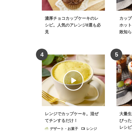
濃厚チョコカップケーキのレ
カップ
シピ。人気のアレンジ8選も必
ホット
見
敗知ら
4
5
レンジでカップケーキ。混ぜ
大量生
てチンするだけ！
ぴった
レシピ
デザート・お菓子
レンジ