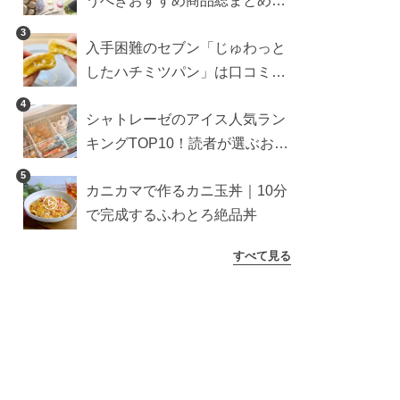
うべきおすすめ商品総まとめ。
雑貨や収納グッズも
3
入手困難のセブン「じゅわっと
したハチミツパン」は口コミ通
り？よりおいしくなる食べ方も
4
シャトレーゼのアイス人気ラン
検証
キングTOP10！読者が選ぶおす
すめ商品は？
5
カニカマで作るカニ玉丼｜10分
で完成するふわとろ絶品丼
すべて見る