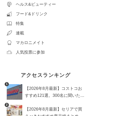
ヘルス&ビューティー
フード&ドリンク
特集
連載
マカロニメイト
人気投票に参加
アクセスランキング
1
【2026年8月最新】コストコお
すすめ121選。300名に聞いた買
うべき人気1位＆部門別おすす
2
【2026年8月最新】セリアで買
め商品も