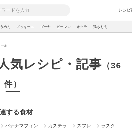
レシピ
うめん
ズッキーニ
ゴーヤ
ピーマン
オクラ
鶏もも肉
ケーキ
人気レシピ・記事
（36
件）
連する食材
バナナマフィン
カステラ
スフレ
ラスク