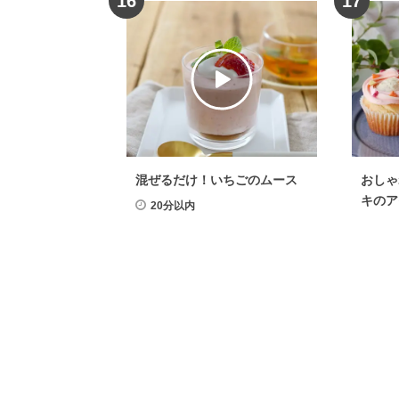
16
17
混ぜるだけ！いちごのムース
おしゃ
キのア
20分以内