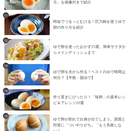
方」を画像付きで紹介
11
時短でつるっとむける！圧力鍋を使うゆで
卵の作り方を紹介
12
ゆで卵を使ったおかず25選。簡単サラダか
らメインディッシュまで
13
ゆで卵を水から作る！ベストのゆで時間は
何分？【半熟・固ゆで】
14
作り置きにぴったり！「味卵」の基本レシ
ピ＆アレンジ10選
15
ゆで卵が割れて白身が出てしまう。原因と
対策に「ついやりがち」「もう失敗しな
い！」