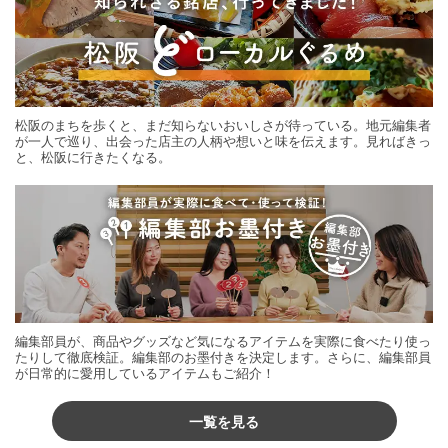
松阪のまちを歩くと、まだ知らないおいしさが待っている。地元編集者
が一人で巡り、出会った店主の人柄や想いと味を伝えます。見ればきっ
と、松阪に行きたくなる。
編集部員が、商品やグッズなど気になるアイテムを実際に食べたり使っ
たりして徹底検証。編集部のお墨付きを決定します。さらに、編集部員
が日常的に愛用しているアイテムもご紹介！
一覧を見る