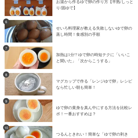
お湯から作るゆで卵の作り方【半熟/しっと
り/固ゆで】
6
せいろ料理家が教える失敗しないゆで卵の
蒸し時間！食感別の手順
7
加熱は1分!? ゆで卵の時短テクに「いいこ
と聞いた」「次からこうする」
8
マグカップで作る「レンジゆで卵」レシピ
なら忙しい朝も簡単！
9
ゆで卵の黄身を真ん中にする方法を比較レ
ポ！一番おすすめは？
10
つるんときれい！簡単な「ゆで卵の剥き