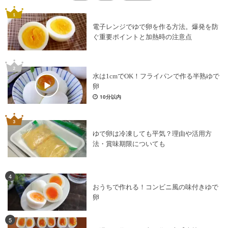
電子レンジでゆで卵を作る方法。爆発を防
ぐ重要ポイントと加熱時の注意点
水は1cmでOK！フライパンで作る半熟ゆで
卵
10分以内
ゆで卵は冷凍しても平気？理由や活用方
法・賞味期限についても
4
おうちで作れる！コンビニ風の味付きゆで
卵
5