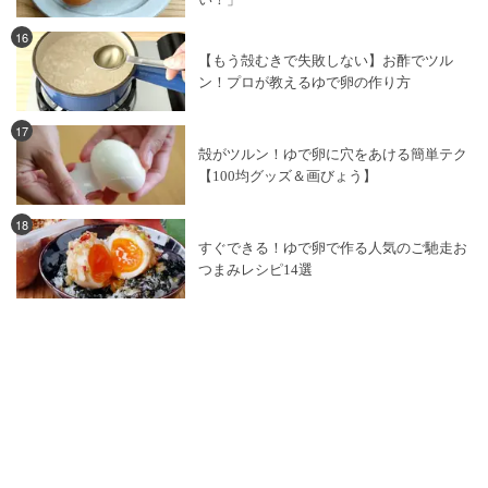
16
【もう殻むきで失敗しない】お酢でツル
ン！プロが教えるゆで卵の作り方
17
殻がツルン！ゆで卵に穴をあける簡単テク
【100均グッズ＆画びょう】
18
すぐできる！ゆで卵で作る人気のご馳走お
つまみレシピ14選