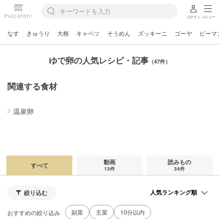
ログイン
メニュー
なす
きゅうり
大根
キャベツ
そうめん
ズッキーニ
ゴーヤ
ピーマ
ゆで卵の人気レシピ・記事
（47件）
関連する食材
温泉卵
動画
読みもの
すべて
13件
34件
絞り込む
副菜
主菜
10分以内
おすすめの絞り込み