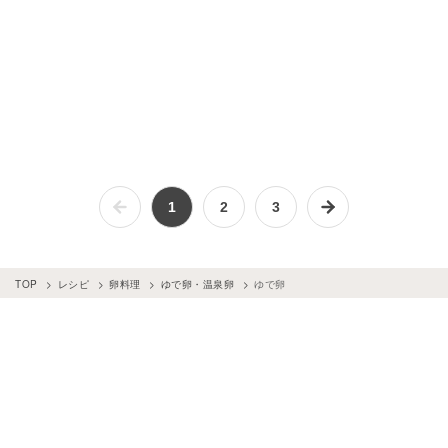
1
2
3
TOP
レシピ
卵料理
ゆで卵・温泉卵
ゆで卵