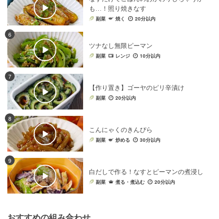
も…！照り焼きなす
副菜
焼く
20分以内
6
ツナなし無限ピーマン
副菜
レンジ
10分以内
7
【作り置き】ゴーヤのピリ辛漬け
副菜
20分以内
8
こんにゃくのきんぴら
副菜
炒める
30分以内
9
白だしで作る！なすとピーマンの煮浸し
副菜
煮る・煮込む
20分以内
おすすめの組み合わせ