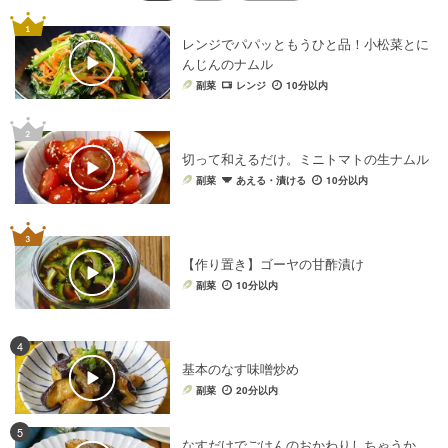
レンジでパパッともうひと品！小松菜とに
んじんのナムル
副菜
レンジ
10分以内
切って和えるだけ。ミニトマトの生ナムル
副菜
あえる・漬ける
10分以内
【作り置き】ゴーヤの甘酢漬け
副菜
10分以内
4
基本のなす味噌炒め
副菜
20分以内
5
なすだけでごはんのおかわりしちゃうか