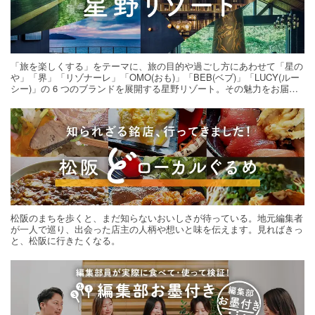
「旅を楽しくする」をテーマに、旅の目的や過ごし方にあわせて「星の
や」「界」「リゾナーレ」「OMO(おも)」「BEB(ベブ)」「LUCY(ルー
シー)」の 6 つのブランドを展開する星野リゾート。その魅力をお届け
する旅の連載。次の旅先探しのヒントにいかがですか？
松阪のまちを歩くと、まだ知らないおいしさが待っている。地元編集者
が一人で巡り、出会った店主の人柄や想いと味を伝えます。見ればきっ
と、松阪に行きたくなる。