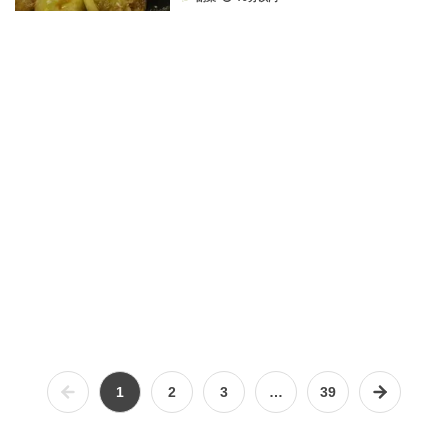
1
2
3
…
39