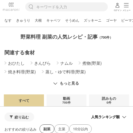
ログイン
メニュー
なす
きゅうり
大根
キャベツ
そうめん
ズッキーニ
ゴーヤ
ピーマ
野菜料理 副菜の人気レシピ・記事
（700件）
関連する食材
おひたし
きんぴら
ナムル
煮物(野菜)
焼き料理(野菜)
蒸し・ゆで料理(野菜)
漬物・ピクルス・キムチ
野菜炒め
揚げ物(野菜)
もっと見る
和え物(野菜)
炒め物(野菜)
動画
読みもの
すべて
700件
0件
絞り込む
副菜
主菜
10分以内
おすすめの絞り込み