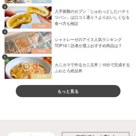
3
入手困難のセブン「じゅわっとしたハチミ
ツパン」は口コミ通り？よりおいしくなる
食べ方も検証
4
シャトレーゼのアイス人気ランキング
TOP10！読者が選ぶおすすめ商品は？
5
カニカマで作るカニ玉丼｜10分で完成する
ふわとろ絶品丼
もっと見る