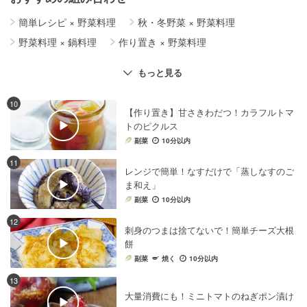
簡単レシピ
×
野菜料理
秋・冬野菜
×
野菜料理
野菜料理
×
鍋料理
作り置き
×
野菜料理
副菜
×
野菜料理
肉料理
×
野菜料理
もっと見る
健康・ヘルシーレシピ
×
野菜料理
お弁当
×
野菜料理
野菜料理
×
お菓子・スイーツ
圧力鍋レシピ
×
野菜料理
10
【作り置き】甘さきわだつ！カラフルトマ
ソース・たれ
×
野菜料理
お米・ごはん
×
野菜料理
トのピクルス
時短レシピ
×
野菜料理
さっぱり
×
野菜料理
副菜
10分以内
朝ごはんレシピ
×
野菜料理
パーティー料理
×
野菜料理
11
レンジで簡単！なすだけで「蒸しなすのご
野菜料理
×
グラタン・ドリア・ラザニア
ま和え」
夜ご飯レシピ
×
野菜料理
食パン
×
野菜料理
副菜
10分以内
麺料理
×
野菜料理
野菜料理
×
和え物
12
刺身のつまは捨てないで！簡単チーズ大根
豆腐料理
×
野菜料理
電子レンジレシピ
×
野菜料理
餅
酢
×
野菜料理
韓国料理
副菜
×
野菜料理
焼く
10分以内
梅干し
×
野菜料理
おせち料理
×
野菜料理
13
大量消費にも！ミニトマトのねぎポン漬け
季節の料理
×
野菜料理