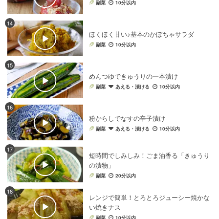
副菜
10分以内
ジャム・はちみつ・ペースト
×
野菜料理
漬物・ピクルス
×
野菜料理
沖縄料理
×
野菜料理
14
ほくほく甘い♪基本のかぼちゃサラダ
牛乳
×
野菜料理
オリーブオイル
×
野菜料理
副菜
10分以内
カレー粉
×
野菜料理
野菜料理
×
乾物・海藻・こんにゃく
15
小麦粉
×
野菜料理
スパイス・香辛料
×
野菜料理
めんつゆできゅうりの一本漬け
コンソメ
×
野菜料理
野菜料理
×
点心
副菜
あえる・漬ける
10分以内
16
粉からしでなすの辛子漬け
副菜
あえる・漬ける
10分以内
17
短時間でしみしみ！ごま油香る「きゅうり
の漬物」
副菜
20分以内
18
レンジで簡単！とろとろジューシー焼かな
い焼きナス
副菜
10分以内