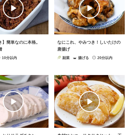
理
電子レンジレシピ
×
肉料理
き】簡単なのに本格。
なにこれ、やみつき！しいたけの
噌
唐揚げ
10分以内
副菜
揚げる
20分以内