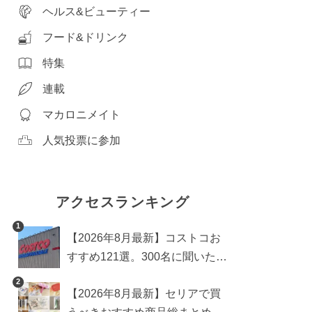
ヘルス&ビューティー
フード&ドリンク
特集
連載
マカロニメイト
人気投票に参加
アクセスランキング
1
【2026年8月最新】コストコお
すすめ121選。300名に聞いた買
うべき人気1位＆部門別おすす
2
【2026年8月最新】セリアで買
め商品も