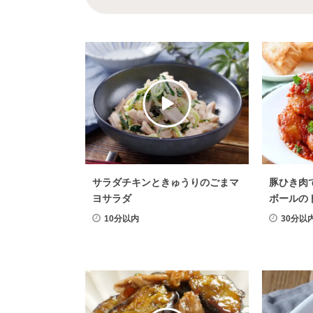
そぼろ・肉味噌
×
肉料理
寿司
×
肉料理
肉料
トンテキ
×
肉料理
大葉
×
肉料理
大豆
冷しゃぶ
×
肉料理
鶏
さっぱり
×
肉料理
健康・ヘルシーレシピ
×
肉料理
サラダチキンときゅうりのごまマ
豚ひき肉
スパイス・香辛料
×
肉料理
ヨサラダ
ボールの
クリスマスレシピ
×
肉料理
10分以内
30分以
ポン酢
×
肉料理
炊飯器レ
パーティー料理
×
肉料理
ワイン
×
肉料理
ホットプレートレシピ
×