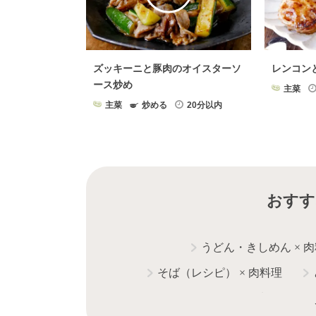
ズッキーニと豚肉のオイスターソ
レンコン
ース炒め
主菜
主菜
炒める
20分以内
おすす
うどん・きしめん
×
肉
そば（レシピ）
×
肉料理
ステーキ
×
肉料理