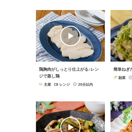
鶏胸肉がしっとり仕上がる♪レン
簡単ねぎ
ジで蒸し鶏
副菜
主菜
レンジ
20分以内