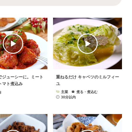
なす
×
肉料理
じゃがいも
×
肉料理
理
×
鍋料理
肉料理
×
野菜料理
カレー
×
肉料理
肉料理
×
卵料理
×
肉料理
お米・ごはん
×
肉料理
ささみ
×
肉料理
レモン
×
肉料理
サラダ
×
肉料理
お弁当
×
肉料理
節約料理
×
肉料理
酢
×
肉料理
でジューシーに。ミート
重ねるだけ キャベツのミルフィー
サンドイッチ
×
肉料理
下味冷凍
×
肉料理
トマト煮込み
ユ
牛乳
×
肉料理
わさび
×
肉料理
主菜
煮る・煮込む
内
30分以内
シピ
×
肉料理
圧力鍋レシピ
×
肉料理
肉料理
×
パン・シリアル
魚
×
肉料理
塩
×
肉料理
献立
×
肉料理
肉料理
糖質オフレシピ
×
肉料理