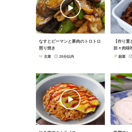
漬物・ピクルス
×
肉料
なすとピーマンと豚肉のトロトロ
【作り置
照り焼き
担々肉味
主菜
20分以内
副菜