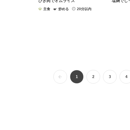
ひき肉でオムライス
塩麹でし
主食
炒める
20分以内
1
2
3
4