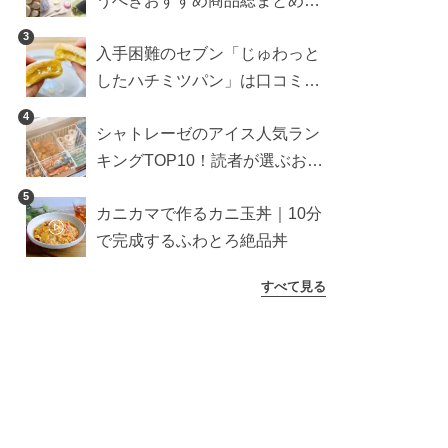
うべきおすすめ商品総まとめ。
雑貨や収納グッズも
3
入手困難のセブン「じゅわっと
したハチミツパン」は口コミ通
り？よりおいしくなる食べ方も
4
シャトレーゼのアイス人気ラン
検証
キングTOP10！読者が選ぶおす
すめ商品は？
5
カニカマで作るカニ玉丼｜10分
で完成するふわとろ絶品丼
すべて見る