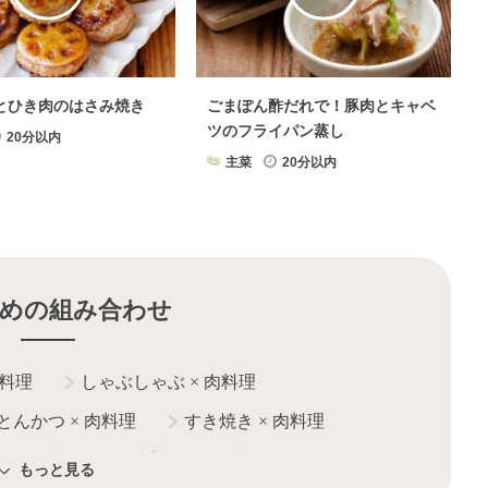
とひき肉のはさみ焼き
ごまぽん酢だれで！豚肉とキャベ
ツのフライパン蒸し
20分以内
主菜
20分以内
めの組み合わせ
料理
しゃぶしゃぶ
×
肉料理
とんかつ
×
肉料理
すき焼き
×
肉料理
梅
×
肉料理
生姜焼き
×
肉料理
もっと見る