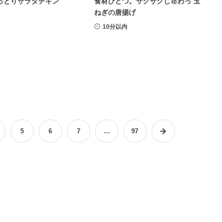
っとりサラダチキン
食材ひとつ。サクサクじゅわっ 玉
ねぎの唐揚げ
10分以内
5
6
7
…
97