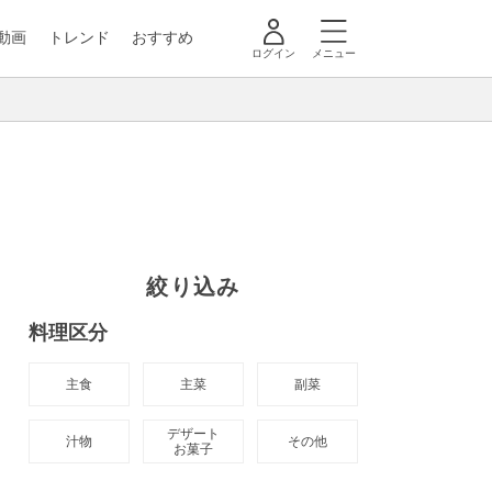
動画
トレンド
おすすめ
ログイン
メニュー
絞り込み
料理区分
主食
主菜
副菜
デザート

汁物
その他
お菓子