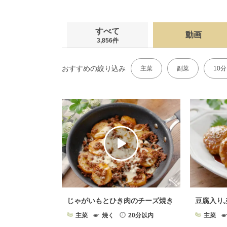
すべて
動画
3,856件
おすすめの絞り込み
主菜
副菜
10
じゃがいもとひき肉のチーズ焼き
豆腐入り
主菜
焼く
20分以内
主菜