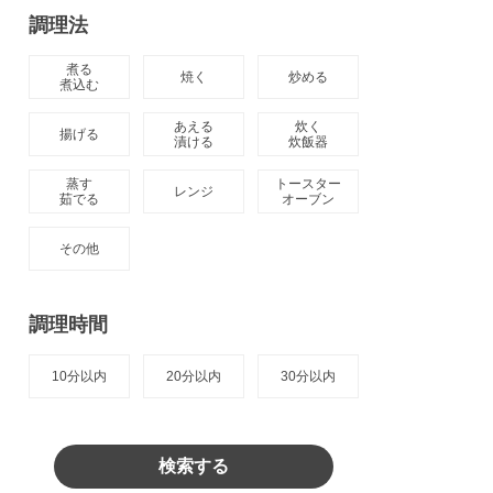
調理法
煮る

焼く
炒める
煮込む
あえる

炊く

揚げる
漬ける
炊飯器
蒸す

トースター

レンジ
茹でる
オーブン
その他
調理時間
10分以内
20分以内
30分以内
検索する