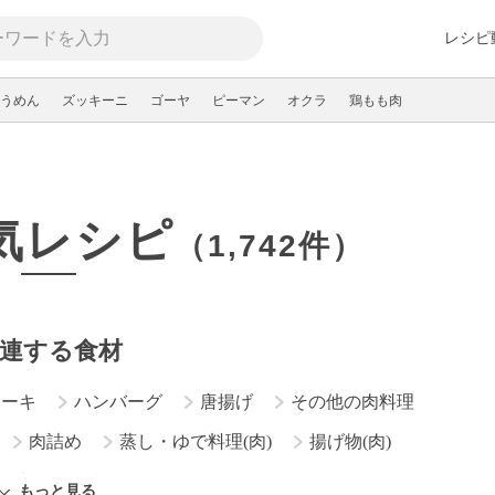
レシピ
うめん
ズッキーニ
ゴーヤ
ピーマン
オクラ
鶏もも肉
気レシピ
（1,742件）
連する食材
テーキ
ハンバーグ
唐揚げ
その他の肉料理
肉詰め
蒸し・ゆで料理(肉)
揚げ物(肉)
肉味噌
炒め物(肉)
もっと見る