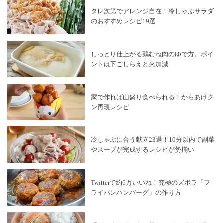
タレ次第でアレンジ自在！冷しゃぶサラダ
のおすすめレシピ19選
しっとり仕上がる鶏むね肉のゆで方。ポイ
ントは下ごしらえと火加減
家で作れば山盛り食べられる！からあげク
ン再現レシピ
冷しゃぶに合う献立23選！10分以内で副菜
やスープが完成するレシピが勢揃い
Twitterで約6万いいね！究極のズボラ「フ
ライパンハンバーグ」の作り方