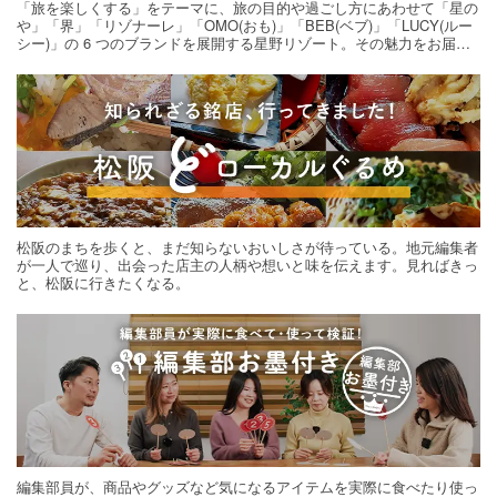
「旅を楽しくする」をテーマに、旅の目的や過ごし方にあわせて「星の
や」「界」「リゾナーレ」「OMO(おも)」「BEB(ベブ)」「LUCY(ルー
シー)」の 6 つのブランドを展開する星野リゾート。その魅力をお届け
する旅の連載。次の旅先探しのヒントにいかがですか？
松阪のまちを歩くと、まだ知らないおいしさが待っている。地元編集者
が一人で巡り、出会った店主の人柄や想いと味を伝えます。見ればきっ
と、松阪に行きたくなる。
編集部員が、商品やグッズなど気になるアイテムを実際に食べたり使っ