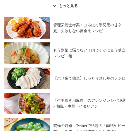
すき焼き
×
肉料理
ステーキ
×
肉料理
梅
×
肉料理
もっと見る
生姜焼き
×
肉料理
そぼろ・肉味噌
×
肉料理
なす
×
肉料理
じゃがいも
×
肉料理
寿司
×
肉料理
管理栄養士考案！ほろほろ手羽元の甘辛
肉料理
×
鍋料理
肉料理
×
野菜料理
煮。失敗しない黄金比レシピ
トンテキ
×
肉料理
カレー
×
肉料理
肉料理
×
卵料理
大葉
×
肉料理
大豆
×
肉料理
お米・ごはん
×
肉料理
もう副菜に悩まない！肉じゃがに合う献立
冷しゃぶ
×
肉料理
鶏ささみ
×
肉料理
レシピ30選
レモン
×
肉料理
さっぱり
×
肉料理
サラダ
×
肉料理
お弁当
×
肉料理
健康・ヘルシーレシピ
×
肉料理
節約料理
×
肉料理
酢
×
肉料理
【ポリ袋で簡単】しっとり蒸し鶏のレシピ
スパイス・香辛料
×
肉料理
サンドイッチ
×
肉料理
下味冷凍
×
肉料理
クリスマスレシピ
×
肉料理
「生姜焼き用豚肉」のアレンジレシピ19選
牛乳
×
肉料理
わさび
×
肉料理
ポン酢
×
肉料理
♪ 和風・中華・イタリアン
炊飯器レシピ
×
肉料理
圧力鍋レシピ
×
肉料理
パーティー料理
×
肉料理
肉料理
×
パン・シリアル
究極の時短！Twitterで話題の「肉詰めピー
魚
×
肉料理
ワイン
×
肉料理
塩
×
肉料理