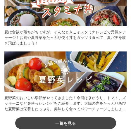
夏は食欲が落ちがちですが、そんなときこそスタミナレシピで元気をチ
ャージ！お肉や夏野菜をたっぷり使う丼をガッツリ食べて、夏バテを吹
き飛ばしましょう！
夏野菜のおいしい季節がやってきました！今回はきゅうり、トマト、ズ
ッキーニなどを使ったレシピをご紹介します。太陽の光をたっぷりあび
た夏野菜は栄養もたっぷり。美味しく食べてパワーチャージしましょう
♪
一覧を見る