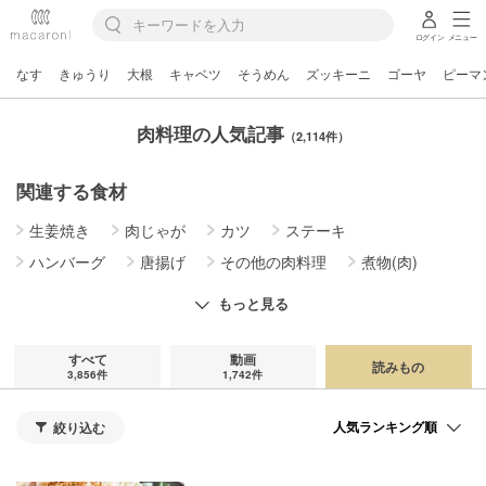
ログイン
メニュー
なす
きゅうり
大根
キャベツ
そうめん
ズッキーニ
ゴーヤ
ピーマ
肉料理の人気記事
（2,114件）
関連する食材
生姜焼き
肉じゃが
カツ
ステーキ
ハンバーグ
唐揚げ
その他の肉料理
煮物(肉)
焼き料理(肉)
肉巻き
肉詰め
蒸し・ゆで料理(肉)
もっと見る
揚げ物(肉)
そぼろ・肉味噌
炒め物(肉)
すべて
動画
読みもの
3,856件
1,742件
絞り込む