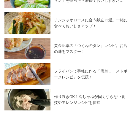
マン」を作ったら豪快でおいしすぎた…
献立
×
肉料理
ホットプレートレシピ
×
肉料理
糖質オフレシピ
×
肉料理
漬物・ピクルス
×
肉料理
チンジャオロースに合う献立15選。一緒に
電子レンジレシピ
×
肉料理
食べておいしさアップ！
黄金比率の「つくねのタレ」レシピ。お店
の味をマスター！
フライパンで手軽に作る「簡単ローストポ
ークレシピ」を伝授！
作り置きOK！冷しゃぶが固くならない裏
技やアレンジレシピを伝授