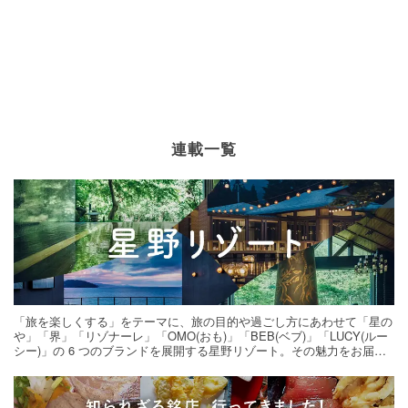
連載一覧
「旅を楽しくする」をテーマに、旅の目的や過ごし方にあわせて「星の
や」「界」「リゾナーレ」「OMO(おも)」「BEB(ベブ)」「LUCY(ルー
シー)」の 6 つのブランドを展開する星野リゾート。その魅力をお届け
する旅の連載。次の旅先探しのヒントにいかがですか？