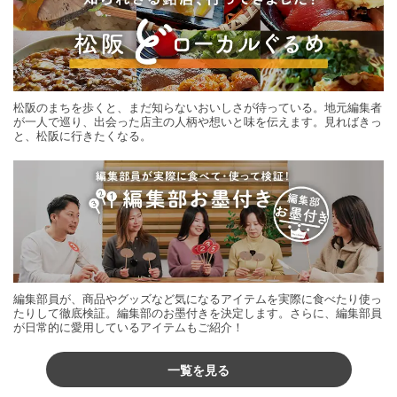
松阪のまちを歩くと、まだ知らないおいしさが待っている。地元編集者
が一人で巡り、出会った店主の人柄や想いと味を伝えます。見ればきっ
と、松阪に行きたくなる。
編集部員が、商品やグッズなど気になるアイテムを実際に食べたり使っ
たりして徹底検証。編集部のお墨付きを決定します。さらに、編集部員
が日常的に愛用しているアイテムもご紹介！
一覧を見る