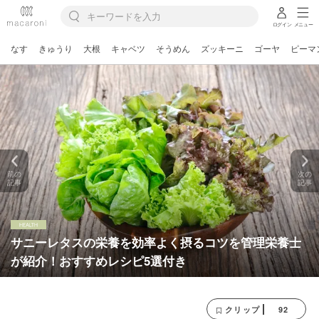
ログイン
メニュー
なす
きゅうり
大根
キャベツ
そうめん
ズッキーニ
ゴーヤ
ピーマ
前の
次の
記事
記事
サニーレタスの栄養を効率よく摂るコツを管理栄養士
が紹介！おすすめレシピ5選付き
92
クリップ