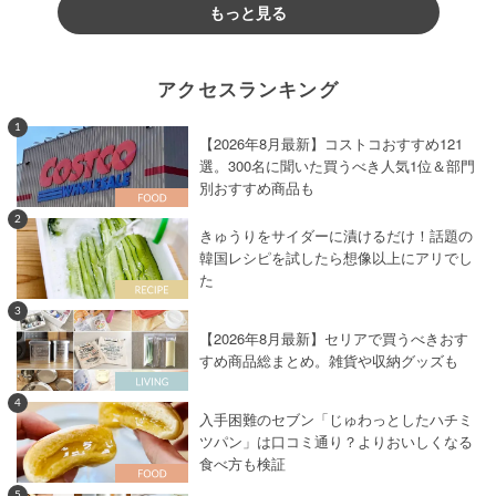
もっと見る
アクセスランキング
1
【2026年8月最新】コストコおすすめ121
選。300名に聞いた買うべき人気1位＆部門
別おすすめ商品も
2
きゅうりをサイダーに漬けるだけ！話題の
韓国レシピを試したら想像以上にアリでし
た
3
【2026年8月最新】セリアで買うべきおす
すめ商品総まとめ。雑貨や収納グッズも
4
入手困難のセブン「じゅわっとしたハチミ
ツパン」は口コミ通り？よりおいしくなる
食べ方も検証
5