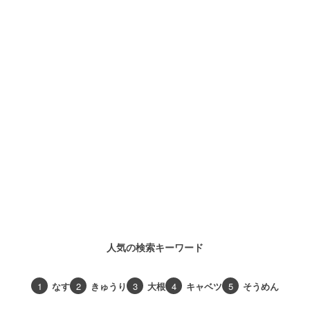
人気の検索キーワード
1
なす
2
きゅうり
3
大根
4
キャベツ
5
そうめん