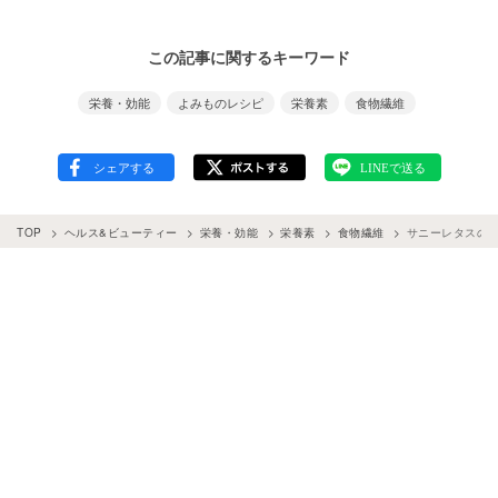
この記事に関するキーワード
栄養・効能
よみものレシピ
栄養素
食物繊維
TOP
ヘルス&ビューティー
栄養・効能
栄養素
食物繊維
サニーレタスの