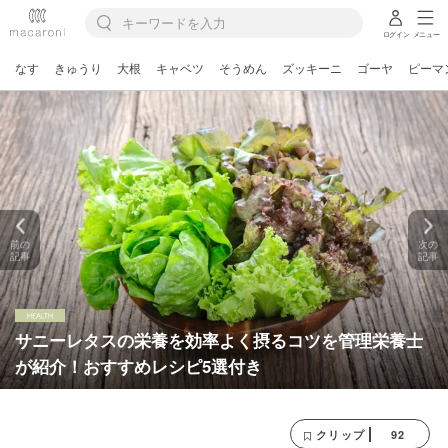
ログイン
メニュー
なす
きゅうり
大根
キャベツ
そうめん
ズッキーニ
ゴーヤ
ピーマ
前の
次の
記事
記事
サニーレタスの栄養を効率よく摂るコツを管理栄養士
が紹介！おすすめレシピ5選付き
92
クリップ