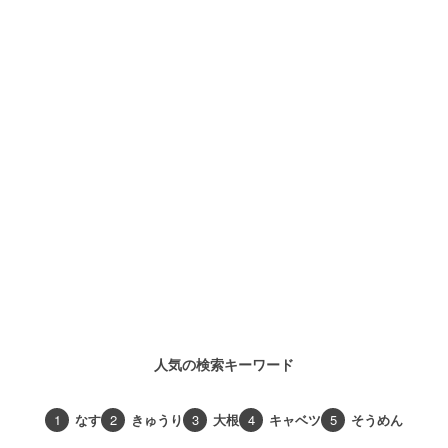
人気の検索キーワード
1
なす
2
きゅうり
3
大根
4
キャベツ
5
そうめん