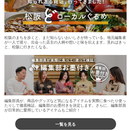
松阪のまちを歩くと、まだ知らないおいしさが待っている。地元編集者
が一人で巡り、出会った店主の人柄や想いと味を伝えます。見ればきっ
と、松阪に行きたくなる。
編集部員が、商品やグッズなど気になるアイテムを実際に食べたり使っ
たりして徹底検証。編集部のお墨付きを決定します。さらに、編集部員
が日常的に愛用しているアイテムもご紹介！
一覧を見る