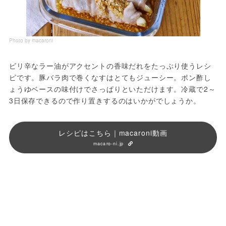
Photo by macaroni
ピリ辛なラー油がアクセントの香味だれをたっぷり使うレシ
ピです。豚バラ肉で巻くなすはとてもジューシー。ポン酢し
ょうゆベースの味付けでさっぱりといただけます。冷蔵で2～
3日保存できるので作り置きするのはいかがでしょうか。
レシピはこちら｜macaroni動画
macaro-ni.jp