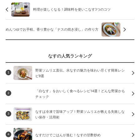
料理が楽しくなる！調味料を使いこなす3つのコツ
めんつゆでお手軽。香り豊かな「ナスの焼き浸し」の作り方
なすの人気ランキング
野菜ソムリエ直伝。水なすの魅力を味わい尽くす簡単レシ
1
ピ9選
「白なす」をおいしく食べるレシピ14選！どんな野菜かも
2
チェック
なすは冷凍で旨味アップ！野菜ソムリエが教える失敗しな
3
い保存・活用術
なすだけでごはんが進む！なすの甘酢炒め
4