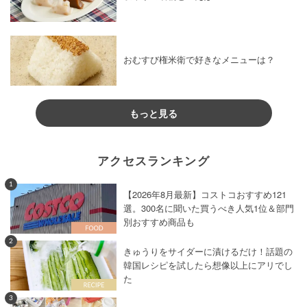
おむすび権米衛で好きなメニューは？
もっと見る
アクセスランキング
1
【2026年8月最新】コストコおすすめ121
選。300名に聞いた買うべき人気1位＆部門
別おすすめ商品も
2
きゅうりをサイダーに漬けるだけ！話題の
韓国レシピを試したら想像以上にアリでし
た
3