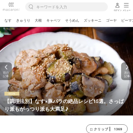
ログイン
メニュー
なす
きゅうり
大根
キャベツ
そうめん
ズッキーニ
ゴーヤ
ピーマ
前の
次の
記事
記事
【調理法別】なす×豚バラの絶品レシピ15選。さっぱ
り派もがっつり派も大満足♪
1369
クリップ