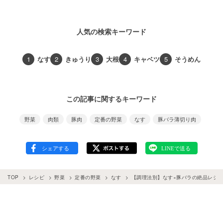
人気の検索キーワード
1
なす
2
きゅうり
3
大根
4
キャベツ
5
そうめん
この記事に関するキーワード
野菜
肉類
豚肉
定番の野菜
なす
豚バラ薄切り肉
TOP
レシピ
野菜
定番の野菜
なす
【調理法別】なす×豚バラの絶品レシピ