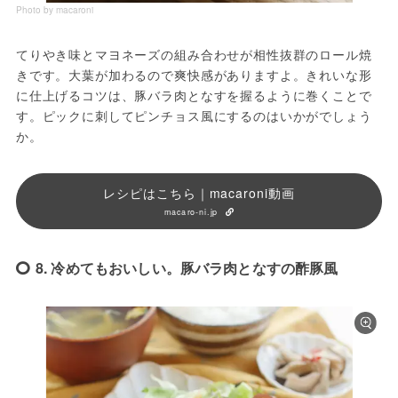
Photo by macaroni
てりやき味とマヨネーズの組み合わせが相性抜群のロール焼
きです。大葉が加わるので爽快感がありますよ。きれいな形
に仕上げるコツは、豚バラ肉となすを握るように巻くことで
す。ピックに刺してピンチョス風にするのはいかがでしょう
か。
レシピはこちら｜macaroni動画
macaro-ni.jp
8. 冷めてもおいしい。豚バラ肉となすの酢豚風