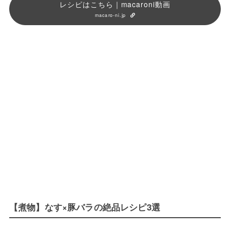
レシピはこちら｜macaroni動画
macaro-ni.jp
【煮物】なす×豚バラの絶品レシピ3選