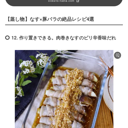
oceans-nadia.com
【蒸し物】なす×豚バラの絶品レシピ4選
12. 作り置きできる。肉巻きなすのピリ辛香味だれ