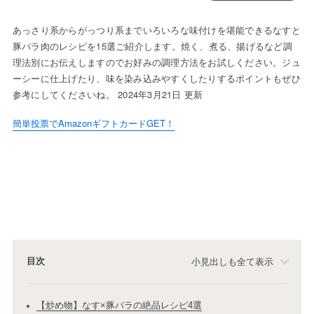
あっさり系からがっつり系までいろいろな味付けを堪能できるなすと
豚バラ肉のレシピを15選ご紹介します。焼く、煮る、揚げるなど調
理法別にお伝えしますのでお好みの調理方法をお試しください。ジュ
ーシーに仕上げたり、味を染み込みやすくしたりするポイントもぜひ
参考にしてくださいね。 2024年3月21日 更新
簡単投票でAmazonギフトカードGET！
目次
小見出しも全て表示
【炒め物】なす×豚バラの絶品レシピ4選