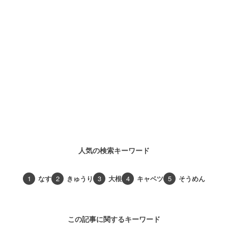
人気の検索キーワード
1
なす
2
きゅうり
3
大根
4
キャベツ
5
そうめん
この記事に関するキーワード