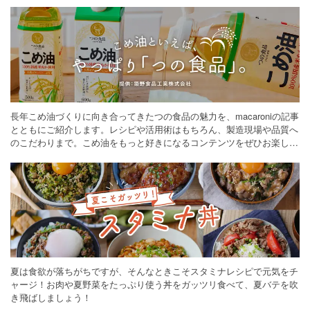
長年こめ油づくりに向き合ってきたつの食品の魅力を、macaroniの記事
とともにご紹介します。レシピや活用術はもちろん、製造現場や品質へ
のこだわりまで。こめ油をもっと好きになるコンテンツをぜひお楽しみ
ください。
夏は食欲が落ちがちですが、そんなときこそスタミナレシピで元気をチ
ャージ！お肉や夏野菜をたっぷり使う丼をガッツリ食べて、夏バテを吹
き飛ばしましょう！