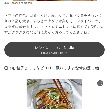
出典：oceans-nadia.com
トマトの赤色が目を引くひと品。なすと豚バラ肉をきれいに
並べて蒸し焼きにすると仕上がりが美しく、フライパンのま
ま食卓に出せますよ。トマトをミニトマトに代えてもOK。な
すがクタクタになる前に火からおろしてくださいね。
レシピはこちら｜Nadia
oceans-nadia.com
14. 柚子こしょうピリリ。豚バラ肉となすの蒸し物