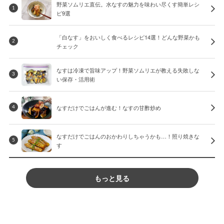
野菜ソムリエ直伝。水なすの魅力を味わい尽くす簡単レシ
1
ピ9選
「白なす」をおいしく食べるレシピ14選！どんな野菜かも
2
チェック
なすは冷凍で旨味アップ！野菜ソムリエが教える失敗しな
3
い保存・活用術
なすだけでごはんが進む！なすの甘酢炒め
4
なすだけでごはんのおかわりしちゃうかも…！照り焼きな
5
す
もっと見る