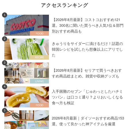
アクセスランキング
1
【2026年8月最新】コストコおすすめ121
選。300名に聞いた買うべき人気1位＆部門
別おすすめ商品も
2
きゅうりをサイダーに漬けるだけ！話題の
韓国レシピを試したら想像以上にアリでし
た
3
【2026年8月最新】セリアで買うべきおす
すめ商品総まとめ。雑貨や収納グッズも
4
入手困難のセブン「じゅわっとしたハチミ
ツパン」は口コミ通り？よりおいしくなる
食べ方も検証
5
2026年8月最新｜ダイソーおすすめ商品153
選。使って良かった神アイテムを厳選