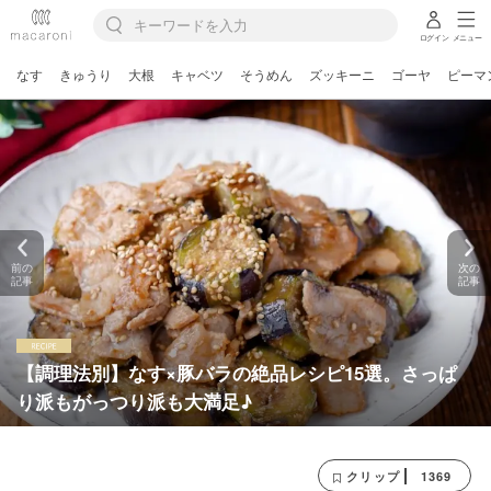
ログイン
メニュー
なす
きゅうり
大根
キャベツ
そうめん
ズッキーニ
ゴーヤ
ピーマ
前の
次の
記事
記事
【調理法別】なす×豚バラの絶品レシピ15選。さっぱ
り派もがっつり派も大満足♪
1369
クリップ