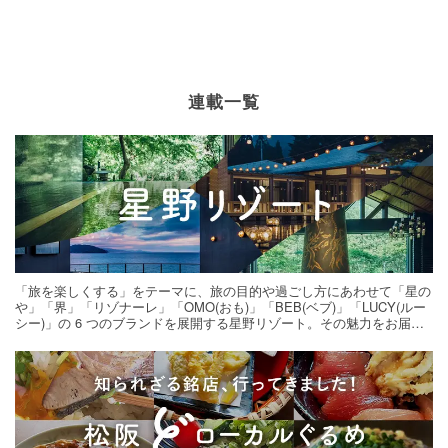
連載一覧
「旅を楽しくする」をテーマに、旅の目的や過ごし方にあわせて「星の
や」「界」「リゾナーレ」「OMO(おも)」「BEB(ベブ)」「LUCY(ルー
シー)」の 6 つのブランドを展開する星野リゾート。その魅力をお届け
する旅の連載。次の旅先探しのヒントにいかがですか？