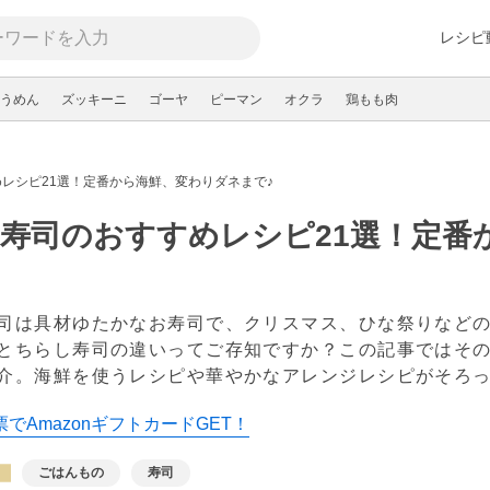
レシピ
うめん
ズッキーニ
ゴーヤ
ピーマン
オクラ
鶏もも肉
レシピ21選！定番から海鮮、変わりダネまで♪
寿司のおすすめレシピ21選！定番
司は具材ゆたかなお寿司で、クリスマス、ひな祭りなどの
とちらし寿司の違いってご存知ですか？この記事ではその
介。海鮮を使うレシピや華やかなアレンジレシピがそろ
でAmazonギフトカードGET！
ごはんもの
寿司