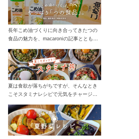
長年こめ油づくりに向き合ってきたつの
食品の魅力を、macaroniの記事とともに
ご紹介します。レシピや活用術はもちろ
ん、製造現場や品質へのこだわりまで。
こめ油をもっと好きになるコンテンツを
ぜひお楽しみください。
夏は食欲が落ちがちですが、そんなとき
こそスタミナレシピで元気をチャージ！
お肉や夏野菜をたっぷり使う丼をガッツ
リ食べて、夏バテを吹き飛ばしましょ
う！