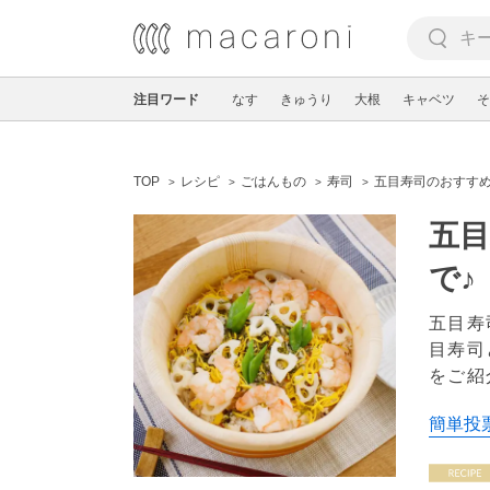
注目ワード
なす
きゅうり
大根
キャベツ
そ
TOP
レシピ
ごはんもの
寿司
五目寿司のおすすめ
五目
で♪
五目寿
目寿司
をご紹
簡単投票