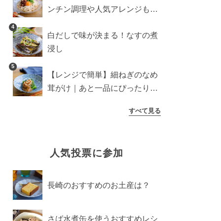
ンチン調理や人気アレンジも紹
介
4
白だしで味が決まる！なすの煮
浸し
5
【レンジで簡単】細ねぎのなめ
茸がけ｜あと一品にぴったり副
菜
すべて見る
人気投票に参加
長崎のおすすめのお土産は？
さば水煮缶を使うおすすめレシ