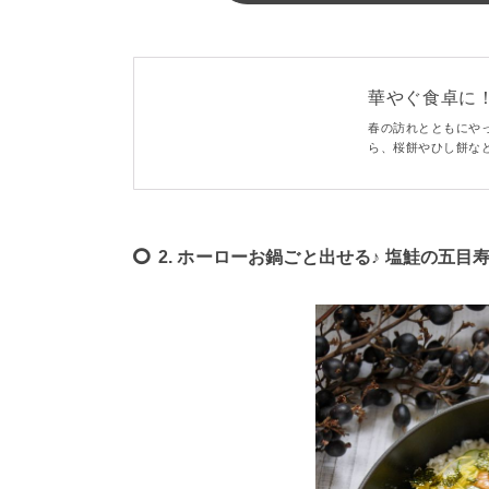
華やぐ食卓に
♪
春の訪れとともにや
ら、桜餅やひし餅な
んな食卓をさらに盛
を追加して、ひなま
2. ホーローお鍋ごと出せる♪ 塩鮭の五目