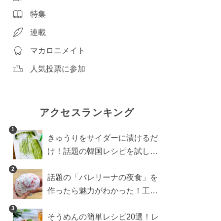
特集
連載
マカロニメイト
人気投票に参加
アクセスランキング
1
きゅうりをサイダーに漬けるだ
け！話題の韓国レシピを試した
ら想像以上にアリでした
2
話題の「バレリーナの夜食」を
作ったら魅力がわかった！工程
10分の作り方
3
そうめんの簡単レシピ20選！レ