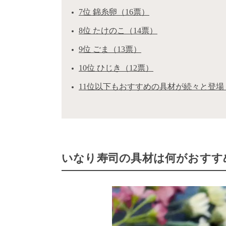
7位 錦糸卵（16票）
8位 たけのこ（14票）
9位 ごま（13票）
10位 ひじき（12票）
11位以下もおすすめの具材が続々と登場
いなり寿司の具材は何がおすすめ