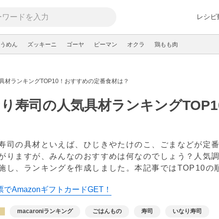
レシピ
うめん
ズッキーニ
ゴーヤ
ピーマン
オクラ
鶏もも肉
具材ランキングTOP10！おすすめの定番食材は？
り寿司の人気具材ランキングTOP
？
寿司の具材といえば、ひじきやたけのこ、ごまなどが定
がりますが、みんなのおすすめは何なのでしょう？人気
施し、ランキングを作成しました。本記事ではTOP10
でAmazonギフトカードGET！
macaroniランキング
ごはんもの
寿司
いなり寿司