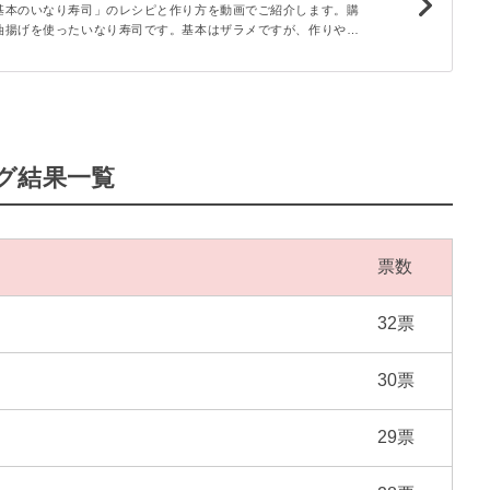
基本のいなり寿司」のレシピと作り方を動画でご紹介します。購
油揚げを使ったいなり寿司です。基本はザラメですが、作りやす
用しています。上白糖でも代用できますよ♪正方形のすし揚げを
個分）で作ってみてくださいね。
グ結果一覧
票数
32票
30票
29票