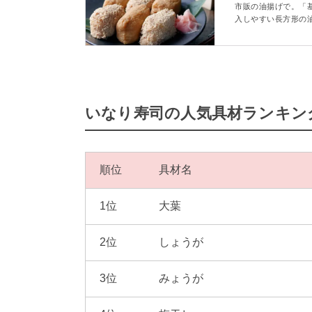
市販の油揚げで。「
入しやすい長方形の
いように三温糖を使
使う場合は8枚（16
いなり寿司の人気具材ランキン
順位
具材名
1位
大葉
2位
しょうが
3位
みょうが