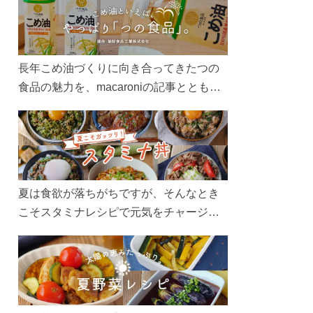
長年こめ油づくりに向き合ってきたつの
食品の魅力を、macaroniの記事とともに
ご紹介します。レシピや活用術はもちろ
ん、製造現場や品質へのこだわりまで。
こめ油をもっと好きになるコンテンツを
ぜひお楽しみください。
夏は食欲が落ちがちですが、そんなとき
こそスタミナレシピで元気をチャージ！
お肉や夏野菜をたっぷり使う丼をガッツ
リ食べて、夏バテを吹き飛ばしましょ
う！