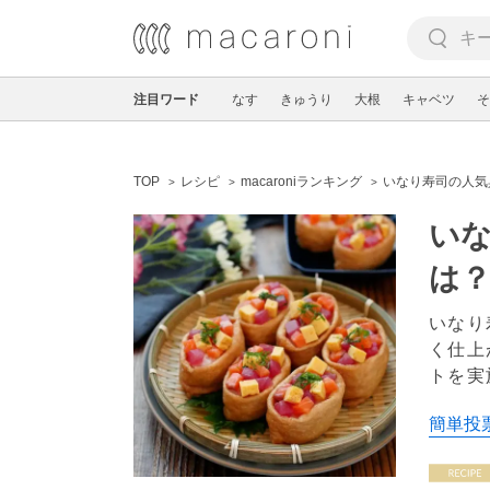
注目ワード
なす
きゅうり
大根
キャベツ
そ
TOP
レシピ
macaroniランキング
いなり寿司の人気
いな
は
いなり
く仕上
トを実
簡単投票