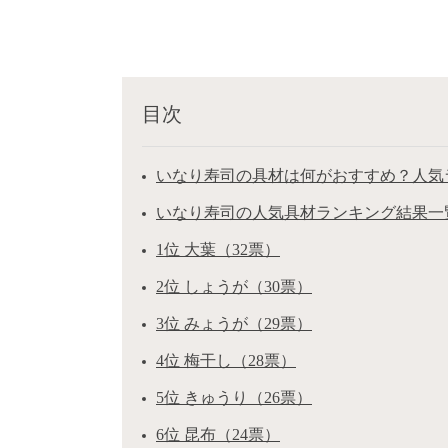
目次
いなり寿司の具材は何がおすすめ？人気ラ
いなり寿司の人気具材ランキング結果一
1位 大葉（32票）
2位 しょうが（30票）
3位 みょうが（29票）
4位 梅干し（28票）
5位 きゅうり（26票）
6位 昆布（24票）