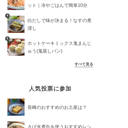
ット｜冷やごはんで簡単10分
4
白だしで味が決まる！なすの煮
浸し
5
ホットケーキミックス鬼まんじ
ゅう(鬼蒸しパン)
すべて見る
人気投票に参加
長崎のおすすめのお土産は？
さば水煮缶を使うおすすめレシ