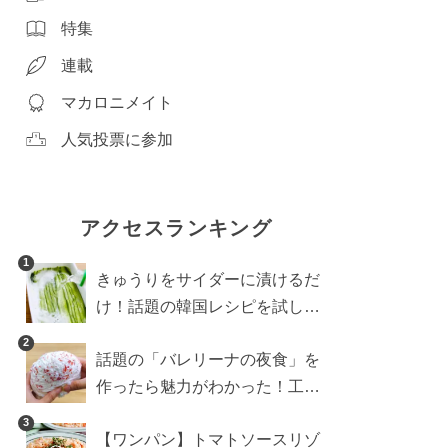
特集
連載
マカロニメイト
人気投票に参加
アクセスランキング
1
きゅうりをサイダーに漬けるだ
け！話題の韓国レシピを試した
ら想像以上にアリでした
2
話題の「バレリーナの夜食」を
作ったら魅力がわかった！工程
10分の作り方
3
【ワンパン】トマトソースリゾ