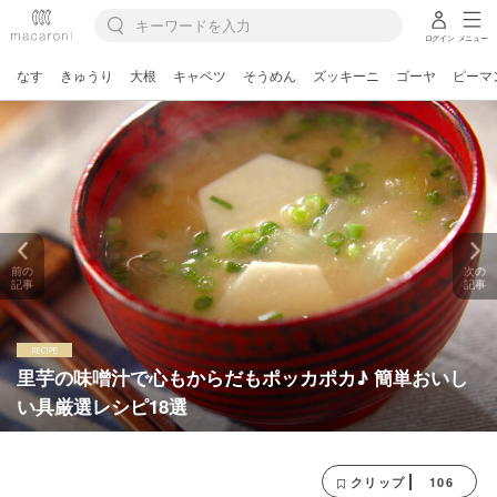
ログイン
メニュー
なす
きゅうり
大根
キャベツ
そうめん
ズッキーニ
ゴーヤ
ピーマ
前の
次の
記事
記事
里芋の味噌汁で心もからだもポッカポカ♪ 簡単おいし
い具厳選レシピ18選
106
クリップ