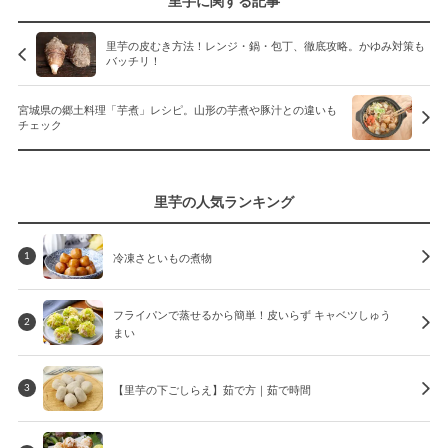
里芋に関する記事
里芋の皮むき方法！レンジ・鍋・包丁、徹底攻略。かゆみ対策も
バッチリ！
宮城県の郷土料理「芋煮」レシピ。山形の芋煮や豚汁との違いも
チェック
里芋の人気ランキング
冷凍さといもの煮物
1
フライパンで蒸せるから簡単！皮いらず キャベツしゅう
2
まい
【里芋の下ごしらえ】茹で方｜茹で時間
3