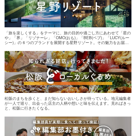
「旅を楽しくする」をテーマに、旅の目的や過ごし方にあわせて「星の
や」「界」「リゾナーレ」「OMO(おも)」「BEB(ベブ)」「LUCY(ルー
シー)」の 6 つのブランドを展開する星野リゾート。その魅力をお届け
する旅の連載。次の旅先探しのヒントにいかがですか？
松阪のまちを歩くと、まだ知らないおいしさが待っている。地元編集者
が一人で巡り、出会った店主の人柄や想いと味を伝えます。見ればきっ
と、松阪に行きたくなる。