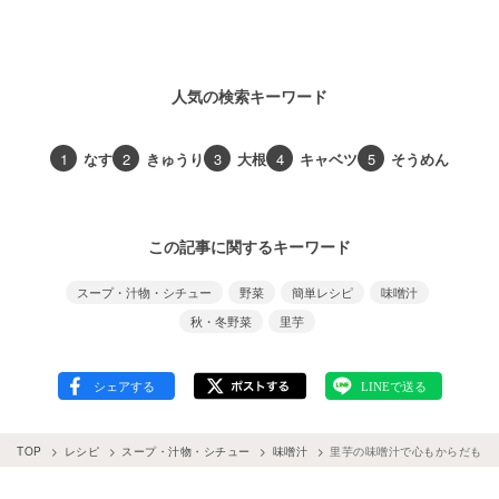
人気の検索キーワード
1
なす
2
きゅうり
3
大根
4
キャベツ
5
そうめん
この記事に関するキーワード
スープ・汁物・シチュー
野菜
簡単レシピ
味噌汁
秋・冬野菜
里芋
TOP
レシピ
スープ・汁物・シチュー
味噌汁
里芋の味噌汁で心もからだもポッ