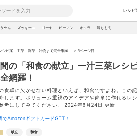
レシピ
うめん
ズッキーニ
ゴーヤ
ピーマン
オクラ
鶏もも肉
レシピ案。主菜・副菜・汁物まで完全網羅！
5ページ目
週間の「和食の献立」一汁三菜レシ
完全網羅！
の食卓に欠かせない料理といえば、和食ですよね。この
介します。ボリューム重視のアイデアや簡単に作れるレ
参考にしてみてください。
2024年6月24日 更新
でAmazonギフトカードGET！
献立
和食