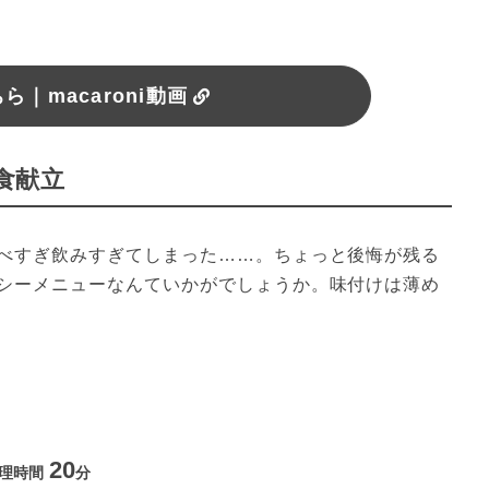
｜macaroni動画
食献立
べすぎ飲みすぎてしまった……。ちょっと後悔が残る
シーメニューなんていかがでしょうか。味付けは薄め
20
理時間
分