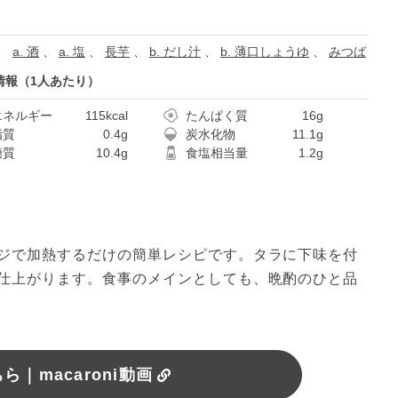
、
a. 酒
、
a. 塩
、
長芋
、
b. だし汁
、
b. 薄口しょうゆ
、
みつば
情報（1人あたり）
エネルギー
115kcal
たんぱく質
16g
脂質
0.4g
炭水化物
11.1g
糖質
10.4g
食塩相当量
1.2g
ジで加熱するだけの簡単レシピです。タラに下味を付
仕上がります。食事のメインとしても、晩酌のひと品
｜macaroni動画