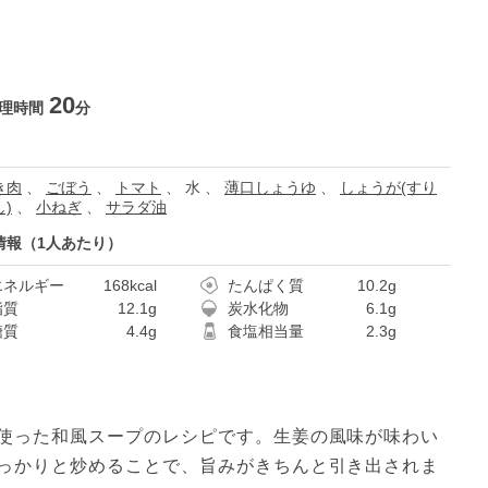
20
理時間
分
き肉
、
ごぼう
、
トマト
、
水
、
薄口しょうゆ
、
しょうが(すり
)
、
小ねぎ
、
サラダ油
情報（1人あたり）
エネルギー
168kcal
たんぱく質
10.2g
脂質
12.1g
炭水化物
6.1g
糖質
4.4g
食塩相当量
2.3g
使った和風スープのレシピです。生姜の風味が味わい
っかりと炒めることで、旨みがきちんと引き出されま