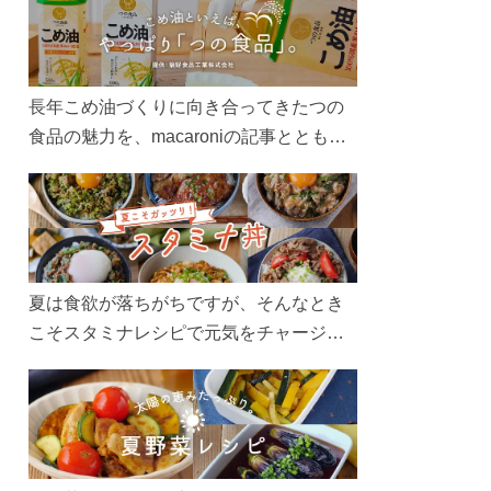
長年こめ油づくりに向き合ってきたつの
食品の魅力を、macaroniの記事とともに
ご紹介します。レシピや活用術はもちろ
ん、製造現場や品質へのこだわりまで。
こめ油をもっと好きになるコンテンツを
ぜひお楽しみください。
夏は食欲が落ちがちですが、そんなとき
こそスタミナレシピで元気をチャージ！
お肉や夏野菜をたっぷり使う丼をガッツ
リ食べて、夏バテを吹き飛ばしましょ
う！