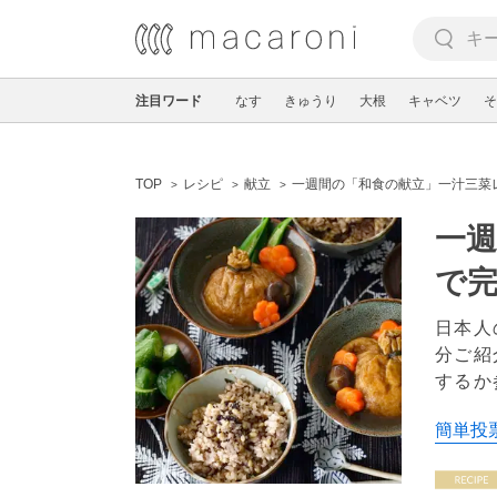
注目ワード
なす
きゅうり
大根
キャベツ
そ
TOP
レシピ
献立
一週間の「和食の献立」一汁三菜
一
で
日本人
分ご紹
するか
簡単投票