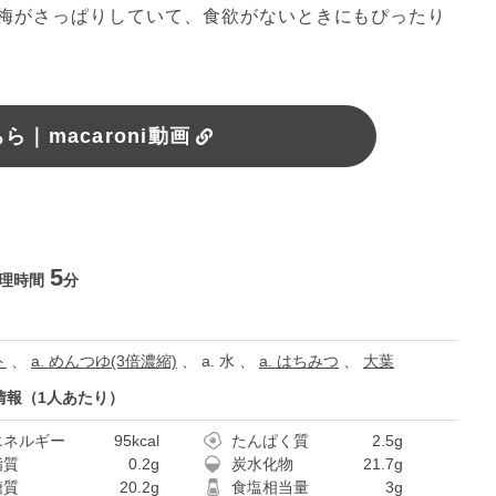
梅がさっぱりしていて、食欲がないときにもぴったり
｜macaroni動画
5
理時間
分
ト
、
a. めんつゆ(3倍濃縮)
、
a. 水
、
a. はちみつ
、
大葉
情報（1人あたり）
エネルギー
95kcal
たんぱく質
2.5g
脂質
0.2g
炭水化物
21.7g
糖質
20.2g
食塩相当量
3g