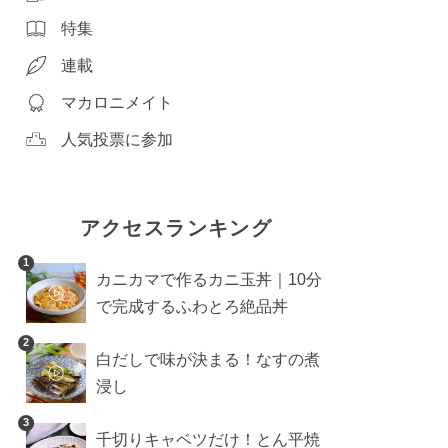
特集
連載
マカロニメイト
人気投票に参加
アクセスランキング
1
カニカマで作るカニ玉丼｜10分
で完成するふわとろ絶品丼
2
白だしで味が決まる！なすの煮
浸し
3
千切りキャベツだけ！とん平焼