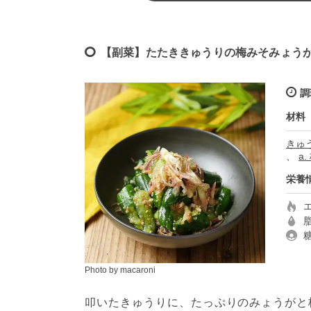
【副菜】たたききゅうりの梅みそみょう
調
材料
きゅ
、
a.
栄養
Photo by macaroni
叩いたきゅうりに、たっぷりのみょうがと