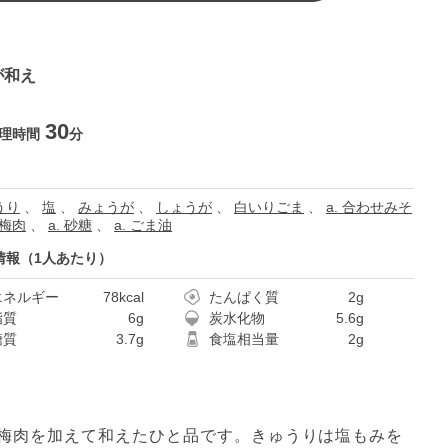
が和え
30
理時間
分
うり
、
塩
、
みょうが
、
しょうが
、
白いりごま
、
a. 合わせみそ
 梅肉
、
a. 砂糖
、
a. ごま油
情報（1人あたり）
エネルギー
78kcal
たんぱく質
2g
脂質
6g
炭水化物
5.6g
糖質
3.7g
食塩相当量
2g
梅肉を加えて和えたひと品です。きゅうりは塩もみを