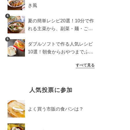
き風
4
夏の簡単レシピ20選！10分で作
れる主菜から、副菜・麺・ごは
んまで一気に紹介
5
ダブルソフトで作る人気レシピ
10選！朝食からおやつまでふん
わり食パンを楽しむアレンジ
すべて見る
人気投票に参加
よく買う市販の食パンは？